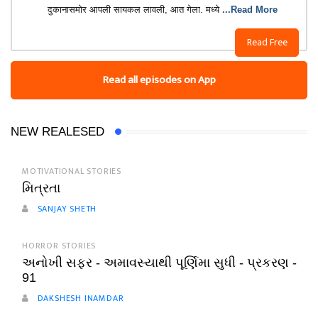
दुकानासमोर आपली सायकल लावली, आत गेला. मध्ये
...Read More
Read Free
Read all episodes on App
NEW REALESED
MOTIVATIONAL STORIES
મિત્રતા
SANJAY SHETH
HORROR STORIES
અનોખી સફર - અમાવસ્યાથી પૂર્ણિમા સુધી - પ્રકરણ -
91
DAKSHESH INAMDAR