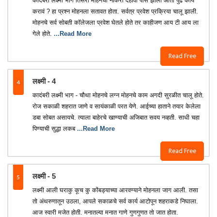
कादंबरी लक्ष्मी भाग तिसरा मोहनची नोकरी दहावी पास झालो आता पुढे काय
करावं ? हा प्रश्न मोहनला सतावत होता. सर्वत्र प्रवेश प्रक्रिया चालू झाली.
मोहनचे सर्व सोबती कॉलेजला प्रवेश घेतले होते तर काहीजण आय टी आय ला
गेले होते.
...Read More
Read Free
4
लक्ष्मी - 4
कादंबरी लक्ष्मी भाग - चौथा मोहनचे लग्न मोहनचे काम अगदी सुरळीत चालू होते.
रोज सकाळी शहरात जाणे व सायंकाळी परत येणे. आईच्या हाताने तयार केलेला
डबा सोबत असायचे. त्याला बाहेरचे खाण्याची अजिबात सवय नव्हती. साधी चहा
पिण्याची सुद्धा लकब
...Read More
Read Free
5
लक्ष्मी - 5
लक्ष्मी आली घराकु कूच कु कोंबड्याच्या आरवण्याने मोहनला जाग आली. तसा
तो अंथरुणातून उठला, आपले सकाळचे सर्व कार्य आटोपून शहराकडे निघाला.
आज स्वारी मजेत होती. मनातल्या मनात गाणे गुणगुणत तो जात होता.