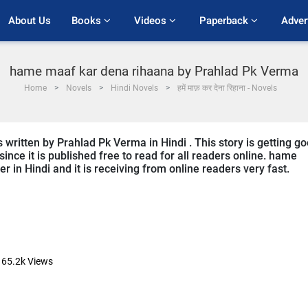
About Us
Books 
Videos 
Paperback 
Adver
hame maaf kar dena rihaana by Prahlad Pk Verma
Home
Novels
Hindi Novels
हमें माफ़ कर देना रिहाना - Novels
written by Prahlad Pk Verma in Hindi . This story is getting g
nce it is published free to read for all readers online. hame
er in Hindi and it is receiving from online readers very fast.
65.2k
Views