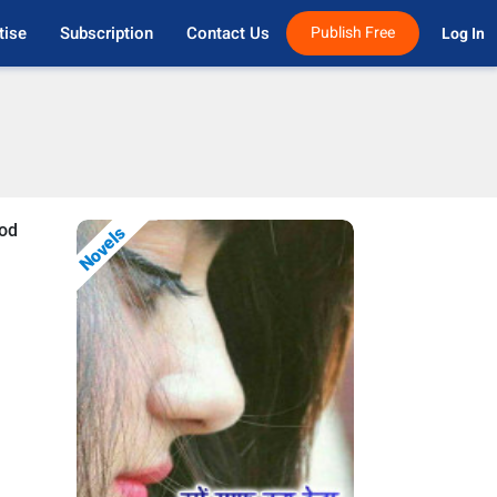
tise
Subscription
Contact Us
Publish Free
Log In 
ood
Novels