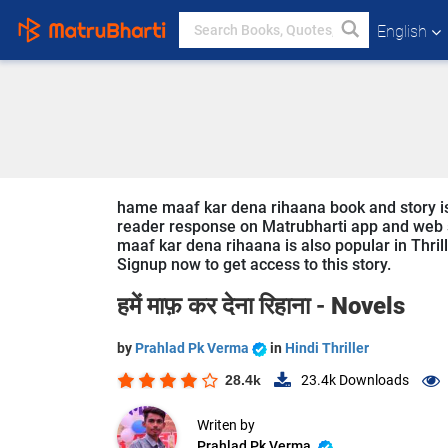
English
hame maaf kar dena rihaana book and story is 
reader response on Matrubharti app and web si
maaf kar dena rihaana is also popular in Thrill
Signup now to get access to this story.
हमें माफ़ कर देना रिहाना -
Novels
by
Prahlad Pk Verma
in
Hindi Thriller
28.4k
23.4k
Downloads
Writen by
Prahlad Pk Verma