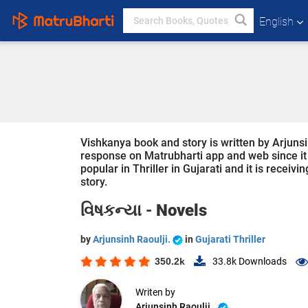
English
Vishkanya book and story is written by Arjunsin
response on Matrubharti app and web since it i
popular in Thriller in Gujarati and it is receiv
story.
વિષકન્યા -
Novels
by
Arjunsinh Raoulji.
in
Gujarati Thriller
350.2k
33.8k
Downloads
Writen by
Arjunsinh Raoulji.