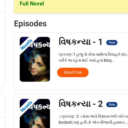
Full Novel
Episodes
વિષકન્યા - 1
Novels
New
પ્રકરણ :1 હજુ તો રોમા સાથેના વિવાહને મા
તરીકે જ રહેતાં થઈ ગયાં હતાં &lsq...
Read Free
વિષકન્યા - 2
Novels
New
। પ્રકરણ : 2 । રોમા અને વિશાખા ભલે બંને 
&ndash;પણ હતી તો એકબીજાની હમશક..