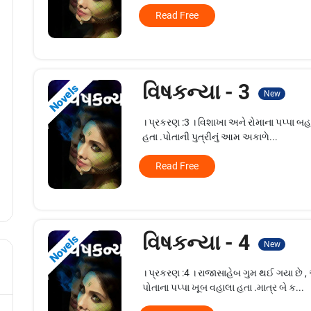
Read Free
વિષકન્યા - 3
Novels
New
। પ્રકરણ :3 । વિશાખા અને રોમાના પપ્પા બહ
હતા .પોતાની પુત્રીનું આમ અકાળે...
Read Free
વિષકન્યા - 4
Novels
New
। પ્રકરણ :4 । રાજાસાહેબ ગુમ થઈ ગયા છે 
પોતાના પપ્પા ખૂબ વહાલા હતા .માત્ર બે ક...