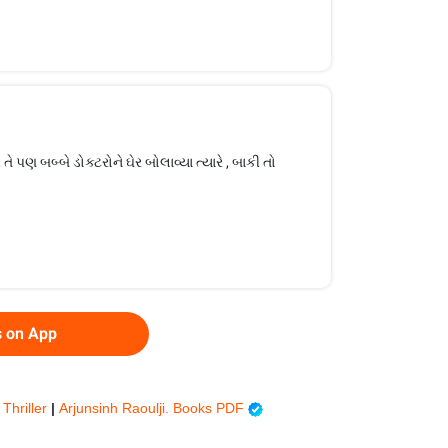
તે પણ બબ્બે ડોક્ટરોને ઘેર બોલાવ્યા ત્યારે , બાકી તો
s on App
 Thriller
|
Arjunsinh Raoulji. Books PDF