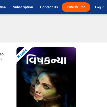
tise
Subscription
Contact Us
Publish Free
Log In 
Novels
lso
is