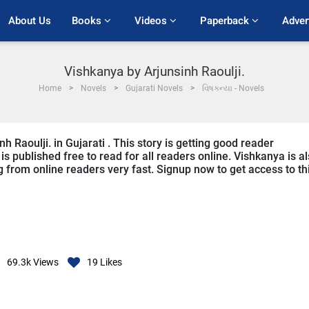
About Us
Books 
Videos 
Paperback 
Adver
Vishkanya by Arjunsinh Raoulji.
Home
Novels
Gujarati Novels
વિષકન્યા - Novels
h Raoulji. in Gujarati . This story is getting good reader
s published free to read for all readers online. Vishkanya is a
ing from online readers very fast. Signup now to get access to th
69.3k
Views
19
Likes