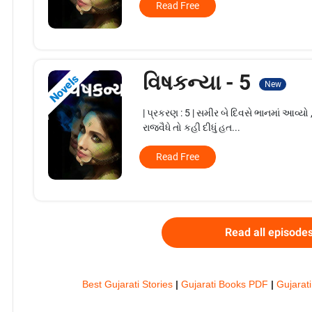
Read Free
વિષકન્યા - 5
Novels
New
| પ્રકરણ : 5 | સમીર બે દિવસે ભાનમાં આવ્યો , 
રાજ્વૈધે તો કહી દીધું હત...
Read Free
Read all episode
Best Gujarati Stories
|
Gujarati Books PDF
|
Gujarati