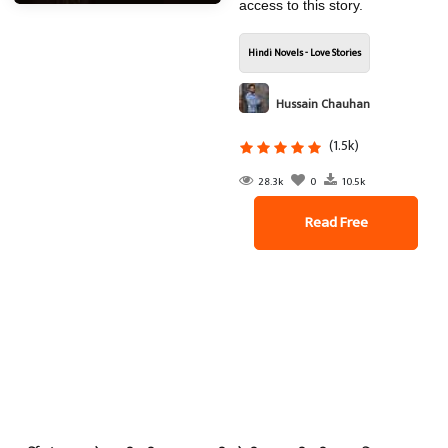
access to this story.
Hindi Novels - Love Stories
Hussain Chauhan
(1.5k)
28.3k
0
10.5k
Read Free