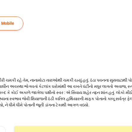
 Mobile
 ચમકી રહે તેમ, નાનામોટા તારાઓથી ચમકી રહ્યું હતું. ઠંડા પવનના સુસવાટાથી પોતા
સ્વાધીન અવસ્થા ભોગવતાં કેટલાંક ઘરોમાંથી આ વખતે ઘંટીનો મધુર લાગતો અવાજ, સ
ે કોઈ અકાળે જાગેલા પક્ષીનો સ્વર : એ સિવાય શહેર તદ્દન શાંત હતું. લોકો મીઠી નિ
્યના સ્વભાવ જેવી શિયાળાની ઠંડી કાતિલ હથિયારની માફક પોતાનો કાબૂ સર્વત્ર ફેલા
ને ધીમે ધીમે પોતાની જૂની ડાંગના ટેકાથી આગળ વધ્યો.