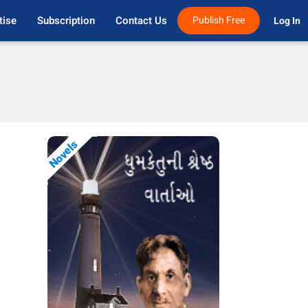
tise
Subscription
Contact Us
Publish Free
Log In 
Novels