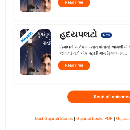
Read Free
હૃદયપલટો
Novels
New
હિમાલયે અનેક બચ્ચાંને પોતાની આંગળીએ વળગાડ્
જાબલી નામે એક પહાડી ગામ હિમાલયન...
Read Free
Read all episode
Best Gujarati Stories
|
Gujarati Books PDF
|
Gujarat