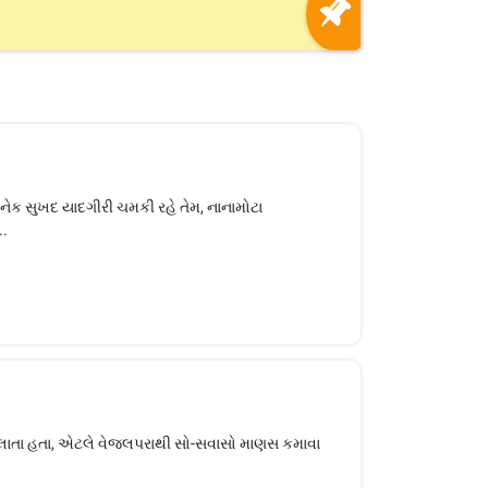
અનેક સુખદ યાદગીરી ચમકી રહે તેમ, નાનામોટા
..
લાતા હતા, એટલે વેજલપરાથી સો-સવાસો માણસ કમાવા