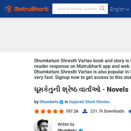
English
Dhumketuni Shresth Vartao book and story is wr
reader response on Matrubharti app and web sin
Dhumketuni Shresth Vartao is also popular in S
very fast. Signup now to get access to this sto
ધૂમકેતુની શ્રેષ્ઠ વાર્તાઓ -
Novels
by
Dhumketu
in
Gujarati Short Stories
707.2k
231.7k
Downloads
Writen by
Dhumketu