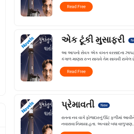
Read Free
એક ટૂંકી મુસાફરી
Novels
N
આ આપનો સેવક એક વખત વરસાદના ઝાપટામાં આ
કંગાળ માણસ રત્ન સાચવે તેમ સાચવી રાખેલ છ
Read Free
પ્રેમાવતી
Novels
New
રાતના નવ વાગે ફોજદારનું ઊંટ ફળીમાં આવી
નવાસવા નિમાયા હતા. અત્યારે બધા વાળુપાણ.