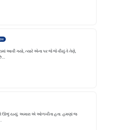
ew
વી ગયો, ત્યારે એના પર જે જે વીયું તે તેણે,
ે...
ને ઊભું રહ્યું. અમારા એ ઓળખીતા હતા. હમણાં જ
..