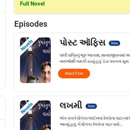
Full Novel
Episodes
પોસ્ટ ઑફિસ
Novels
New
પાલી રાત્રિનું ભૂરું આકાશ, માનવજીવનમાં 
તારાઓથી ચમકી રહ્યું હતું. ઠંડા પવનના સુસ.
Read Free
લખમી
Novels
New
એક વખતે ધોળકા લાઈનના રેલવેના પાટા બદ
આવ્યું હતું, ને ધોળકા રેલવેના પાટા પાસે...