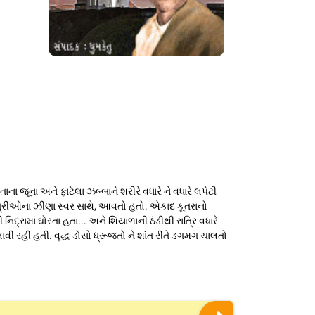
ના જૂના અને ફાટેલા ઝબ્બાને શરીરે વધારે ને વધારે લપેટી
્ત્રીઓના ઝીણા સ્વર સાથે, આવતો હતો. એકાદ કૂતરાનો
દ્રામાં ઘોરતા હતા... અને શિયાળાની ઠંડીથી રાત્રિ વધારે
વી રહી હતી. વૃદ્ધ ડોસો ધ્રૂજતો ને શાંત રીતે ડગમગ ચાલતો