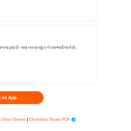
યાં છે. બધાં બચ્ચાં સુંદર ને રસભર્યાં લાગે છે,
s on App
i Short Stories
|
Dhumketu Books PDF