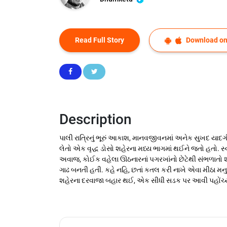
Read Full Story
Download on
Description
પાલી રાત્રિનું ભૂરું આકાશ, માનવજીવનમાં અનેક સુખદ યાદગીરી
લેતો એક વૃદ્ધ ડોસો શહેરના મધ્ય ભાગમાં થઈને જતો હતો. 
અવાજ, કોઈક વહેલા ઊઠનારનાં પગરખાંનો છેટેથી સંભળાતો શબ્દ ક
ગાઢ બનતી હતી. કહે નહિ, છતાં કતલ કરી નાખે એવા મીઠા મનુષ
શહેરના દરવાજા બહાર થઈ, એક સીધી સડક પર આવી પહોંચ્યો, 