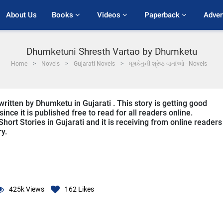
About Us
Books 
Videos 
Paperback 
Adver
Dhumketuni Shresth Vartao by Dhumketu
Home
Novels
Gujarati Novels
ધૂમકેતુની શ્રેષ્ઠ વાર્તાઓ - Novels
itten by Dhumketu in Gujarati . This story is getting good
ce it is published free to read for all readers online.
hort Stories in Gujarati and it is receiving from online readers
ry.
425k
Views
162
Likes