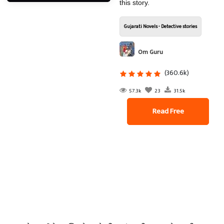
this story.
Gujarati Novels - Detective stories
Om Guru
(360.6k)
57.3k
23
31.5k
Read Free