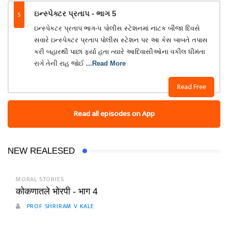
5
ઇન્સ્પેક્ટર પ્રતાપ - ભાગ 5
ઇન્સ્પેકટર પ્રતાપ ભાગ-૫ પોલીસ સ્ટેશનમાં નાટક બીજા દિવસે
સવારે ઇન્સ્પેક્ટર પ્રતાપ પોલીસ સ્ટેશન પર આ કેસ બાબતે તપાસ
કરી બહારથી પાછા ફર્યા હતા ત્યારે આદિવાસીઓના વકીલ ધીમંતા
રાગે તેની રાહ જોઈ
...Read More
Read Free
Read all episodes on App
NEW REALESED
MORAL STORIES
कोकणातले भोरपी - भाग 4
PROF SHRIRAM V KALE