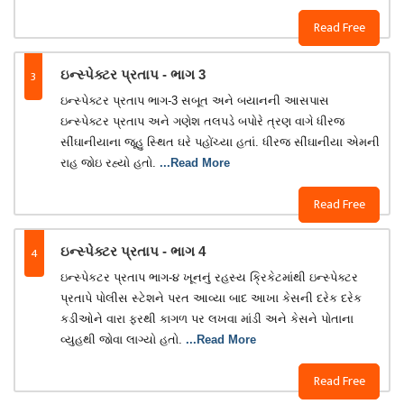
Read Free
3
ઇન્સ્પેક્ટર પ્રતાપ - ભાગ 3
ઇન્સ્પેક્ટર પ્રતાપ ભાગ-3 સબૂત અને બયાનની આસપાસ
ઇન્સ્પેક્ટર પ્રતાપ અને ગણેશ તલપડે બપોરે ત્રણ વાગે ધીરજ
સીંઘાનીયાના જૂહુ સ્થિત ઘરે પહોંચ્યા હતાં. ધીરજ સીંઘાનીયા એમની
રાહ જોઇ રહ્યો હતો.
...Read More
Read Free
4
ઇન્સ્પેક્ટર પ્રતાપ - ભાગ 4
ઇન્સ્પેકટર પ્રતાપ ભાગ-૪ ખૂનનું રહસ્ય ક્રિકેટમાંથી ઇન્સ્પેક્ટર
પ્રતાપે પોલીસ સ્ટેશને પરત આવ્યા બાદ આખા કેસની દરેક દરેક
કડીઓને વારા ફરથી કાગળ પર લખવા માંડી અને કેસને પોતાના
વ્યુહથી જોવા લાગ્યો હતો.
...Read More
Read Free