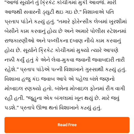
"આજે સૂર્યાને તું ક્રિકેટ કોચીંગમાં મુકી આવજે. મારી
આજથી સવારની ડ્યુટી થઇ ગઇ છે." વિશાખાએ પતિ
પ્રતાપ પાંડેને કહ્યું હતું. "તમારે ફોરેન્સીક લેબમાં ખુરશીમાં
બેસીને કામ કરવાનું હોય છે અને અમારે પોલીસ સ્ટેશનમાં
રાજકારણીઓ અને પબ્લીકના દબાણ નીચે કામ કરવાનું
હોય છે. સૂર્યાને ક્રિકેટ કોચીંગમાં મુક્યો ત્યારે આપણે
નક્કી કર્યું હતું કે એને લેવા-મુકવા જવાની જવાબદારી તારી
રહેશે." પ્રતાપ પાંડેએ પત્ની વિશાખાને ગુસ્સાથી કહ્યું હતું.
વિશાખા હજુ કંઇ જવાબ આપે એ પહેલા બંન્ને જણનો
મોબાઇલ રણક્યો હતો. બંન્નેના મોબાઇલ ફોનમાં રીંગ વાગી
રહી હતી. "જૂહુના એક બંગલામાં ખૂન થયું છે. મારે જવું
પડશે." પ્રતાપે ઊભા થતાં વિશાખાને કહ્યું હતું.
Read Free