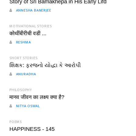
Story of Sri Bamakhepa in His Early Lifd
ANNESHA BANERJEE
MOTIVATIONAL STORIES
कोथींबीरीची वडी ...
RESHMA
SHORT STORIES
શિક્ષક: ફરજનો યોદ્ધા કે આરોપી
ANURADHA
PHILOSOPHY
मानव जीवन का लक्ष्य क्या है?
NITYA OSWAL
POEMS
HAPPINESS - 145