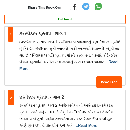
Share This Book On:
Full Novel
1
ઇન્સ્પેક્ટર પ્રતાપ - ભાગ 1
ઇન્સ્પેક્ટર પ્રતાપ ભાગ-1 પર્યાવરણ બચાવનારનું ખૂન "આજે સૂર્યાને
તું ક્રિકેટ કોચીંગમાં મુકી આવજે. મારી આજથી સવારની ડ્યુટી થઇ
ગઇ છે." વિશાખાએ પતિ પ્રતાપ પાંડેને કહ્યું હતું. "તમારે ફોરેન્સીક
લેબમાં ખુરશીમાં બેસીને કામ કરવાનું હોય છે અને અમારે
...Read
More
Read Free
2
ઇસ્પેક્ટર પ્રતાપ - ભાગ 2
ઇન્સ્પેક્ટર પ્રતાપ ભાગ-2 આદિવાસીઓની પ્રતિજ્ઞા ઇન્સ્પેક્ટર
પ્રતાપ અને ગણેશ તલપડે ઉદ્યોગપતિ દીપક બીરલાના વેઇટીંગ
રૂમમાં બેઠાં હતાં. ગણેશ તલપડેના મોબાઇલ ઉપર રીંગ વાગી હતી.
એણે ફોન ઉપાડી વાતચીત કરી અને
...Read More