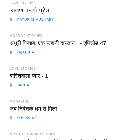
LOVE STORIES
કાગળ પરનો પ્રેમ
MAYUR CHAUDHARY
HORROR STORIES
अधूरी किताब: एक रूहानी दास्तान। - एपिसोड 47
KAJAL JHA
LOVE STORIES
बारिशवाला प्यार - 1
RADHA
MAGAZINE
जब निर्देशक धर्म से मिला
SKP DIVINE
MYTHOLOGICAL STORIES