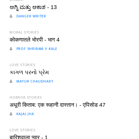
ಅಗ್ನಿ ಮತ್ತು ಆಕಾಶ - 13
DANGER WRITER
MORAL STORIES
कोकणातले भोरपी - भाग 4
PROF SHRIRAM V KALE
LOVE STORIES
કાગળ પરનો પ્રેમ
MAYUR CHAUDHARY
HORROR STORIES
अधूरी किताब: एक रूहानी दास्तान। - एपिसोड 47
KAJAL JHA
LOVE STORIES
बारिशवाला प्यार - 1