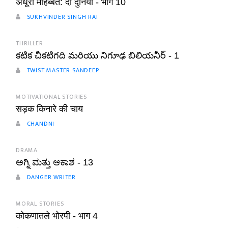
अधूरी मोहब्बत: दो दुनिया - भाग 10
SUKHVINDER SINGH RAI
THRILLER
కటిక చీకటిగది మరియు నిగూఢ బిలియనీర్ - 1
TWIST MASTER SANDEEP
MOTIVATIONAL STORIES
सड़क किनारे की चाय
CHANDNI
DRAMA
ಅಗ್ನಿ ಮತ್ತು ಆಕಾಶ - 13
DANGER WRITER
MORAL STORIES
कोकणातले भोरपी - भाग 4