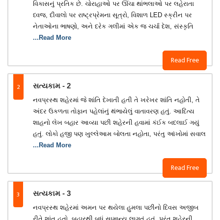
વિકાસનું પ્રતિક છે. ચોરાહાઓ પર ઊંચા થાંભલાઓ પર લહેરાતા
ધ્વજ, દીવાલો પર રાષ્ટ્રપ્રેમના સૂત્રો, વિશાળ LED સ્ક્રીન પર
નેતાઓના ભાષણો, અને દરેક ગલીમાં એક જ ચર્ચા દેશ, સંસ્કૃતિ
...Read More
Read Free
2
સત્યકામ - 2
નવપ્રસ્થ શહેરમાં જે શાંતિ દેખાતી હતી તે ખરેખર શાંતિ નહોતી, તે
અંદર ઉકળતા તોફાન પહેલાંનું થંભાયેલું વાતાવરણ હતું. આદિત્ય
શાહનો લેખ બહાર આવ્યા પછી શહેરની હવામાં કંઈક બદલાઈ ગયું
હતું. લોકો હજી પણ ખુલ્લેઆમ બોલતા નહોતા, પરંતુ આંખોમાં સવાલ
...Read More
Read Free
3
સત્યકામ - 3
નવપ્રસ્થ શહેરમાં અમન પર થયેલા હુમલા પછીનો દિવસ અજીબ
રીતે શાંત હતો. બહારથી બધું સામાન્ય લાગતું હતું, પરંતુ શહેરની