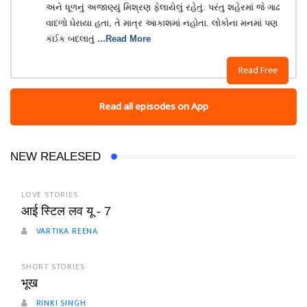
અને ધૂળનું અજાણ્યું મિશ્રણ ફેલાયેલું રહેતું. પરંતુ શહેરમાં જે ગાઢ
વાદળો ઘેરાયા હતા, તે માત્ર આકાશમાં નહોતા. લોકોના મનમાં પણ
કંઈક બદલાતું
...Read More
Read Free
Read all episodes on App
NEW REALESED
LOVE STORIES
आई स्टिल लव यू - 7
VARTIKA REENA
SHORT STORIES
भूख
RINKI SINGH