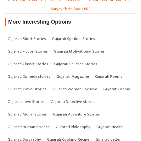
Best Gujarati Stories
|
Gujarati Books PDF
|
Gujarati Crime Stories
|
Sanjay Sheth Books PDF
More Interesting Options
Gujarati Short Stories
Gujarati Spiritual Stories
Gujarati Fiction Stories
Gujarati Motivational Stories
Gujarati Classic Stories
Gujarati Children Stories
Gujarati Comedy stories
Gujarati Magazine
Gujarati Poems
Gujarati Travel stories
Gujarati Women Focused
Gujarati Drama
Gujarati Love Stories
Gujarati Detective stories
Gujarati Moral Stories
Gujarati Adventure Stories
Gujarati Human Science
Gujarati Philosophy
Gujarati Health
Gujarati Biography
Gujarati Cooking Recipe
Gujarati Letter