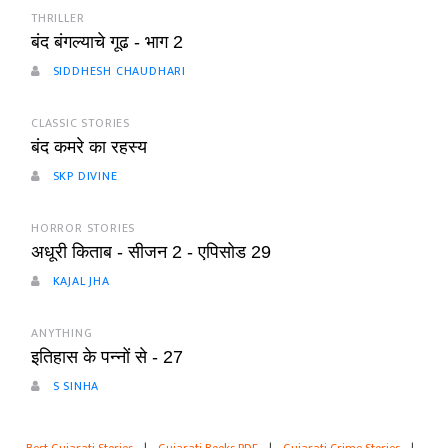
THRILLER
बंद बंगल्याचे गूढ - भाग 2
SIDDHESH CHAUDHARI
CLASSIC STORIES
बंद कमरे का रहस्य
SKP DIVINE
HORROR STORIES
अधूरी किताब - सीजन 2 - एपिसोड 29
KAJAL JHA
ANYTHING
इतिहास के पन्नों से - 27
S SINHA