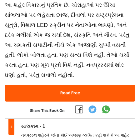
આ શહેર વિકાસનું પ્રતિક છે. ચોરાહાઓ પર ઊંચા
થાંભલાઓ પર લહેરાતા ધ્વજ, દીવાલો પર રાષ્ટ્રપ્રેમના
સૂત્રો, વિશાળ LED સ્ક્રીન પર નેતાઓના ભાષણો, અને
દરેક ગલીમાં એક જ ચર્ચા દેશ, સંસ્કૃતિ અને ગૌરવ. પરંતુ
આ ચમકતી સપાટીની નીચે એક અજાણી ચુપ્પી વસતી
હતી. લોકો બોલતા હતા, પણ સત્ય વિશે નહીં. તેઓ ચર્ચા
કરતા હતા, પણ મૂળ પ્રશ્નો વિશે નહીં. નવપ્રસ્થમાં શોર
ઘણો હતો, પરંતુ સવાલો નહોતાં.
Read Free
Share This Book On:
1
સત્યકામ - 1
નવપ્રસ્થ શહેરને જોતા કોઈ અજાણ વ્યક્તિ કહી શકે કે આ શહેર