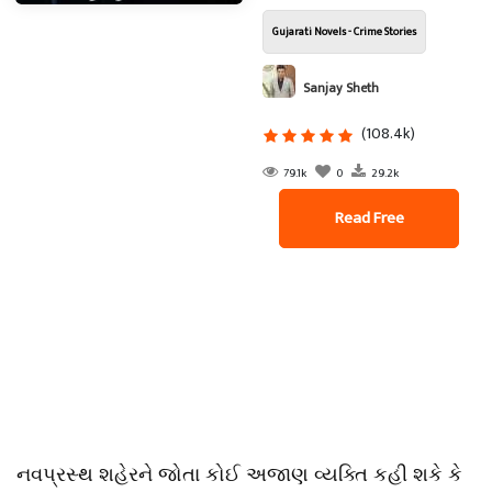
Gujarati Novels - Crime Stories
Sanjay Sheth
(108.4k)
79.1k
0
29.2k
Read Free
નવપ્રસ્થ શહેરને જોતા કોઈ અજાણ વ્યક્તિ કહી શકે કે