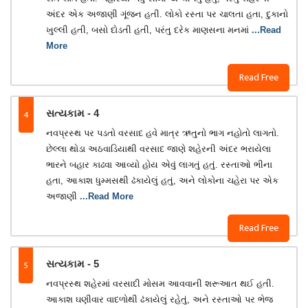
અંદર એક અજાણી ગૂંજન હતી. લોકો રસ્તા પર ચાલતા હતા, દુકાનો
ખુલ્લી હતી, બસો દોડતી હતી, પરંતુ દરેક માણસના મનમાં
...Read
More
Read Free
4
સત્યકામ - 4
નવપ્રસ્થ પર પડતો વરસાદ હવે માત્ર ઋતુનો ભાગ નહોતો લાગતો.
છેલ્લા થોડા અઠવાડિયાથી વરસાદ જાણે શહેરની અંદર ભરાયેલા
ભારને બહાર કાઢવા આવ્યો હોય એવું લાગતું હતું. રસ્તાઓ ભીના
હતા, આકાશ ધુમ્મસથી ઢંકાયેલું હતું, અને લોકોના ચહેરા પર એક
અજાણી
...Read More
Read Free
5
સત્યકામ - 5
નવપ્રસ્થ શહેરમાં વરસાદી મોસમ આવવાની શરૂઆત થઈ હતી.
આકાશ ઘણીવાર વાદળોથી ઢંકાયેલું રહેતું, અને રસ્તાઓ પર ભેજ