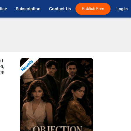
tise
Subscription
Contact Us
Publish Free
Log In 
od
Novels
on,
nup