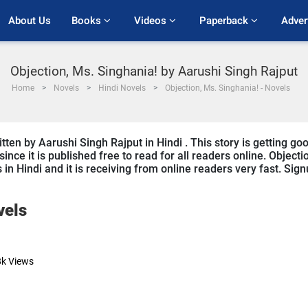
About Us
Books 
Videos 
Paperback 
Adver
Objection, Ms. Singhania! by Aarushi Singh Rajput
Home
Novels
Hindi Novels
Objection, Ms. Singhania! - Novels
tten by Aarushi Singh Rajput in Hindi . This story is getting go
ce it is published free to read for all readers online. Objecti
 in Hindi and it is receiving from online readers very fast. Sig
vels
8k
Views