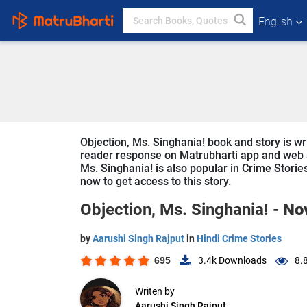
English
Objection, Ms. Singhania! book and story is wri
reader response on Matrubharti app and web sin
Ms. Singhania! is also popular in Crime Stories
now to get access to this story.
Objection, Ms. Singhania! -
No
by
Aarushi Singh Rajput
in
Hindi Crime Stories
695
3.4k
Downloads
8.
Writen by
Aarushi Singh Rajput