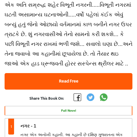
એક અતિ સમ્રુદ્ધ શહેર વિભૂતી નગરની.....વિભૂતી નગરમાં
ઘટતી અસામાન્ય ઘટનાઓની.....વર્ષો પહેલાં કંઈક એવું
બન્યું હતું જેનો ઓછાયો વર્તમાનમાં કાળ બનીને નગર ઉપર
ત્રાટકે છે. શું નગરવાસીઓ તેનો સામનો કરી શકશે... કે
પછી વિભૂતી નગર રાખમાં ભળી જશે... સવાલો ઘણા છે...અને
તેના જવાબો આ કહાનીમાં છૂપાયેલા છે. તો તૈયાર થઇ
જાઓ એક હાડ ઘ્રૂજવતી હોરર સસ્પેન્સ થ્રીલર માટે ..
Read Free
Share This Book On:
Full Novel
1
નગર - 1
નગર એક અનોખી કહાની. આ કહાની છે દક્ષિણ ગુજરાતના એક