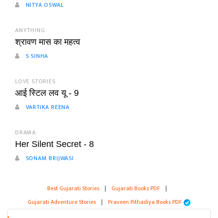
NITYA OSWAL
ANYTHING
श्रावण मास का महत्व
S SINHA
LOVE STORIES
आई स्टिल लव यू - 9
VARTIKA REENA
DRAMA
Her Silent Secret - 8
SONAM BRIJWASI
Best Gujarati Stories
|
Gujarati Books PDF
|
Gujarati Adventure Stories
|
Praveen Pithadiya Books PDF