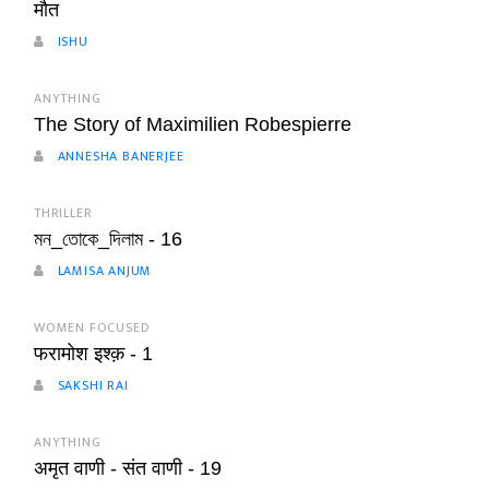
मौत
ISHU
ANYTHING
The Story of Maximilien Robespierre
ANNESHA BANERJEE
THRILLER
মন_তোকে_দিলাম - 16
LAMISA ANJUM
WOMEN FOCUSED
फरामोश इश्क़ - 1
SAKSHI RAI
ANYTHING
अमृत वाणी - संत वाणी - 19