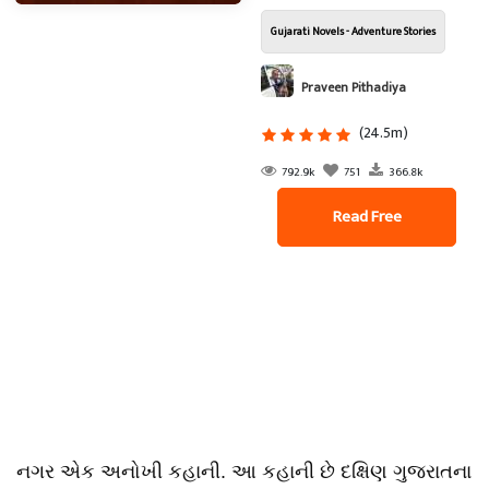
Gujarati Novels - Adventure Stories
Praveen Pithadiya
(24.5m)
792.9k
751
366.8k
Read Free
નગર એક અનોખી કહાની. આ કહાની છે દક્ષિણ ગુજરાતના