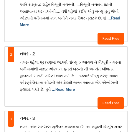
અતિ સમ્રુદ્ધ શહેર વિભૂતી નગરની.....વિભૂતી નગરમાં ઘટતી
અસામાન્ય ઘટનાઓની.....વર્ષો પહેલાં કંઈક એવું બન્યું હતું જેનો
ઓછાયો વર્તમાનમાં કાળ બનીને નગર ઉપર ત્રાટકે છે. શું
...Read
More
Read Free
2
નગર - 2
નગર- પહેલાં પ્રકરણમાં આપણે વાંચ્યું :- આંચલ ને વિભૂતી નગરના
બગીચામાંથી માથુર અંકલના કૂતરાં બ્રુનો ની અત્યંત બીભત્સ
હાલતમાં સળગી ગયેલી લાશ મળે છે.....જ્યારે બીજી તરફ ઇશાન
ઓસ્ટ્રેલિયાના સીડની એરપોર્ટથી ભારત આવવા જેટ એરવેઝની
ફ્લાઇટ પકડે છે. હવે
...Read More
Read Free
3
નગર - 3
નગર- એક સસ્પેન્સ થ્રીલર નવલકથા છે. આ કહાની વિભૂતિ નગર