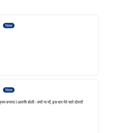
1
New
l
2
New
्रम बनाया l आरुषि बोली - क्यों ना माँ, इस बार मेरे सारे दोस्तों