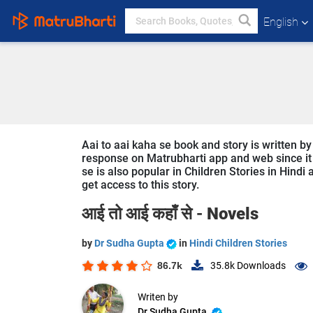
English
Aai to aai kaha se book and story is written by
response on Matrubharti app and web since it i
se is also popular in Children Stories in Hindi
get access to this story.
आई तो आई कहाँ से -
Novels
by
Dr Sudha Gupta
in
Hindi Children Stories
86.7k
35.8k
Downloads
Writen by
Dr Sudha Gupta