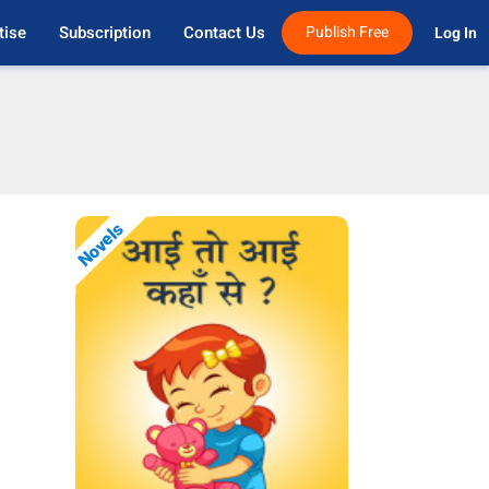
tise
Subscription
Contact Us
Publish Free
Log In 
Novels