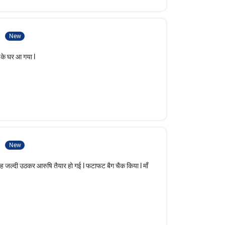
3
New
स के घर आ गया l
4
New
 सुबह जल्दी उठकर आरुषि तैयार हो गई l फटाफट बैग चैक किया l माँ