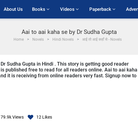
About Us
Books 
Videos 
Paperback 
Adver
Aai to aai kaha se by Dr Sudha Gupta
Home
Novels
Hindi Novels
आई तो आई कहाँ से - Novels
 Dr Sudha Gupta in Hindi . This story is getting good reader
s published free to read for all readers online. Aai to aai kaha
 and it is receiving from online readers very fast. Signup now to
79.9k
Views
12
Likes