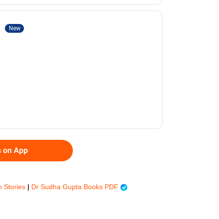
5
New
s on App
n Stories
|
Dr Sudha Gupta Books PDF