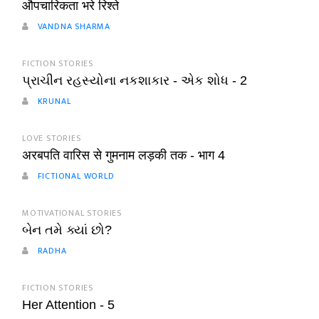
औपचारिकता भरे रिश्ते
VANDNA SHARMA
FICTION STORIES
પ્રાચીન રહસ્યોના નકશાકાર - એક શોધ - 2
KRUNAL
LOVE STORIES
अरबपति वारिस से गुमनाम लड़की तक - भाग 4
FICTIONAL WORLD
MOTIVATIONAL STORIES
બેન તમે ક્યાં છો?
RADHA
FICTION STORIES
Her Attention - 5