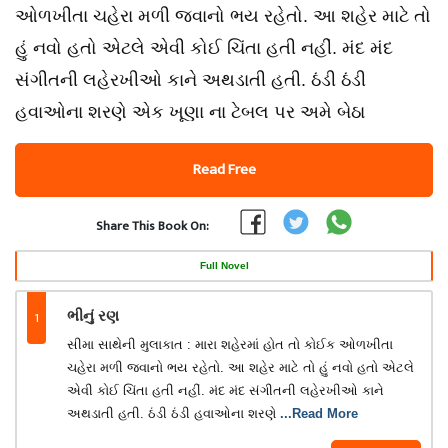
ઓળખીતા ચહેરા મળી જવાનો ભય રહેતો. આ શહેર માટે તો
હું નવો હતો એટલે એવી કોઈ ચિંતા હતી નહીં. મંદ મંદ
સંગીતની લહેરખીઓ કાને અથડાતી હતી. ઠંડી ઠંડી
હવાઓના શરણે એક ખૂણા ના ટેબલ પર અમે બેઠા
Read Free
Share This Book On:
Full Novel
1
ભીનું રણ
સીમા સાથેની મુલાકાત : મારા શહેરમાં હોત તો કોઈક ઓળખીતા
ચહેરા મળી જવાનો ભય રહેતો. આ શહેર માટે તો હું નવો હતો એટલે
એવી કોઈ ચિંતા હતી નહીં. મંદ મંદ સંગીતની લહેરખીઓ કાને
અથડાતી હતી. ઠંડી ઠંડી હવાઓના શરણે
...Read More