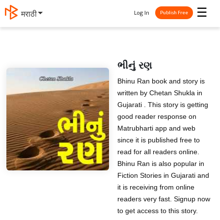
☰
Log In
मराठी
Publish Free
ભીનું રણ
Bhinu Ran book and story is
written by Chetan Shukla in
Gujarati . This story is getting
good reader response on
Matrubharti app and web
since it is published free to
read for all readers online.
Bhinu Ran is also popular in
Fiction Stories in Gujarati and
it is receiving from online
readers very fast. Signup now
to get access to this story.