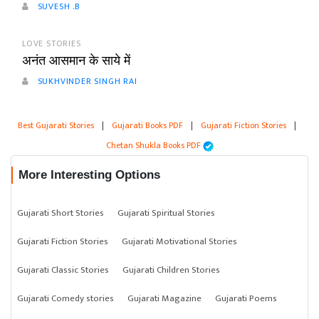
SUVESH .B
LOVE STORIES
अनंत आसमान के साये में
SUKHVINDER SINGH RAI
Best Gujarati Stories
|
Gujarati Books PDF
|
Gujarati Fiction Stories
|
Chetan Shukla Books PDF
More Interesting Options
Gujarati Short Stories
Gujarati Spiritual Stories
Gujarati Fiction Stories
Gujarati Motivational Stories
Gujarati Classic Stories
Gujarati Children Stories
Gujarati Comedy stories
Gujarati Magazine
Gujarati Poems