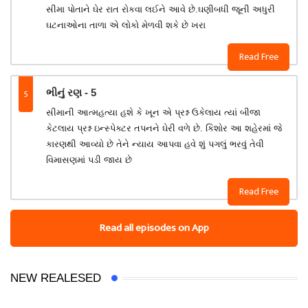
સીમા પોતાને ઘેર રાત રોકવા લઈને આવે છે.ઘણીબધી જૂની અધુરી
ઘટનાઓના તાળા એ લોકો મેળવી શકે છે ખરા
Read Free
5
ભીનું રણ - 5
સીમાની આત્મહત્યા હશે કે ખૂન એ પ્રશ્ન ઉકેલાય ત્યાં બીજા
કેટલાય પ્રશ્ન ઇન્સ્પેક્ટર તપનને ઘેરી વળે છે. કિશોર આ શહેરમાં જે
કારણથી આવ્યો છે તેને ન્યાય આપવા હવે શું પગલું ભરવું તેવી
વિમાસણમાં પડી જાય છે
Read Free
Read all episodes on App
NEW REALESED