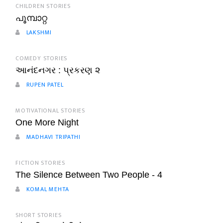
CHILDREN STORIES
പൂമ്പാറ്റ
LAKSHMI
COMEDY STORIES
આનંદનગર : પ્રકરણ ૨
RUPEN PATEL
MOTIVATIONAL STORIES
One More Night
MADHAVI TRIPATHI
FICTION STORIES
The Silence Between Two People - 4
KOMAL MEHTA
SHORT STORIES