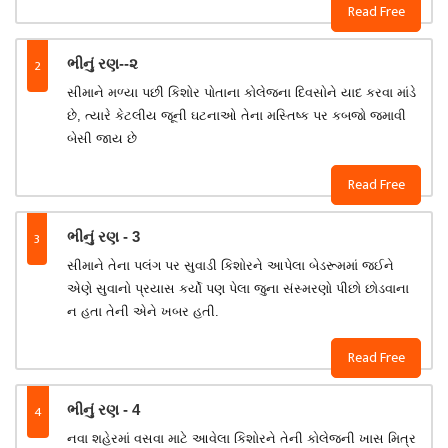
Read Free
2
ભીનું રણ--૨
સીમાને મળ્યા પછી કિશોર પોતાના કોલેજના દિવસોને યાદ કરવા માંડે
છે, ત્યારે કેટલીય જૂની ઘટનાઓ તેના મસ્તિષ્ક પર કબજો જમાવી
બેસી જાય છે
Read Free
3
ભીનું રણ - 3
સીમાને તેના પલંગ પર સુવાડી કિશોરને આપેલા બેડરૂમમાં જઈને
એણે સુવાનો પ્રયાસ કર્યો પણ પેલા જુના સંસ્મરણો પીછો છોડવાના
ન હતા તેની એને ખબર હતી.
Read Free
4
ભીનું રણ - 4
નવા શહેરમાં વસવા માટે આવેલા કિશોરને તેની કોલેજની ખાસ મિત્ર