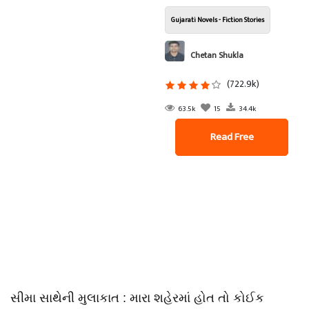
Gujarati Novels - Fiction Stories
Chetan Shukla
(722.9k)
63.5k
15
34.4k
Read Free
સીમા સાથેની મુલાકાત : મારા શહેરમાં હોત તો કોઈક