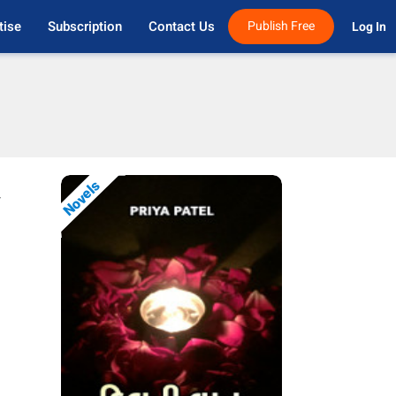
tise
Subscription
Contact Us
Publish Free
Log In 
Novels
y