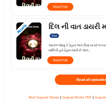
Read Free
દિલ ની વાત ડાયરી મા
Novels
New
આગળ જોયું કે રેહાન અને રીયા ના ઘરે લગ્નની
માલિકી હવે રેહાન ધરાવે છે અન...
Read Free
Read all episode
Best Gujarati Stories
|
Gujarati Books PDF
|
Gujarat