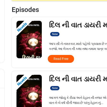
Episodes
દિલ ની વાત ડાયરી મા
Novels
New
આપ સૌ ને નમસ્કાર.મારો પહેલો પ્રયાસ છે
કરજો.આ લેખન ની કથા તથા તમામ પાત્ર કાલ
Read Free
દિલ ની વાત ડાયરી મા
Novels
New
આગળ જોયુ કે રીયા અને રેહાન ની નજર 
વાત ને બે વર્ષ વીતી જાય છે પરંતુ રેહાન નું...