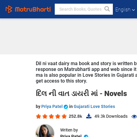
English
Dil ni vaat dairy ma book and story is written b
response on Matrubharti app and web since it is
ma is also popular in Love Stories in Gujarati 
get access to this story.
દિલ ની વાત ડાયરી માં -
Novels
by
Priya Patel
in
Gujarati Love Stories
252.8k
49.3k
Downloads
Writen by
Priya Patel