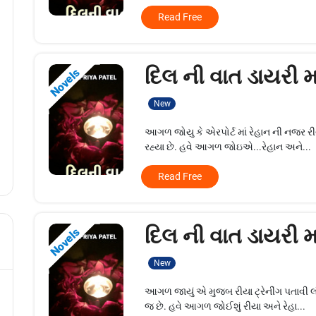
Read Free
દિલ ની વાત ડાયરી મા
Novels
New
આગળ જોયુ કે એરપોર્ટ માં રેહાન ની નજર રીય
રહ્યા છે. હવે આગળ જોઇએ...રેહાન અને...
Read Free
દિલ ની વાત ડાયરી મા
Novels
New
આગળ જાયું એ મુજબ રીયા ટ્રેનીંગ પતાવી લં
જ છે. હવે આગળ જોઈશું રીયા અને રેહા...