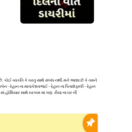
ોઈ વ્યકતિ કે વસ્તુ સાથે સંબંધ નથી.મને આશા છે કે તમને
ન - રેહાન ના માતાકેશવભાઈ - રેહાન ના પિતાશેફાલી - રેહાન
ા માં હોશિયાર સાથે ઘરકામ મા પણ. રીયા ના ઘર ની