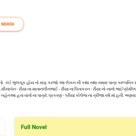
 Mobile
 કંઈ ભુલચૂક હોય તો માફ કરજો.આ લેખન ની કથા તથા તમામ પાત્ર કાલ્પનિક છે. ક
ીનાબેન - રીયા ના માતાનલીનભાઈ - રીયા ના પિતાકરન - રીયા નો નાનો ભાઈપ્રેમીલાબે
બહેનઆ હતા વાર્તા ના પાત્રો.પ્રકરણ - ૧રીયા કોલેજ ના ત્રીજા વર્ષ માં હતી. ભણવ
Full Novel