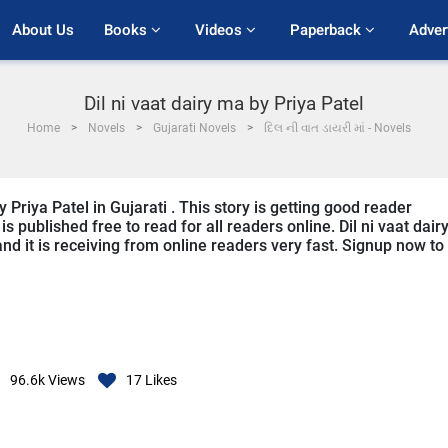
About Us
Books 
Videos 
Paperback 
Adver
Dil ni vaat dairy ma by Priya Patel
Home
Novels
Gujarati Novels
દિલ ની વાત ડાયરી માં - Novels
y Priya Patel in Gujarati . This story is getting good reader
 published free to read for all readers online. Dil ni vaat dair
and it is receiving from online readers very fast. Signup now to
96.6k
Views
17
Likes