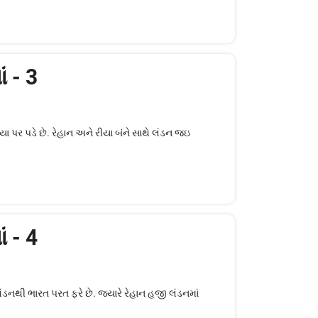
ં - 3
ા પર પડે છે. રેહાન અને રીયા બંને સાથે લંડન જઇ
ં - 4
ડનથી ભારત પરત ફરે છે. જ્યારે રેહાન હજી લંડનમાં