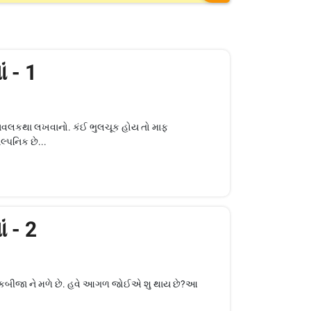
ં - 1
 નવલકથા લખવાનો. કંઈ ભુલચૂક હોય તો માફ
્પનિક છે...
ં - 2
એકબીજા ને મળે છે. હવે આગળ જોઈએ શુ થાય છે?આ