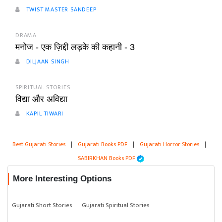
TWIST MASTER SANDEEP
DRAMA
मनोज - एक ज़िद्दी लड़के की कहानी - 3
DILJAAN SINGH
SPIRITUAL STORIES
विद्या और अविद्या
KAPIL TIWARI
Best Gujarati Stories
|
Gujarati Books PDF
|
Gujarati Horror Stories
|
SABIRKHAN Books PDF
More Interesting Options
Gujarati Short Stories
Gujarati Spiritual Stories