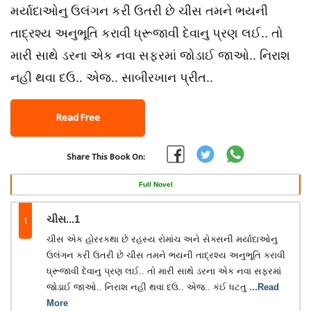
મર્યાદાઓનુ ઉલંગન કરી ઉતરી છે ચીસ તમને ભયની
તાદ્રશ્ય અનુભૂતિ કરાવી ધ્રૂજાવી દેવાનુ પ્રણ લઈ.. તો
મારી સાથે ડરના એક નવા સફરમાં જોડાઈ જાઓ.. નિરાશ
નહી થવા દઉ.. એજ.. સાબીરખાન પ્રીત..
Read Free
Share This Book On:
Full Novel
1
ચીસ...1
ચીસ એક હોરરકથા છે રહસ્ય રોમાંચ અને સેક્સની મર્યાદાઓનુ
ઉલંગન કરી ઉતરી છે ચીસ તમને ભયની તાદ્રશ્ય અનુભૂતિ કરાવી
ધ્રૂજાવી દેવાનુ પ્રણ લઈ.. તો મારી સાથે ડરના એક નવા સફરમાં
જોડાઈ જાઓ.. નિરાશ નહી થવા દઉ.. એજ.. કંઈ ધટતુ
...Read
More