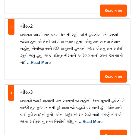
Read Free
2
ચીસ-2
શબનમ આખી રાત પડખાં ધસતી રહી. એને હવેલીમાં જે દ્રશ્યો
જોયાં હતાં એ તેની આંખોમાં ભમતાં હતાં. એનુ મન માનવા તૈયાર
નહોતુ. બેબીજી અને છોટે ઠાકૂરની હરકતો જોઈ એમનુ મન શર્મથી
ઝૂકી જતુ હતુ. એક પવિત્ર રીશ્તાને અશ્લિલતાની ઝાળ કેમ લાગી
ગઈ
...Read More
Read Free
3
ચીસ-3
શબનમે જાણે માર્થાની વાત સાંભળી જ નહોતી. ઉસ પૂરાની હવેલી કે
બારેમેં તૂમ કુછ જાનતી હો માર્થા જો પહાડો પર બની હૈ..! ચોકવાનો
વારો હવે માર્થાનો હતો. એના ચહેરાનો રંગ ઉડી ગયો. જાણે કોઈએ
એના શરીરમાંનુ રક્ત નિચોવી લીધુ ન
...Read More