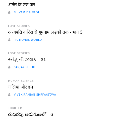
अनंत के उस पार
SHIVAM DALVADI
LOVE STORIES
अरबपति वारिस से गुमनाम लड़की तक - भाग 3
FICTIONAL WORLD
LOVE STORIES
સ્નેહ ની ઝલક - 31
SANJAY SHETH
HUMAN SCIENCE
गालियां और हम
VIVEK RANJAN SHRIVASTAVA
THRILLER
రుధిరపు అడుగులలో - 6