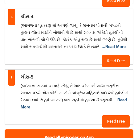
Read Free
4
ચીસ-4
(આગળના પ્રકરણ માં આપણે જોયુ કે શબનમ પોતાની બગડતી
હાલત જોતાં માર્થાને બોલાવી લે છે.માર્થા શબનમ જોડેથી હવેલીની
વાત સાંભળી ચોકી ઉઠે છે. કોઈક એવુ રાજ છે માર્થા જાણે છે..હવેલી
સાથે સંકળાયેલી ધટનાઓ ના પરદા ઉધડે છે ત્યારે.
...Read More
Read Free
5
ચીસ-5
(પાછળના ભાગમાં આપણે જોયું કે ચાર ઓળાઓ મધ્ય રાત્રીના
સન્નાટા વચ્ચે એક બોરી મા ગોરી અંગ્રેજ મહિલાને બદઇરાદે હવેલીમાં
ઉઠાવી લાવે છે હવે આગળ) બસ યહી વો હાદસા હૈ જીસકી
...Read
More
Read Free
Read all episodes on App