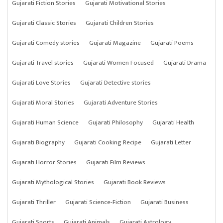
Gujarati Fiction Stories
Gujarati Motivational Stories
Gujarati Classic Stories
Gujarati Children Stories
Gujarati Comedy stories
Gujarati Magazine
Gujarati Poems
Gujarati Travel stories
Gujarati Women Focused
Gujarati Drama
Gujarati Love Stories
Gujarati Detective stories
Gujarati Moral Stories
Gujarati Adventure Stories
Gujarati Human Science
Gujarati Philosophy
Gujarati Health
Gujarati Biography
Gujarati Cooking Recipe
Gujarati Letter
Gujarati Horror Stories
Gujarati Film Reviews
Gujarati Mythological Stories
Gujarati Book Reviews
Gujarati Thriller
Gujarati Science-Fiction
Gujarati Business
Gujarati Sports
Gujarati Animals
Gujarati Astrology