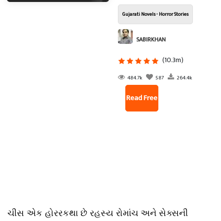
Gujarati Novels - Horror Stories
SABIRKHAN
(10.3m)
484.7k
587
264.4k
Read Free
ચીસ એક હોરરકથા છે રહસ્ય રોમાંચ અને સેક્સની