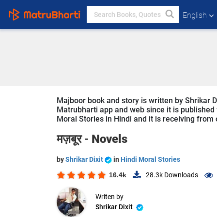
English
Majboor book and story is written by Shrikar Di
Matrubharti app and web since it is published f
Moral Stories in Hindi and it is receiving from
मज़बूर -
Novels
by
Shrikar Dixit
in
Hindi Moral Stories
16.4k
28.3k
Downloads
Writen by
Shrikar Dixit