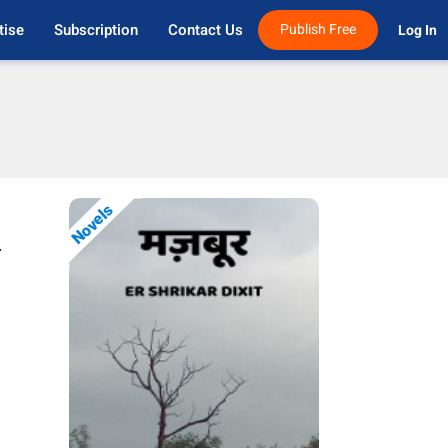
tise
Subscription
Contact Us
Publish Free
Log In 
Novels
.