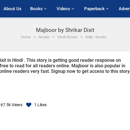
About Us
Books 
Videos 
Paperback 
Adver
Majboor by Shrikar Dixit
Home
Novels
Hindi Novels
मज़बूर - Novels
xit in Hindi . This story is getting good reader response on
ree to read for all readers online. Majboor is also popular in
 online readers very fast. Signup now to get access to this story
67.5k
Views
1
Likes