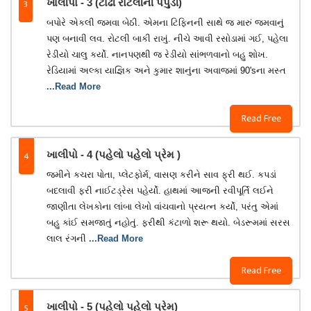
3
ખાલીપો - 3 (ટાઢી રોટલીની પપુડી)
બપોરે એકલી જમવા બેઠી. એમના ટિફિનની સાથે જ મારું જમવાનું
પણ બનાવી લવ. રોટલી બાકી રાખું. નીચે આવી રસોડામાં ગઈ, પહેલા
રેડીયો ચાલુ કર્યો. નાનપણથી જ રેડીયો સાંભળવાનો બહુ શોખ.
રેડિયામાં અલ્કા યાજ્ઞિક અને કુમાર શાનુંના અવાજમાં 90'sના મસ્ત
...Read More
Read Free
4
ખાલીપો - 4 (પહેલો પહેલો પ્રેમ )
જમીને કચરા પોતા, પ્લેટફોર્મ, વાસણ કરીને સાવ ફ્રી થઈ. કપડાં
બદલાવી ફરી નાઈટડ્રેસ પહેર્યો. હાથમાં આજની રવીપૂર્તિ લઈને
જાણીતા લેખકોના લાંબા લેખો વાંચવાનો પ્રયત્ન કર્યો, પરંતુ એમાં
બહુ કાંઈ સમજાતું નહોતું. ફરીથી કંટાળો શરૂ થયો. બેડરૂમમાં સરસ
લાલ રંગની
...Read More
Read Free
5
ખાલીપો - 5 (પહેલો પહેલો પ્રેમ)