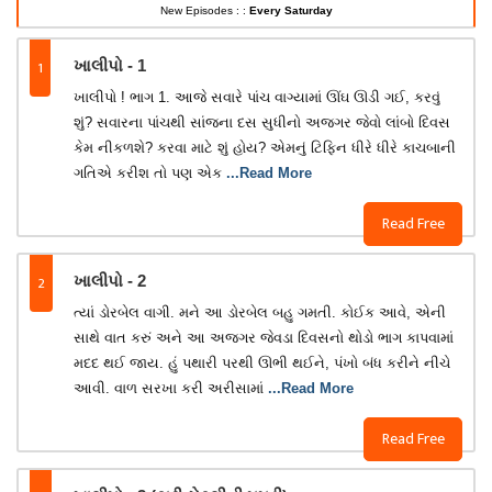
New Episodes : :
Every Saturday
1
ખાલીપો - 1
ખાલીપો ! ભાગ 1. આજે સવારે પાંચ વાગ્યામાં ઊંઘ ઊડી ગઈ, કરવું
શું? સવારના પાંચથી સાંજના દસ સુધીનો અજગર જેવો લાંબો દિવસ
કેમ નીકળશે? કરવા માટે શું હોય? એમનું ટિફિન ધીરે ધીરે કાચબાની
ગતિએ કરીશ તો પણ એક
...Read More
Read Free
2
ખાલીપો - 2
ત્યાં ડોરબેલ વાગી. મને આ ડોરબેલ બહુ ગમતી. કોઈક આવે, એની
સાથે વાત કરું અને આ અજગર જેવડા દિવસનો થોડો ભાગ કાપવામાં
મદદ થઈ જાય. હું પથારી પરથી ઊભી થઈને, પંખો બંધ કરીને નીચે
આવી. વાળ સરખા કરી અરીસામાં
...Read More
Read Free