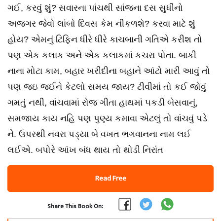
ગઈ, કરવું શું? સવારના પાંચથી સાંજના દસ સુધીનો
અજગર જેવો લાંબો દિવસ કેમ નીકળશે? કરવા માટે શું
હોય? એમનું ટિફિન ધીરે ધીરે કાચબાની ગતિએ કરીશ તો
પણ એક કલાક અને એક કલાકમાં કચરા પોતા. બાકી
નાના મોટા કામ, બહાર ખરીદીના બહાને આંટો મારી આવું તો
પણ જઇ જઈને કેટલો સમય જાય? ટીવીમાં તો કઈ જોવું
ગમતું નથી, વાંચવામાં રોજ ગીતા હાથમાં પકડી બેસવાનું,
સમજાય કાય નહિ પણ પુણ્ય કમાવા એટલું તો વાંચવું પડે
ને. ઉપરથી નવરા પડ્યા બે વખત ભગવાનના નામ લઈ
લઈએ. બપોરે આંખ બંધ થાય તો થોડી નિરાંત
Read Free
Share This Book On: