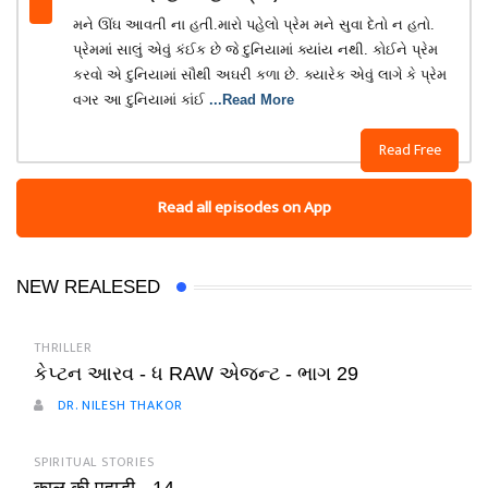
મને ઊંઘ આવતી ના હતી.મારો પહેલો પ્રેમ મને સુવા દેતો ન હતો.
પ્રેમમાં સાલું એવું કંઈક છે જે દુનિયામાં ક્યાંય નથી. કોઈને પ્રેમ
કરવો એ દુનિયામાં સૌથી અઘરી કળા છે. ક્યારેક એવું લાગે કે પ્રેમ
વગર આ દુનિયામાં કાંઈ
...Read More
Read Free
Read all episodes on App
NEW REALESED
THRILLER
કેપ્ટન આરવ - ધ RAW એજન્ટ - ભાગ 29
DR. NILESH THAKOR
SPIRITUAL STORIES