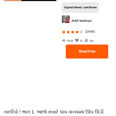
Gujarati Novels - Love Stories
Ankit Sadariya
(246k)
79.3k
15
31k
Read Free
ખાલીપો ! ભાગ 1. આજે સવારે પાંચ વાગ્યામાં ઊંઘ ઊડી