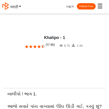
☰
Log In
मराठी
Publish Free
Khalipo - 1
(17.9k)
8.7k
3.4k
ખાલીપો ! ભાગ 1.
આજે સવારે પાંચ વાગ્યામાં ઊંઘ ઊડી ગઈ, કરવું શું?