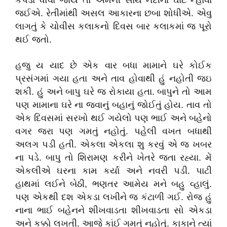
કપડાં ધોવા જાય તો એમની સાથે નદીના ઘાટે ન્હાવા
જઈએ. રેતીમાંથી અસલ આકારના છબા શોધીએ. એવુ
લાગતું કે ચોવીસ કલાકનો દિવસ બાર કલાકમાં જ પૂરો
થઈ જતો.
હજુ ય યાદ છે એક વાર બધા મામાને ઘરે કોઈક
પ્રસંગમાં ગયા હતા અને તાવ હોવાથી હું નહોતી જઇ
શકી. હું અને બાપુ ઘરે જ રોકાયા હતા. બાપુને તો આમ
પણ મામાના ઘરે ના જવાનું બહાનું જોઈતું હોય. તાવ તો
એક દિવસમાં સરખો થઈ ગયેલો પણ ભાઈ અને બહેનો
વગર જરા પણ ગમતું નહોતું. પહેલી વખત બધાથી
અલગ પડી હતી. એકલા એકલા શુ કરવું એ જ ખબર
ના પડે. બાપુ તો શિરામણ કરીને ખેતરે જતા રહ્યા. મેં
એકલીએ ઘરના કામ કર્યા અને નવરી પડી. પાટી
હાથમાં લઈને બેઠી, ભણતર આમેય મને બહુ વ્હાલું.
પણ એકથી દશ એકડા લખીને જ કંટાળી ગઈ. રોજ હું
નાના ભાઈ બહેનને શીખવાડતા શીખવાડતા સો એકડા
અને કક્કો લખતી. આજે કાંઈ ગમતું નહોતું. કાકાને ત્યાં