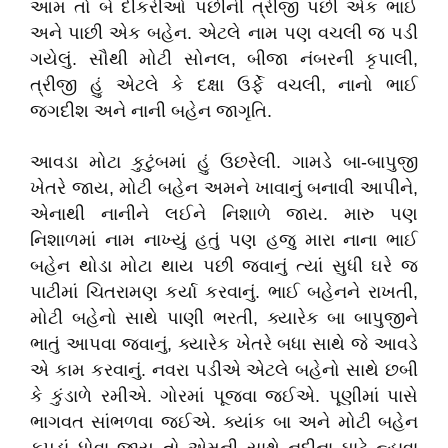
આમ તો બે દીકરીઓ પછીની ત્રીજી પછી એક ભાઈ
અને પાછી એક બહેન. એટલે નામ પણ વચલી જ પડી
ગયેલું. સૌથી મોટી સોનલ, બીજા નંબરની કૃપાલી,
ત્રીજી હું એટલે કે દક્ષા ઉર્ફે વચલી, નાનો ભાઈ
જગદીશ અને નાની બહેન જાગૃતિ.
આવડા મોટા કુટુંબમાં હું ઉછરેલી. ગામડે બા-બાપુજી
ખેતરે જાય, મોટી બહેન અમને ખાવાનું બનાવી આપીને,
એનાથી નાનીને લઈને નિશાળે જાય. મારુ પણ
નિશાળમાં નામ નાખ્યું હતું પણ હજુ મારા નાના ભાઈ
બહેન થોડા મોટા થાય પછી જવાનું ત્યાં સુધી ઘરે જ
પાટીમાં ચિતરામણ કર્યા કરવાનું. ભાઈ બહેનને રાખતી,
મોટી બહેનો સાથે પાણી ભરતી, ક્યારેક બા બાપુજીને
ભાતું આપવા જવાનું, ક્યારેક ખેતરે બધા સાથે જે આવડે
એ કામ કરવાનું. નવરા પડીએ એટલે બહેનો સાથે છબી
કે કુંડાળે રમીએ. ગોરમાં પૂજવા જઈએ. પૂણીમાં પાસે
ભાગવત સાંભળવા જઈએ. ક્યાંક બા અને મોટી બહેન