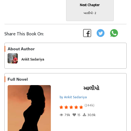
Next Chapter
ખાલીપો - 2
Share This Book On:
About Author
Follow
Ankit Sadariya
Full Novel
ખાલીપો
by Ankit Sadariya
(244k)
79k
15
30.9k