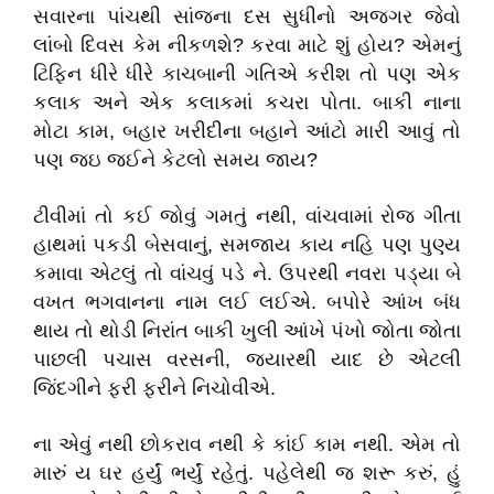
સવારના પાંચથી સાંજના દસ સુધીનો અજગર જેવો
લાંબો દિવસ કેમ નીકળશે? કરવા માટે શું હોય? એમનું
ટિફિન ધીરે ધીરે કાચબાની ગતિએ કરીશ તો પણ એક
કલાક અને એક કલાકમાં કચરા પોતા. બાકી નાના
મોટા કામ, બહાર ખરીદીના બહાને આંટો મારી આવું તો
પણ જઇ જઈને કેટલો સમય જાય?
ટીવીમાં તો કઈ જોવું ગમતું નથી, વાંચવામાં રોજ ગીતા
હાથમાં પકડી બેસવાનું, સમજાય કાય નહિ પણ પુણ્ય
કમાવા એટલું તો વાંચવું પડે ને. ઉપરથી નવરા પડ્યા બે
વખત ભગવાનના નામ લઈ લઈએ. બપોરે આંખ બંધ
થાય તો થોડી નિરાંત બાકી ખુલી આંખે પંખો જોતા જોતા
પાછલી પચાસ વરસની, જ્યારથી યાદ છે એટલી
જિંદગીને ફરી ફરીને નિચોવીએ.
ના એવું નથી છોકરાવ નથી કે કાંઈ કામ નથી. એમ તો
મારું ય ઘર હર્યું ભર્યું રહેતું. પહેલેથી જ શરૂ કરું, હું