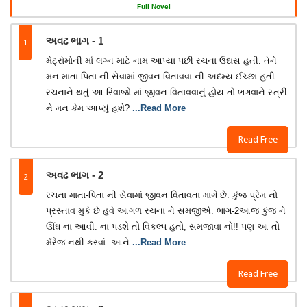
Full Novel
1
અવઢ ભાગ - 1
મેટ્રોમોની માં લગ્ન માટે નામ આપ્યા પછી રચના ઉદાસ હતી. તેને
મન માતા પિતા ની સેવામાં જીવન વિતાવવા ની અદમ્ય ઈચ્છા હતી.
રચનાને થતું આ રિવાજો માં જીવન વિતાવવાનું હોય તો ભગવાને સ્ત્રી
ને મન કેમ આપ્યું હશે?
...Read More
Read Free
2
અવઢ ભાગ - 2
રચના માતા-પિતા ની સેવામાં જીવન વિતાવતા માગે છે. કુંજ પ્રેમ નો
પ્રસ્તાવ મુકે છે હવે આગળ રચના ને સમજીએ. ભાગ-2આજ કુંજ ને
ઊંઘ ના આવી. ના પડશે તો વિકલ્પ હતો, સમજાવા નો!! પણ આ તો
મૅરેજ નથી કરવાં. આને
...Read More
Read Free