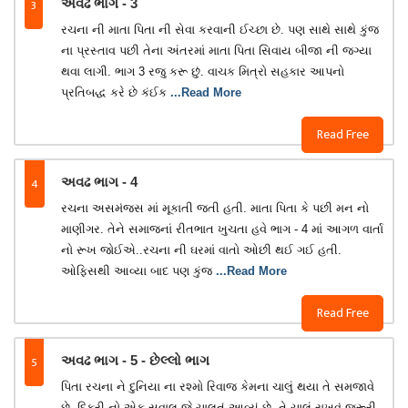
3
અવઢ ભાગ - 3
રચના ની માતા પિતા ની સેવા કરવાની ઈચ્છા છે. પણ સાથે સાથે કુંજ
ના પ્રસ્તાવ પછી તેના અંતરમાં માતા પિતા સિવાય બીજા ની જગ્યા
થવા લાગી. ભાગ 3 રજુ કરૂ છું. વાચક મિત્રો સહકાર આપનો
પ્રતિબદ્ધ કરે છે કંઈક
...Read More
Read Free
4
અવઢ ભાગ - 4
રચના અસમંજસ માં મૂકાતી જતી હતી. માતા પિતા કે પછી મન નો
માણીગર. તેને સમાજનાં રીતભાત ખુચતા હવે ભાગ - 4 માં આગળ વાર્તા
નો રૂખ જોઈએ..રચના ની ઘરમાં વાતો ઓછી થઈ ગઈ હતી.
ઓફિસથી આવ્યા બાદ પણ કુંજ
...Read More
Read Free
5
અવઢ ભાગ - 5 - છેલ્લો ભાગ
પિતા રચના ને દુનિયા ના રશ્મો રિવાજ કેમના ચાલું થયા તે સમજાવે
છે. દિકરી નો એક સવાલ જે ચાલતું આવ્યું છે, તે ચાલું રાખવું જરૂરી