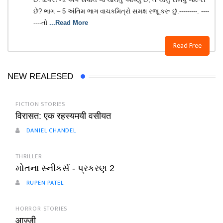
છે? ભાગ – 5 અંતિમ ભાગ વાચકમિત્રો સમક્ષ રજૂ કરૂ છું.---------. ----
----તો
...Read More
Read Free
NEW REALESED
FICTION STORIES
विरासत: एक रहस्यमयी वसीयत
DANIEL CHANDEL
THRILLER
મોતના સ્નીકર્સ - પ્રકરણ 2
RUPEN PATEL
HORROR STORIES
आज्जी