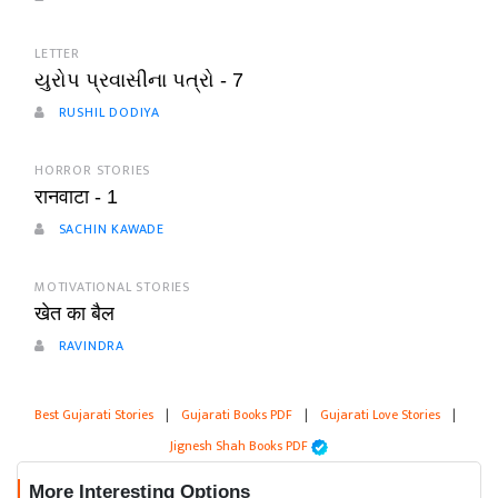
LETTER
યુરોપ પ્રવાસીના પત્રો - 7
RUSHIL DODIYA
HORROR STORIES
रानवाटा - 1
SACHIN KAWADE
MOTIVATIONAL STORIES
खेत का बैल
RAVINDRA
Best Gujarati Stories
|
Gujarati Books PDF
|
Gujarati Love Stories
|
Jignesh Shah Books PDF
More Interesting Options