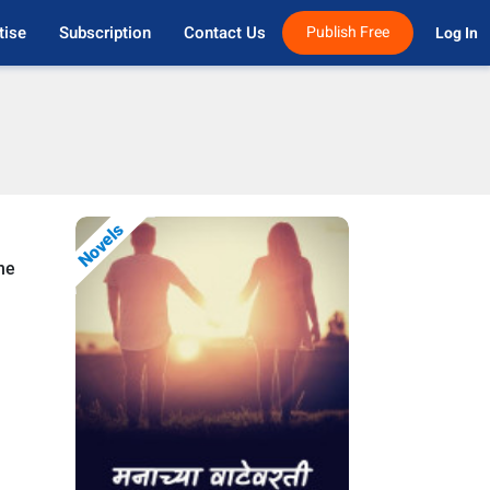
tise
Subscription
Contact Us
Publish Free
Log In 
Novels
ne