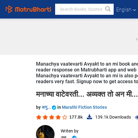
English
Manachya vaatevarti Avyakt to an mi book and st
reader response on Matrubharti app and web sin
Manachya vaatevarti Avyakt to an mi is also pop
readers very fast. Signup now to get access to 
मनाच्या वाटेवरती... अव्यक्त तो अन मी..
by
अनु...
in
Marathi Fiction Stories
177.8k
139.1k
Downloads
Writen by
अनु...