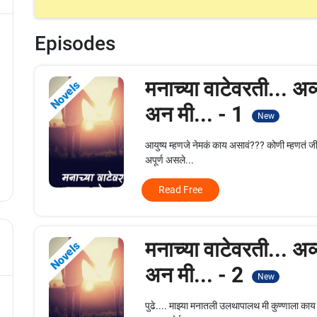
Episodes
मनाच्या वाटेवरती... अव
Novels
अन मी... - 1
New
आयुष्य म्हणजे नेमकं काय असावं??? कोणी म्हणतं जीवन 
अपूर्ण असले...
Read Free
मनाच्या वाटेवरती... अव
Novels
अन मी... - 2
New
पुढे.... माझ्या मनातली उलथापालथ मी कुण्णाला काय