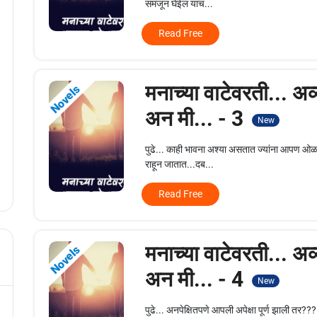
समजून घेईल याच...
Read Free
मनाच्या वाटेवरती... अव
Novels
अन मी... - 3
New
पुढे... काही भावना अश्या असतात ज्यांना आपण ओळख
राहून जातात...दब...
Read Free
मनाच्या वाटेवरती... अव
Novels
अन मी... - 4
New
पुढे... अनपेक्षितपणे आपली अपेक्षा पूर्ण झाली तर?