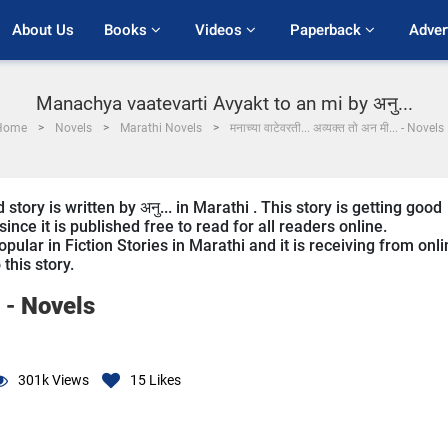
About Us
Books 
Videos 
Paperback 
Adver
Manachya vaatevarti Avyakt to an mi by अनु...
Home
Novels
Marathi Novels
मनाच्या वाटेवरती... अव्यक्त तो अन मी... - Novels
ory is written by अनु... in Marathi . This story is getting good
ce it is published free to read for all readers online.
ular in Fiction Stories in Marathi and it is receiving from onli
this story.
. -
Novels
301k
Views
15
Likes