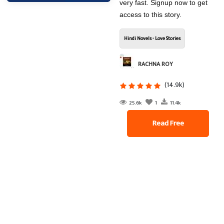
very fast. Signup now to get
access to this story.
Hindi Novels - Love Stories
RACHNA ROY
(14.9k)
25.6k
1
11.4k
Read Free