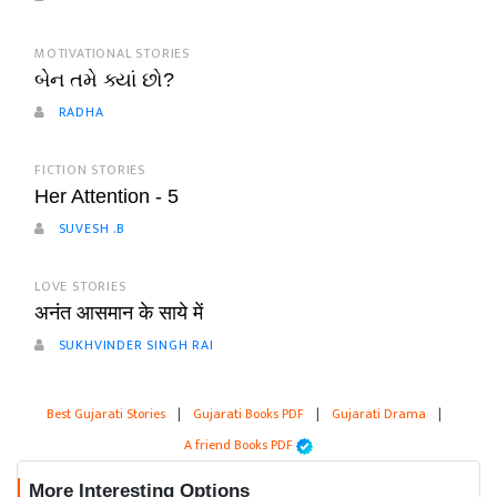
MOTIVATIONAL STORIES
બેન તમે ક્યાં છો?
RADHA
FICTION STORIES
Her Attention - 5
SUVESH .B
LOVE STORIES
अनंत आसमान के साये में
SUKHVINDER SINGH RAI
Best Gujarati Stories
|
Gujarati Books PDF
|
Gujarati Drama
|
A friend Books PDF
More Interesting Options