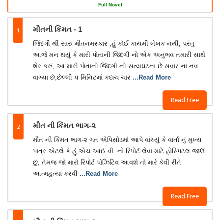
Full Novel
1
મૌતની કિંમત - 1
જિંદગી થી સારું મૌતનમસ્કાર ,હું કોઈ કાયમી લેખક નથી, પરંતુ
આજે મન થયું કે મારી પોતાની જિંદગી નો એક અનુભવ તમારી સાથે
શેર કરું, આ મારી પોતાની જિંદગી ની સત્યઘટના છે.સવાર ના નવ
વાગ્યા છે,છેલ્લી ૫ મિનિટમાં કદાચ ચાર
...Read More
Read Free
2
મૌત ની કિંમત ભાગ-૨
મૌત ની કિંમત ભાગ-૨ ગત એપિસોડમાં આપે વાંચ્યું કે વાર્તા નું મુખ્ય
પાત્ર એટલે કે હું એચ.આઈ.વી. નો રિપોર્ટ લેવા માટે હોસ્પિટલ જાઉં
છું, તેમજ જો મારો રિપોર્ટ પોઝિટિવ આવશે તો મારે કેવી રીતે
આત્મહત્યા કરવી
...Read More
Read Free