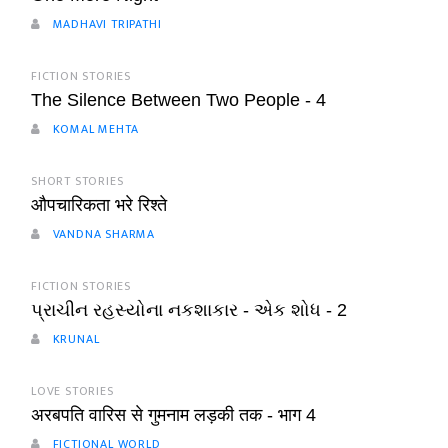
MADHAVI TRIPATHI
FICTION STORIES
The Silence Between Two People - 4
KOMAL MEHTA
SHORT STORIES
औपचारिकता भरे रिश्ते
VANDNA SHARMA
FICTION STORIES
પ્રાચીન રહસ્યોના નકશાકાર - એક શોધ - 2
KRUNAL
LOVE STORIES
अरबपति वारिस से गुमनाम लड़की तक - भाग 4
FICTIONAL WORLD