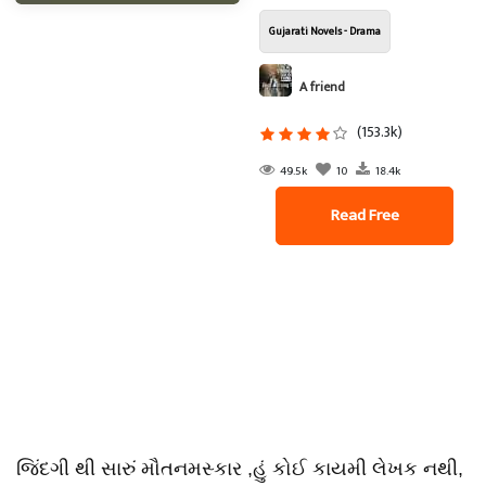
Gujarati Novels - Drama
A friend
(153.3k)
49.5k
10
18.4k
Read Free
જિંદગી થી સારું મૌતનમસ્કાર ,હું કોઈ કાયમી લેખક નથી,