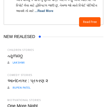
રિપોર્ટ લેવા માટે હોસ્પિટલ જાઉં છું, તેમજ જો મારો રિપોર્ટ પોઝિટિવ
આવશે તો મારે
...Read More
Read Free
NEW REALESED
CHILDREN STORIES
പൂമ്പാറ്റ
LAKSHMI
COMEDY STORIES
આનંદનગર : પ્રકરણ ૨
RUPEN PATEL
MOTIVATIONAL STORIES
One More Night