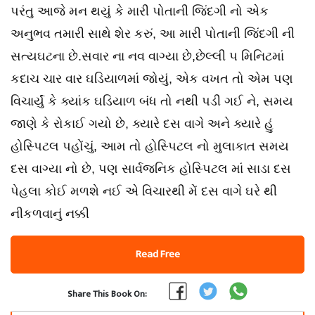
પરંતુ આજે મન થયું કે મારી પોતાની જિંદગી નો એક
અનુભવ તમારી સાથે શેર કરું, આ મારી પોતાની જિંદગી ની
સત્યઘટના છે.સવાર ના નવ વાગ્યા છે,છેલ્લી ૫ મિનિટમાં
કદાચ ચાર વાર ઘડિયાળમાં જોયું, એક વખત તો એમ પણ
વિચાર્યું કે ક્યાંક ઘડિયાળ બંધ તો નથી પડી ગઈ ને, સમય
જાણે કે રોકાઈ ગયો છે, ક્યારે દસ વાગે અને ક્યારે હું
હોસ્પિટલ પહોંચું, આમ તો હોસ્પિટલ નો મુલાકાત સમય
દસ વાગ્યા નો છે, પણ સાર્વજનિક હોસ્પિટલ માં સાડા દસ
પેહલા કોઈ મળશે નઈ એ વિચારથી મેં દસ વાગે ઘરે થી
નીકળવાનું નક્કી
Read Free
Share This Book On: