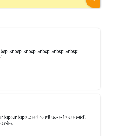
&nbsp; &nbsp; &nbsp; &nbsp; &nbsp; &nbsp;
ી...
 &nbsp; &nbsp;ગઇકાલે બનેલી ઘટનાનાં આઘાતમાંથી
સંગીન...