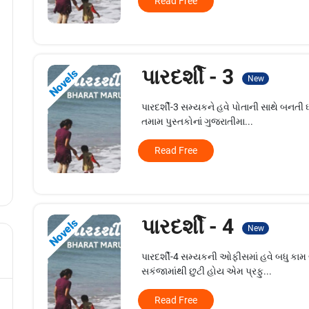
Read Free
પારદર્શી - 3
Novels
New
પારદર્શી-3 સમ્યકને હવે પોતાની સાથે બનત
તમામ પુસ્તકોનાં ગુજરાતીમા...
Read Free
પારદર્શી - 4
Novels
New
પારદર્શી-4 સમ્યકની ઓફીસમાં હવે બધુ કામ 
સકંજામાંથી છુટી હોય એમ પ્રફુ...
Read Free