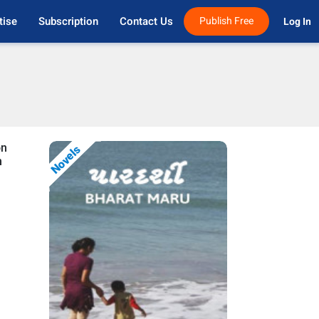
tise
Subscription
Contact Us
Publish Free
Log In 
on
Novels
n