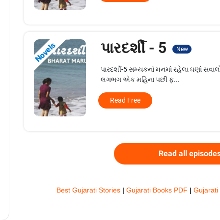
પારદર્શી - 5
Novels
New
પારદર્શી-5 સમ્યકનાં મનમાં રહેલા ઘણાં 
લગભગ એક મહિના પછી ફ...
Read Free
Read all episode
Best Gujarati Stories
|
Gujarati Books PDF
|
Gujarati