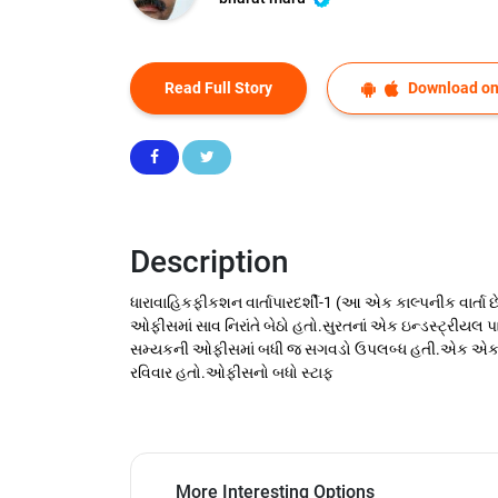
Read Full Story
Download on
Description
ધારાવાહિકફીકશન વાર્તાપારદર્શી-1 (આ એક કાલ્પનીક વાર્તા
ઓફીસમાં સાવ નિરાંતે બેઠો હતો.સુરતનાં એક ઇન્ડસ્ટ્રીય
સમ્યકની ઓફીસમાં બધી જ સગવડો ઉપલબ્ધ હતી.એક એકાઉન્
રવિવાર હતો.ઓફીસનો બધો સ્ટાફ
More Interesting Options