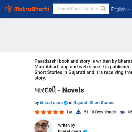
English
Paardarshi book and story is written by bharat
Matrubharti app and web since it is published f
Short Stories in Gujarati and it is receiving f
story.
પારદર્શી -
Novels
by
bharat maru
in
Gujarati Short Stories
1m
51.1k
Downloads
96
Writen by
bharat maru