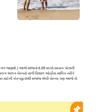
 આગળ જણાશે.) આજે સાંજનાં 6.00 વાગ્યે સમ્યક પોતાની
ાંચ અલગ અલગ ચેમ્બરો વાળી વિશાળ ઓફીસ.માલિક તરીકે
 માટેની કોમ્પ્યુટરોથી સજજ એવી ચેમ્બર.પણ આજે તો