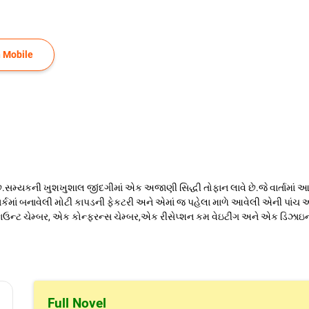
 Mobile
 છે.સમ્યકની ખુશખુશાલ જીંદગીમાં એક અજાણી સિદ્ધી તોફાન લાવે છે.જે વાર્તામાં
લ પાર્કમાં બનાવેલી મોટી કાપડની ફેકટરી અને એમાં જ પહેલા માળે આવેલી એની પ
ટ ચેમ્બર, એક કોન્ફરન્સ ચેમ્બર,એક રીસેપ્શન કમ વેઇટીંગ અને એક ડિઝાઇનર
Full Novel