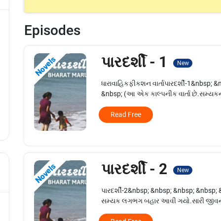
Episodes
પારદર્શી - 1
Novels
New
ધારાવાહિકફીકશન વાર્તાપારદર્શી-1&nbsp; 
&nbsp; (આ એક કાલ્પનીક વાર્તા છે.સમ્યકન
Read Free
પારદર્શી - 2
Novels
New
પારદર્શી-2&nbsp; &nbsp; &nbsp; &nbsp;
સમ્યક લગભગ બહાર આવી ગયો.સારી જીવન