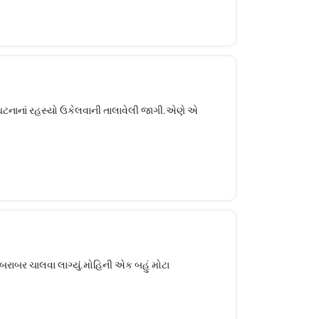
ી ઘટનાનાં રહસ્યો ઉકેલવાની તાલાવેલી જાગી.એણે એ
બરાબર ચાલવા લાગ્યું.મોહિની એક બહું મોટા