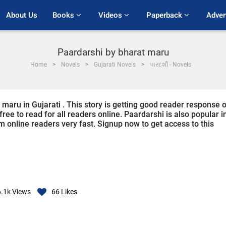
About Us
Books 
Videos 
Paperback 
Adver
Paardarshi by bharat maru
Home
Novels
Gujarati Novels
પારદર્શી - Novels
 maru in Gujarati . This story is getting good reader response 
ree to read for all readers online. Paardarshi is also popular i
rom online readers very fast. Signup now to get access to this
.1k
Views
66
Likes