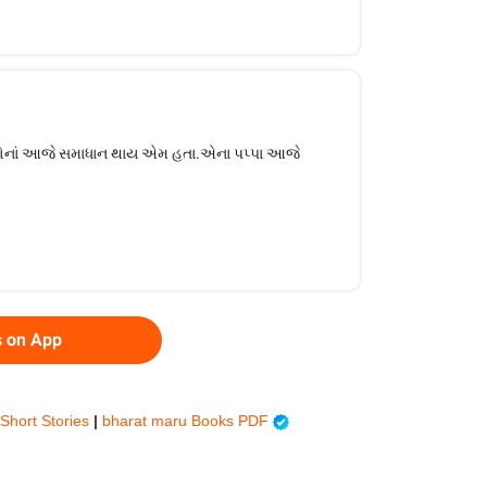
સવાલોનાં આજે સમાધાન થાય એમ હતા.એના પપ્પા આજે
s on App
 Short Stories
|
bharat maru Books PDF