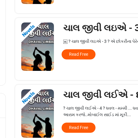
ચાલ જીવી લઇએ - 
Novels
￼ ? ચાલ જીવી લઇએ - 3 ? એ છોકરીના પેરેન્ટ
Read Free
ચાલ જીવી લઈએ -
Novels
? ચાલ જીવી લઈએ - 4 ? ધવલ - મમ્મી ... ધવલન
આરામ કરજે..મોબાઈલ સાઈડ માં મૂકી...
Read Free