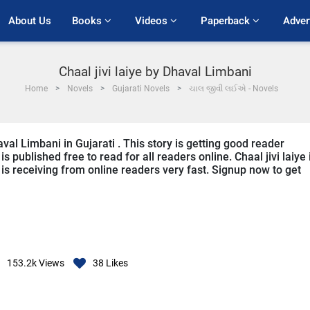
About Us
Books 
Videos 
Paperback 
Adver
Chaal jivi laiye by Dhaval Limbani
Home
Novels
Gujarati Novels
ચાલ જીવી લઈએ - Novels
aval Limbani in Gujarati . This story is getting good reader
 published free to read for all readers online. Chaal jivi laiye 
t is receiving from online readers very fast. Signup now to get
153.2k
Views
38
Likes