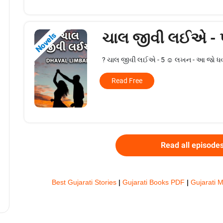
ચાલ જીવી લઈએ -
Novels
? ચાલ જીવી લઈએ - 5 ☺️ લખન - આ જો ધવલીન
Read Free
Read all episode
Best Gujarati Stories
|
Gujarati Books PDF
|
Gujarati M