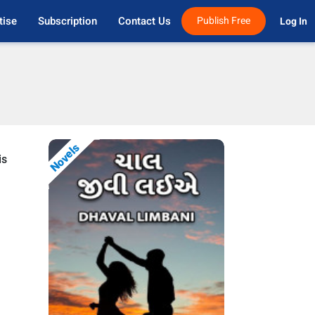
tise
Subscription
Contact Us
Publish Free
Log In 
Novels
is