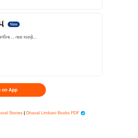
 ૫
New
ા ... તારા કારણે...
s on App
oral Stories
|
Dhaval Limbani Books PDF