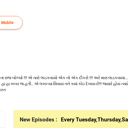
 Mobile
રાજ બોલ્યો !!! એ તારો લાડકવાયો એક નો એક દીકરો !!! અરે મારા લાડકવાયા...ક્યાં
. હા હા ખબર જ હતી.. એ લખન્યા સિવાય તને ક્યાં કોઇ દેખાય છે!! જ્યારે હોય ત્યાર
ોસ્ત
New Episodes :
Every Tuesday,Thursday,Sa