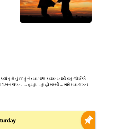
 હતો તું ?? હું ને તારા પાપા ક્યારના તારી રાહ જોઈએ
ે લખન લખન .... હા હા... હા હો મમ્મી ... મારે મારા લખન
turday