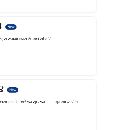
3
New
્સ રૂમમાં જાય છે. ગર્લ ની તબિ...
 ૪
New
ા મમ્મી - અરે જા સુઈ જા........ ગુડ નાઈટ બેટા..