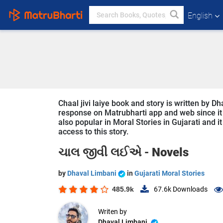
English
Chaal jivi laiye book and story is written by Dh
response on Matrubharti app and web since it is
also popular in Moral Stories in Gujarati and i
access to this story.
ચાલ જીવી લઈએ -
Novels
by
Dhaval Limbani
in
Gujarati Moral Stories
485.9k
67.6k
Downloads
Writen by
Dhaval Limbani