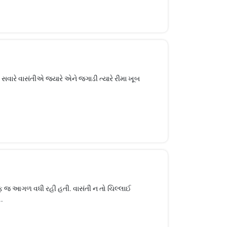
સવારે વાસંતીએ જ્યારે એને જગાડી ત્યારે રીમા ખૂબ
તરફ જ આગળ વધી રહી હતી. વાસંતી ન તો ચિલ્લાઈ
..