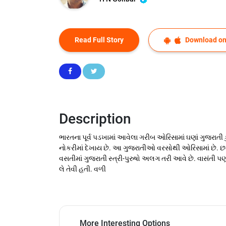
Read Full Story
Download on
Description
ભારતના પૂર્વ પડખામાં આવેલા ગરીબ ઓરિસામાં ઘણાં ગુજરાતી ક
નોકરીમાં દેખાય છે. આ ગુજરાતીઓ વરસોથી ઓરિસામાં છે. છ
વસતીમાં ગુજરાતી સ્ત્રી-પુરુષો અલગ તરી આવે છે. વાસંતી
લે તેવી હતી. વળી
More Interesting Options