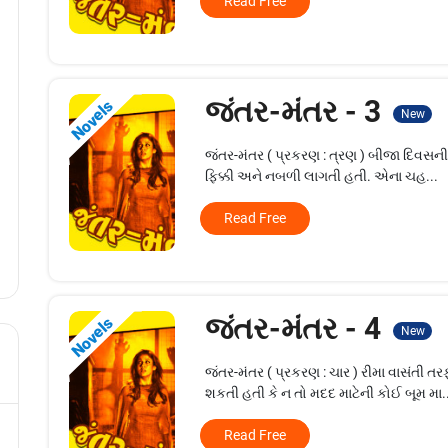
Read Free
જંતર-મંતર - 3
Novels
New
જંતર-મંતર ( પ્રકરણ : ત્રણ ) બીજા દિવસની 
ફિક્કી અને નબળી લાગતી હતી. એના ચહ...
Read Free
જંતર-મંતર - 4
Novels
New
જંતર-મંતર ( પ્રકરણ : ચાર ) રીમા વાસંતી 
શકતી હતી કે ન તો મદદ માટેની કોઈ બૂમ મા.
Read Free