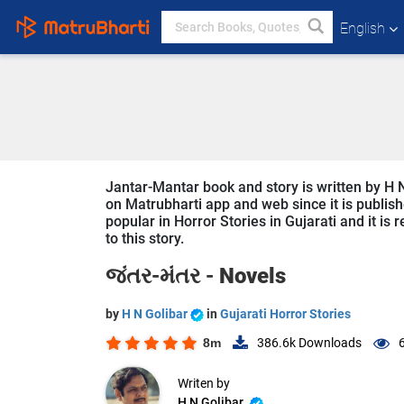
English
Jantar-Mantar book and story is written by H N
on Matrubharti app and web since it is publishe
popular in Horror Stories in Gujarati and it is
to this story.
જંતર-મંતર -
Novels
by
H N Golibar
in
Gujarati Horror Stories
8m
386.6k
Downloads
Writen by
H N Golibar