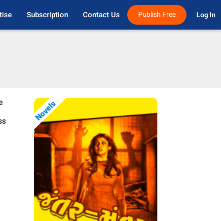
tise
Subscription
Contact Us
Publish Free
Log In 
e
Novels
ss