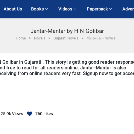
About Us
Books 
Videos 
Paperback 
Adver
Jantar-Mantar by H N Golibar
Home
Novels
Gujarati Novels
જંતર-મંતર - Novels
 Golibar in Gujarati . This story is getting good reader respons
d free to read for all readers online. Jantar-Mantar is also
 receiving from online readers very fast. Signup now to get acce
625.9k
Views
760
Likes