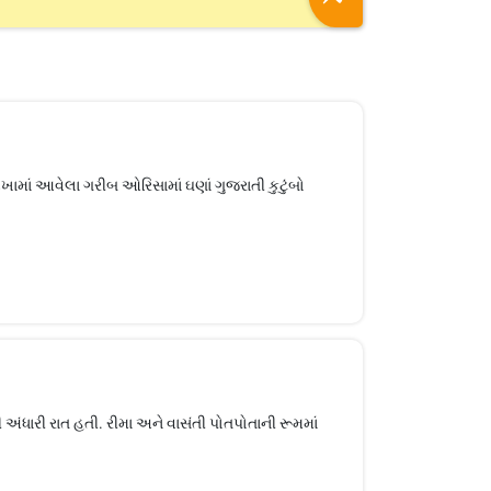
ડખામાં આવેલા ગરીબ ઓરિસામાં ઘણાં ગુજરાતી કુટુંબો
ી અંધારી રાત હતી. રીમા અને વાસંતી પોતપોતાની રૂમમાં