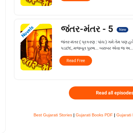
જંતર-મંતર - 5
Novels
New
જંતર-મંતર ( પ્રકરણ : પાંચ ) ગમે તેમ પણ
પડછંદ, મજબૂત પુરુષ... બરાબર એવા જ અ..
Read Free
Read all episode
Best Gujarati Stories
|
Gujarati Books PDF
|
Gujarati