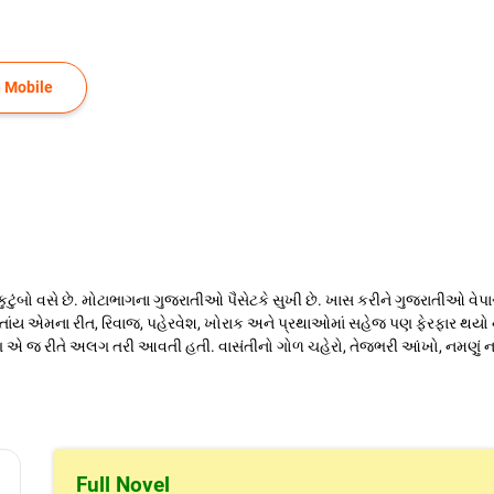
 Mobile
ુટુંબો વસે છે. મોટાભાગના ગુજરાતીઓ પૈસેટકે સુખી છે. ખાસ કરીને ગુજરાતીઓ વેપાર
તાંય એમના રીત, રિવાજ, પહેરવેશ, ખોરાક અને પ્રથાઓમાં સહેજ પણ ફેરફાર થયો 
 પણ એ જ રીતે અલગ તરી આવતી હતી. વાસંતીનો ગોળ ચહેરો, તેજભરી આંખો, નમણું ના
Full Novel