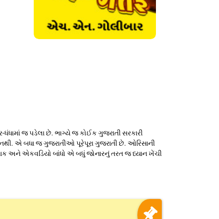
-ધંધામાં જ પડેલા છે. ભાગ્યે જ કોઈક ગુજરાતી સરકારી
નથી. એ બધા જ ગુજરાતીઓ પૂરેપૂરા ગુજરાતી છે. ઓરિસાની
ક અને એકવડિયો બાંધો એ બધું જોનારનું તરત જ ધ્યાન ખેંચી