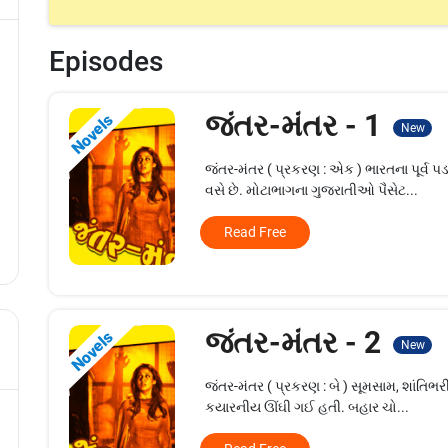
Episodes
જંતર-મંતર - 1
Novels
New
જંતર-મંતર ( પ્રકરણ : એક ) ભારતના પૂર્વ પ
વસે છે. મોટાભાગના ગુજરાતીઓ પૈસેટ...
Read Free
જંતર-મંતર - 2
Novels
New
જંતર-મંતર ( પ્રકરણ : બે ) સૂમસામ, શાંતિભર
કયારનીય ઊંઘી ગઈ હતી. બહાર ચો...