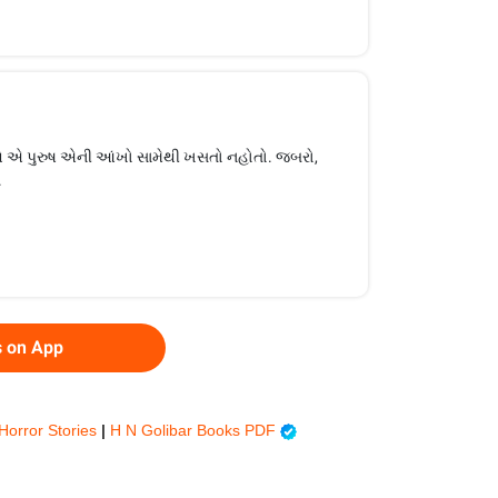
 હવે એ પુરુષ એની આંખો સામેથી ખસતો નહોતો. જબરો,
.
s on App
 Horror Stories
|
H N Golibar Books PDF