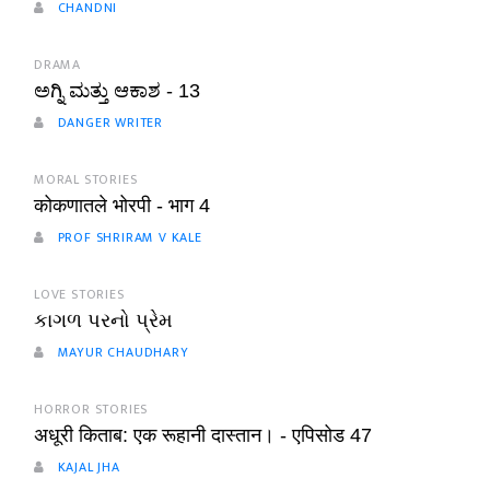
CHANDNI
DRAMA
ಅಗ್ನಿ ಮತ್ತು ಆಕಾಶ - 13
DANGER WRITER
MORAL STORIES
कोकणातले भोरपी - भाग 4
PROF SHRIRAM V KALE
LOVE STORIES
કાગળ પરનો પ્રેમ
MAYUR CHAUDHARY
HORROR STORIES
अधूरी किताब: एक रूहानी दास्तान। - एपिसोड 47
KAJAL JHA