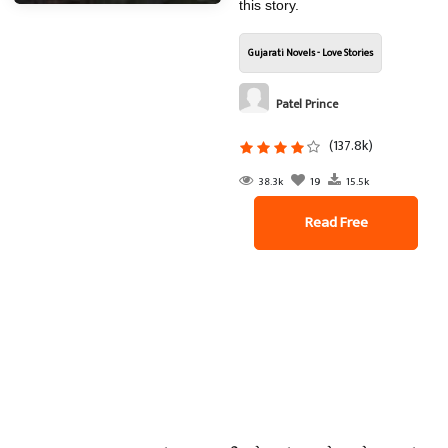
this story.
Gujarati Novels - Love Stories
Patel Prince
(137.8k)
38.3k
19
15.5k
Read Free