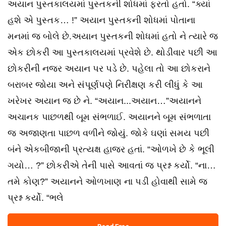
અયાન પુસ્તકાલયમાં પુસ્તકની શોધમાં ફરતો હતો. “ક્યાં
હશે એ પુસ્તક… !” અયાન પુસ્તકની શોધમાં પોતાના
મનમાં જ બોલે છે.અયાન પુસ્તકની શોધમાં હતો ને ત્યારે જ
એક છોકરી આ પુસ્તકાલયમાં પ્રવેશે છે. થોડીવાર પછી આ
છોકરીની નજર અયાન પર પડે છે. પહેલા તો આ છોકરાને
બરાબર જોયા અને સંપૂર્ણપણે નિરીક્ષણ કરી લીધું કે આ
ખરેખર અયાન જ છે ને. “અયાન...અયાન…”અયાનને
અચાનક પાછળથી બૂમ સંભળાઈ. અયાનને બૂમ સંભળાતા
જ અજાણતા પાછળ વળીને જોયું. જોકે ઘણાં સમય પછી
બંને એકબીજાની પ્રત્યક્ષ હાજર હતાં. “ઓળખે છે કે ભૂલી
ગયો… ?” છોકરીએ તેની પાસે આવતાં જ પ્રશ્ન કર્યો. “ના…
તમે કોણ?” અયાનને ઓળખાણ ના પડી હોવાથી સામે જ
પ્રશ્ન કર્યો. “ભલે