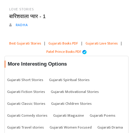
LOVE STORIES
बारिशवाला प्यार - 1
RADHA
Best Gujarati Stories
|
Gujarati Books PDF
|
Gujarati Love Stories
|
Patel Prince Books PDF
More Interesting Options
Gujarati Short Stories
Gujarati Spiritual Stories
Gujarati Fiction Stories
Gujarati Motivational Stories
Gujarati Classic Stories
Gujarati Children Stories
Gujarati Comedy stories
Gujarati Magazine
Gujarati Poems
Gujarati Travel stories
Gujarati Women Focused
Gujarati Drama