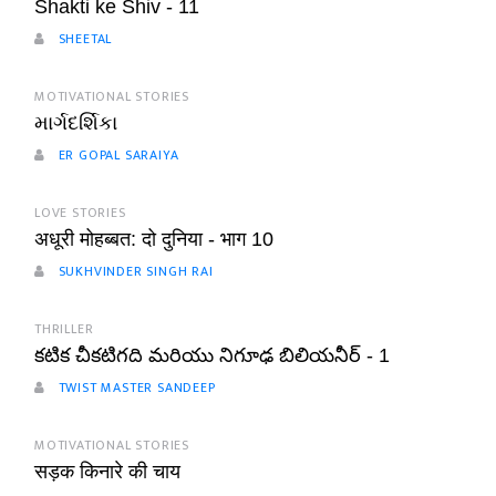
Shakti ke Shiv - 11
SHEETAL
MOTIVATIONAL STORIES
માર્ગદર્શિકા
ER GOPAL SARAIYA
LOVE STORIES
अधूरी मोहब्बत: दो दुनिया - भाग 10
SUKHVINDER SINGH RAI
THRILLER
కటిక చీకటిగది మరియు నిగూఢ బిలియనీర్ - 1
TWIST MASTER SANDEEP
MOTIVATIONAL STORIES
सड़क किनारे की चाय