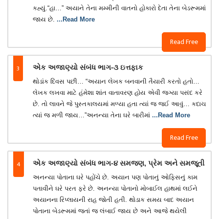
કહ્યું.“હા…” અયાને તેના મમ્મીની વાતનો હોકારો દેતા તેના બેડરૂમમાં
જાય છે.
...Read More
Read Free
3
એક અજાણ્યો સંબંધ ભાગ-૩ ઇત્તફાક
થોડાંક દિવસ પછી… “અયાન લેખક બનવાની તૈયારી કરતો હતો…
લેખક લખવા માટે હંમેશા શાંત વાતાવરણ હોય એવી જગ્યા પસંદ કરે
છે. તો લાવને જે પુસ્તકાલયમાં મળ્યા હતા ત્યાં જ જઈ આવું… કદાચ
ત્યાં જ મળી જાય…”અનન્યા તેના ઘરે બારીમાં
...Read More
Read Free
4
એક અજાણ્યો સંબંધ ભાગ-૪ સમજણ, પ્રેમ અને સમજૂતી
અનન્યા પોતાના ઘરે પહોંચે છે. અયાન પણ પોતાનું ઓફિસનું કામ
પતાવીને ઘરે પરત ફરે છે. અનન્યા પોતાનો મોબાઈલ હાથમાં લઈને
અયાનના રિપ્લાયની રાહ જોતી હતી. થોડાક સમય બાદ અયાન
પોતાના બેડરૂમમાં જતાં જ લંબાઈ જાય છે અને આજે થયેલી