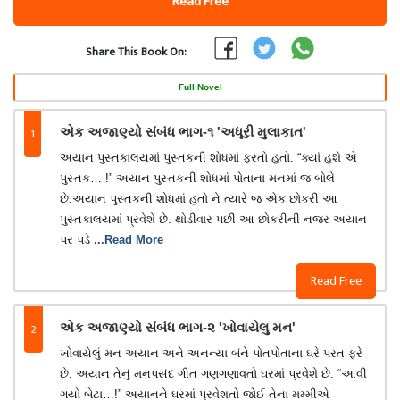
Read Free
Share This Book On:
Full Novel
1
એક અજાણ્યો સંબંધ ભાગ-૧ 'અધૂરી મુલાકાત'
અયાન પુસ્તકાલયમાં પુસ્તકની શોધમાં ફરતો હતો. “ક્યાં હશે એ
પુસ્તક… !” અયાન પુસ્તકની શોધમાં પોતાના મનમાં જ બોલે
છે.અયાન પુસ્તકની શોધમાં હતો ને ત્યારે જ એક છોકરી આ
પુસ્તકાલયમાં પ્રવેશે છે. થોડીવાર પછી આ છોકરીની નજર અયાન
પર પડે
...Read More
Read Free
2
એક અજાણ્યો સંબંધ ભાગ-૨ 'ખોવાયેલુ મન'
ખોવાયેલું મન અયાન અને અનન્યા બંને પોતપોતાના ઘરે પરત ફરે
છે. અયાન તેનું મનપસંદ ગીત ગણગણાવતો ઘરમાં પ્રવેશે છે. “આવી
ગયો બેટા…!” અયાનને ઘરમાં પ્રવેશતો જોઈ તેના મમ્મીએ