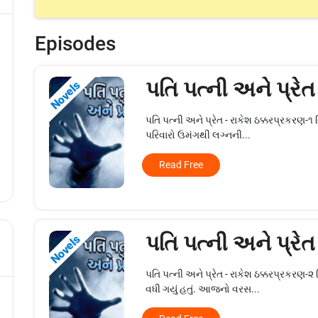
Episodes
પતિ પત્ની અને પ્રેત
Novels
પતિ પત્ની અને પ્રેત - રાકેશ ઠક્કરપ્રકરણ-૧ 
પરિવારો ઉમંગથી લગ્નની...
Read Free
પતિ પત્ની અને પ્રેત
Novels
પતિ પત્ની અને પ્રેત - રાકેશ ઠક્કરપ્રકરણ-૨ 
વધી ગયું હતું. આજનો વરસ...