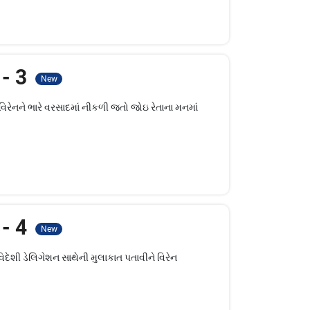
 - 3
New
 વિરેનને ભારે વરસાદમાં નીકળી જતો જોઇ રેતાના મનમાં
 - 4
New
વિદેશી ડેલિગેશન સાથેની મુલાકાત પતાવીને વિરેન