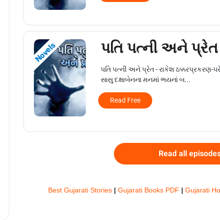
પતિ પત્ની અને પ્રેત
Novels
પતિ પત્ની અને પ્રેત - રાકેશ ઠક્કરપ્રકરણ-૫
સાસુ દક્ષાબેનના મનમાં ભયનાં બ...
Read Free
Read all episode
Best Gujarati Stories
|
Gujarati Books PDF
|
Gujarati Ho