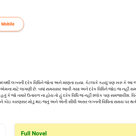
 Mobile
ઉમંગથી લગ્નની દરેક વિધિને જોતા અને માણતા રહ્યા. કેટલાકે કહ્યું પણ ખરું કે આ 
 કોઇને એમના માટે લાગણી છે. બધાં સમયસર આવી ગયા અને દરેક વિધિને જોઇ જ નહીં
હ્યું હતું કે જો તમારે ઉતાવળ ના હોય તો હું દરેક વિધિ જ નહીં શ્લોક પણ સમજાવીશ.
ોઇને કોઇ કારણસર મોડું થઇ જતું અને એની સીધી અસર લગ્નની વિધિના સમય પર થત
Full Novel