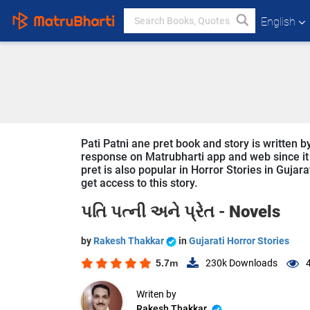
English
Pati Patni ane pret book and story is written b
response on Matrubharti app and web since it i
pret is also popular in Horror Stories in Gujara
get access to this story.
પતિ પત્ની અને પ્રેત -
Novels
by
Rakesh Thakkar
in
Gujarati Horror Stories
5.7m
230k
Downloads
Writen by
Rakesh Thakkar