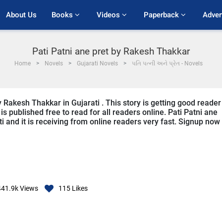
About Us
Books 
Videos 
Paperback 
Adver
Pati Patni ane pret by Rakesh Thakkar
Home
Novels
Gujarati Novels
પતિ પત્ની અને પ્રેત - Novels
y Rakesh Thakkar in Gujarati . This story is getting good reader
s published free to read for all readers online. Pati Patni ane
ti and it is receiving from online readers very fast. Signup now
441.9k
Views
115
Likes