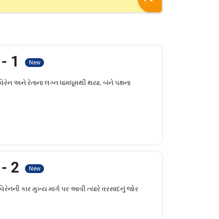
 - 1
New
વિરેન અને રેતાના લગ્ન ધામધૂમથી થયા. બંને પક્ષના
 - 2
New
વિરેનની કાર મુખ્ય માર્ગ પર આવી ત્યારે વરસાદનું જોર