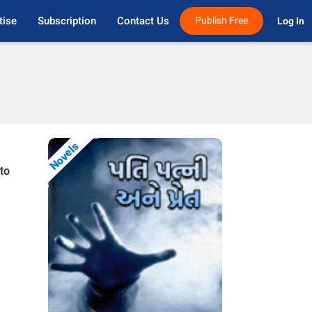
tise
Subscription
Contact Us
Publish Free
Log In 
Novels
 to