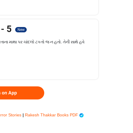
 - 5
New
રેતાના માથા પર ચાંદલો ટકતો જ ન હતો. તેની સાથે હવે
s on App
rror Stories
|
Rakesh Thakkar Books PDF