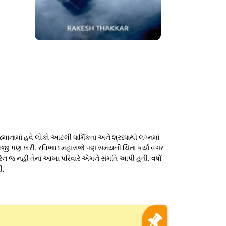
જમાનામાં હવે લોકો આટલી ધાર્મિકતા અને શ્રધ્ધાથી લગ્નમાં
 સમજી પણ ખરી. રવિભાઇ મહારાજે પણ સમયની ચિંતા કર્યા વગર
 વિરેન જ નહીં તેના આખા પરિવારે એમને સંમતિ આપી હતી. વર્ષો
ી.