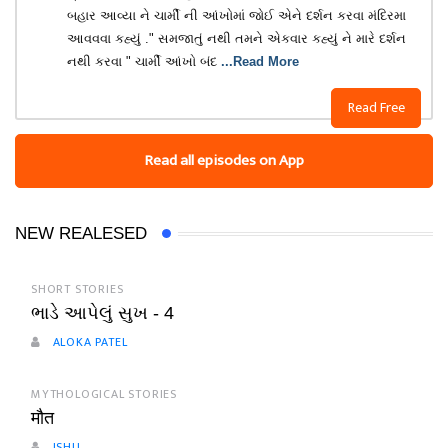
બહાર આવ્યા ને ચાર્મી ની આંખોમાં જોઈ એને દર્શન કરવા મંદિરમા
આવવવા કહ્યું ." સમજાતું નથી તમને એકવાર કહ્યું ને મારે દર્શન
નથી કરવા " ચાર્મી આંખો બંદ
...Read More
Read Free
Read all episodes on App
NEW REALESED
SHORT STORIES
ભાડે આપેલું સુખ - 4
ALOKA PATEL
MYTHOLOGICAL STORIES
मौत
ISHU