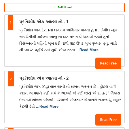
Full Novel
1
પ્રતિશોધ એક આત્મા નો - 1
પ્રતિશોધ ભાગ 1રાતના લગભગ અગિયાર વાગ્યા હતા . રોમીલ ખૂબ
સાવચેતીથી માઉન્ટ આબુ ના ઘાટ પર ગાડી ચલાવી રહ્યો હતો .
ડિસેમ્બરનો મહિનો ખૂબ ઠંડી વાળો ઘાટ ઉપર ખુબ ધુમ્મસ હતું. ગાડી
ની લાઈટ પહોંચે ત્યાં સુધી નોજ રસ્તો
...Read More
Read Free
2
પ્રતિશોધ એક આત્મા નો - 2
પ્રતિશોધ ભાગ ૨"હા યાર ચાની તો સખત જરૂરત છે . હોટલ વાળો
કદાચ આપણને કહી શકે કે આપણે જે કંઈ જોયું એ શું હતું " વિકાસ
દરવાજો ખોલતા બોલ્યો . દરવાજો ખોલતાજ વિકાસને સમજાયુ બહાર
કેટલી ઠંડી
...Read More
Read Free