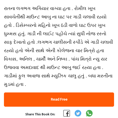
રાતના લગભગ અગિયાર વાગ્યા હતા . રોમીલ ખૂબ
સાવચેતીથી માઉન્ટ આબુ ના ઘાટ પર ગાડી ચલાવી રહ્યો
હતો . ડિસેમ્બરનો મહિનો ખૂબ ઠંડી વાળો ઘાટ ઉપર ખુબ
ધુમ્મસ હતું. ગાડી ની લાઈટ પહોંચે ત્યાં સુધી નોજ રસ્તો
સાફ દેખાતો હતો .લગભગ ચાલીસની સ્પીડે એ ગાડી ચલાવી
રહ્યો હતો એની સાથે એની કોલેજના ચાર મિત્રો હતા
વિકાસ, અનિલ , ચાર્મી અને નિષ્કા . પાંચ મિત્રો ન્યુ યર
ઉજવવા અમદાવાદ થી માઉન્ટ આબુ જઈ રહ્યા હતા .
ગાડીમાં ફુલ અવાજ સાથે મ્યુઝિક ચાલુ હતું . બધા મસ્તીના
મુડમાં હતા .
Read Free
Share This Book On: