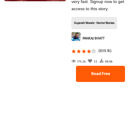
very fast. Signup now to get
access to this story.
Gujarati Novels - Horror Stories
PANKAJ BHATT
(839.1k)
175.2k
33
86.6k
Read Free