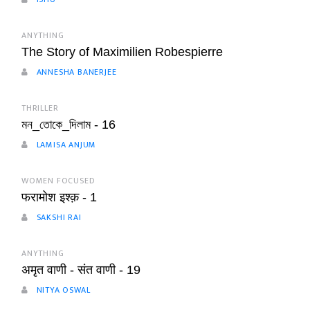
ANYTHING
The Story of Maximilien Robespierre
ANNESHA BANERJEE
THRILLER
মন_তোকে_দিলাম - 16
LAMISA ANJUM
WOMEN FOCUSED
फरामोश इश्क़ - 1
SAKSHI RAI
ANYTHING
अमृत वाणी - संत वाणी - 19
NITYA OSWAL