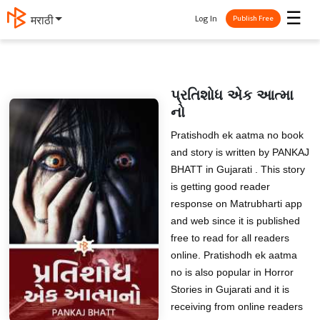
☰
Log In
मराठी
Publish Free
પ્રતિશોધ એક આત્મા
નો
Pratishodh ek aatma no book
and story is written by PANKAJ
BHATT in Gujarati . This story
is getting good reader
response on Matrubharti app
and web since it is published
free to read for all readers
online. Pratishodh ek aatma
no is also popular in Horror
Stories in Gujarati and it is
receiving from online readers