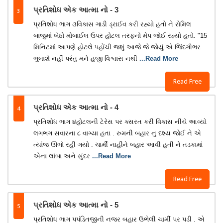
3
પ્રતિશોધ એક આત્મા નો - 3
પ્રતિશોધ ભાગ ૩વિકાસ ગાડી ડ્રાઈવ કરી રહ્યો હતો ને રોમિલ
બાજુમાં બેઠો મોબાઈલ ઉપર હોટલ તરફનો મેપ જોઈ રહ્યો હતો. "15
મિનિટમાં આપણે હોટલે પહોંચી જશું આજે જે જોયું એ જિંદગીભર
ભુલાશે નહીં પરંતુ મને હજી વિશ્વાસ નથી
...Read More
Read Free
4
પ્રતિશોધ એક આત્મા નો - 4
પ્રતિશોધ ભાગ ૪હોટલની ટેરેસ પર ક્સરત કરી વિકાસ નીચે આવ્યો
લગભગ સવારના ૮ વાગ્યા હતા . રુમની બહાર નુ દશ્ય જોઈ ને એ
ત્યાંજ ઊભો રહી ગયો . ચાર્મી નાહીને બહાર આવી હતી ને તડકામાં
એના લાંબા અને સુંદર
...Read More
Read Free
5
પ્રતિશોધ એક આત્મા નો - 5
પ્રતિશોધ ભાગ પપંડિતજીની નજર બહાર ઉભેલી ચાર્મી પર પડી . એ