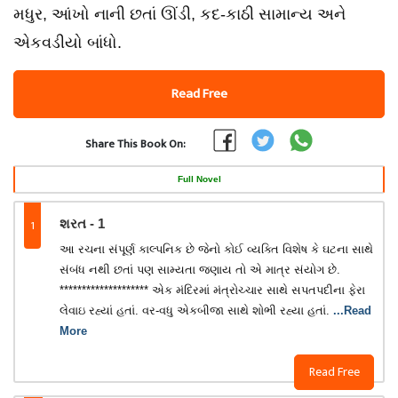
મધુર, આંખો નાની છતાં ઊંડી, કદ-કાઠી સામાન્ય અને
એકવડીયો બાંધો.
Read Free
Share This Book On:
Full Novel
1
શરત - 1
આ રચના સંપૂર્ણ કાલ્પનિક છે જેનો કોઈ વ્યક્તિ વિશેષ કે ઘટના સાથે
સંબંધ નથી છતાં પણ સામ્યતા જણાય તો એ માત્ર સંયોગ છે.
******************** એક મંદિરમાં મંત્રોચ્ચાર સાથે સપતપદીના ફેરા
લેવાઇ રહ્યાં હતાં. વર-વધુ એકબીજા સાથે શોભી રહ્યા હતાં.
...Read
More
Read Free