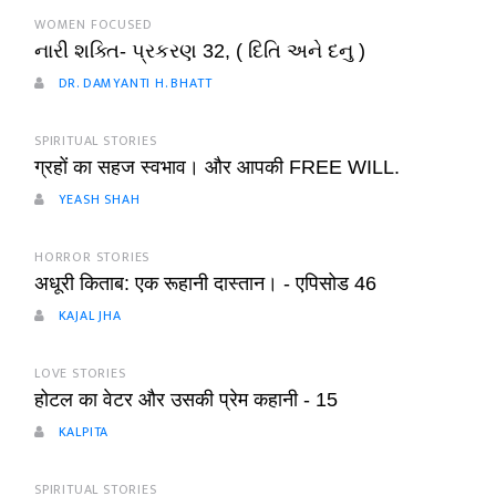
WOMEN FOCUSED
નારી શક્તિ- પ્રકરણ 32, ( દિતિ અને દનુ )
DR. DAMYANTI H. BHATT
SPIRITUAL STORIES
ग्रहों का सहज स्वभाव। और आपकी FREE WILL.
YEASH SHAH
HORROR STORIES
अधूरी किताब: एक रूहानी दास्तान। - एपिसोड 46
KAJAL JHA
LOVE STORIES
होटल का वेटर और उसकी प्रेम कहानी - 15
KALPITA
SPIRITUAL STORIES