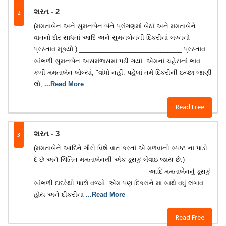
2
શરત - 2
(મમતાબેન અને સુમનબેન બંને પ્રાંગણમાં બેઠાં અને મમતાબેને
વાતનો દોર સાધતાં આદિ અને સુમનબેનની દિકરીનાં લગ્નનો
પ્રસ્તાવ મૂક્યો.) _____________________________ પ્રસ્તાવ
સાંભળી સુમનબેન અસમંજસમાં પડી ગયાં. એમનાં ચહેરાનાં ભાવ
કળી મમતાબેન બોલ્યાં, "વાંધો નહીં. પહેલાં તમે દિકરીની ઇચ્છા જાણી
લો,
...Read More
Read Free
3
શરત - 3
(મમતાબેને આદિને ગૌરી વિશે વાત કરતાં એ મળવાની સ્પષ્ટ ના પાડી
દે છે અને ચિંતિત મમતાબેનથી એક ડૂસકું લેવાઇ જાય છે.)
________________________________ આદિ મમતાબેનનું ડૂસકું
સાંભળી દાદરેથી પાછો વળ્યો. એમ પણ દિકરાને મા સાથે વધું લગાવ
હોય અને દીકરીના
...Read More
Read Free