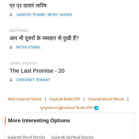
प्र प्र दातारं तारिष
GANESH TEWARI 'NESH' (NASH)
ANYTHING
आप भी दूसरों के व्यवहार से दुखी हैं?
NITYA OSWAL
CRIME STORIES
The Last Promise - 20
CHIRANJIT TEWARY
Best Gujarati Stories
|
Gujarati Books PDF
|
Gujarati Moral Stories
|
મૃગતૃષ્ણા mrigtrushna" Books PDF
More Interesting Options
Gujarati Short Stories
Gujarati Spiritual Stories