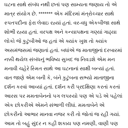
ઘટના સાથે સંબંધ નથી છતાં પણ સામ્યતા જણાય તો એ
માત્ર સંયોગ છે. ******* એક મંદિરમાં મંત્રોચ્ચાર સાથે
સ્પતપદીના ફેરા લેવાઇ રહ્યાં હતાં. વર-વધુ એકબીજા સાથે
શોભી રહ્યા હતાં. વરપક્ષ અને કન્યાપક્ષના ગણ્યાં ગાઢ્યા
લોકો જે કુટુંબીઓ જ હતાં એ ક્યાંક ખુશ તો ક્યાંક
અસમંજસમાં જણાતાં હતાં. બધાંએ જ માતાજીનાં દરબારમાં
નક્કી થયેલ સંબંધનું ભવિષ્ય સુખદ જ નિવડશે એમ મન
મનાવી ચહેરે સ્મિત સાથે આ ઘટનાનાં સાક્ષી બન્યાં હતાં.
વાત જાણે એમ બની કે, બંને કુટુંબના સભ્યો માતાજીના
દર્શન કરવાં આવ્યાં હતાં. દર્શન કરી પ્રદક્ષિણા કરતાં કરતાં
આરસ પર મમતાબેનનો પગ લપસ્યો પણ એ પડે એ પહેલાં
એક છોકરીએ એમને સંભાળી લીધાં. મમતાબેને એ
છોકરીનો આભાર માનવા નજર કરી તો જોતાં જ રહી ગયાં.
આમ તો બહું સુંદર ન કહી શકાય પણ નમણી, વાણી પણ