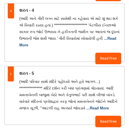
4
શરત - 4
(આદિ અને ગૌરી લગ્ન માટે સામેથી ના કહેવાય એ માટે શું થઇ શકે
એ વિચારી રહ્યા હતાં.) *********************** 'કેટલીય ઈચ્છાઓ
સાકાર રુપ જોઈ ઉભરાય ને હકીકતની જમીન પર આવતાં જ દૂધનાં
ઉભરાની જેમ શમી જાય.' ગૌરી વિચારોમાં ખોવાયેલી હતી
...Read
More
Read Free
5
શરત - 5
(આદિ પરિવાર સાથે મંદિરે પહોંચ્યો અને હવે આગળ...)
**************** મંદિરે દર્શન કરી બધાં પ્રાંગણમાં ગોઠવાયાં. આદિ
મમતાબેનની બાજુમાં બેઠો અને કેતુલભાઈ પરી સાથે બીજાં બાંકડે.
વારેવારે મંદિરનાં પ્રવેશદ્વાર તરફ જોતાં મમતાબેનને જોઈને આદિને
મજાક સૂઝી, "આટલી રાહ અત્યારે જોવડાવે
...Read More
Read Free