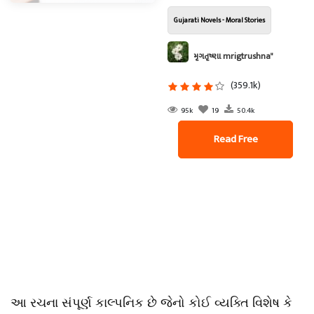
Gujarati Novels - Moral Stories
મૃગતૃષ્ણા mrigtrushna"
(359.1k)
95k
19
50.4k
Read Free
આ રચના સંપૂર્ણ કાલ્પનિક છે જેનો કોઈ વ્યક્તિ વિશેષ કે