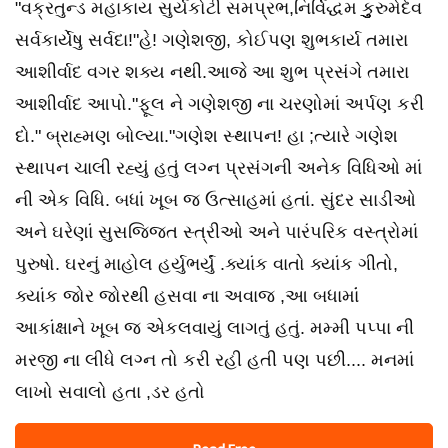
"વક્રતુન્ડ મહાકાય સુર્યકોટી સમપ્રભ,નિર્વિદ્ધમ કુુુુરુમેદેવ
સર્વકાર્યે‌ષુ‌ સર્વદા!"હે! ગણેશજી, કોઈપણ શુભકાર્ય તમારા
આશીર્વાદ વગર શક્ય નથી.આજે આ શુભ પ્રસંગે તમારા
આશીર્વાદ આપો."ફૂલ ને ગણેશજી ના ચરણોમાં અર્પણ કરી
દો." બ્રાહ્મણ બોલ્યા."ગણેશ સ્થાપન! હા ;ત્યારે ગણેશ
સ્થાપન ચાલી રહ્યું હતું લગ્ન પ્રસંગની અનેક વિધિઓ માં
ની એક વિધિ. બધાં ખૂબ જ ઉત્સાહમાં હતાં. સુંદર સાડીઓ
અને ઘરેણાં સુસજ્જિત સ્ત્રીઓ અને પારંપરિક વસ્ત્રોમાં
પુરુષો. ઘરનું માહોલ હર્યુભર્યું .ક્યાંક વાતો ક્યાંક ગીતો,
ક્યાંક જોર જોરથી હસવા ના અવાજ ,આ બધામાંં
આકાંક્ષાને ખૂબ જ એકલવાયું લાગતું હતું. મમ્મી પપ્પા ની
મરજી ના લીધે લગ્ન તો કરી રહી હતી પણ પછી.... મનમાં
લાખો સવાલો હતા ,ડર હતો