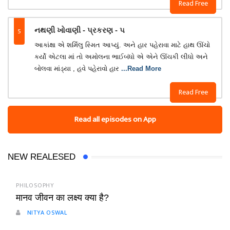
Read Free
5
નથણી ખોવાણી - પ્રકરણ - ૫
આકાંક્ષા એ શર્મિલુ સ્મિત આપ્યું. અને હાર પહેરાવા માટે હાથ ઊંચો
કર્યો એટલા માં તો અમોલના ભાઈબંધો એ એને ઊંચકી લીધો અને
બોલવા માંડ્યા , હવે પહેરાવો હાર
...Read More
Read Free
Read all episodes on App
NEW REALESED
PHILOSOPHY
मानव जीवन का लक्ष्य क्या है?
NITYA OSWAL