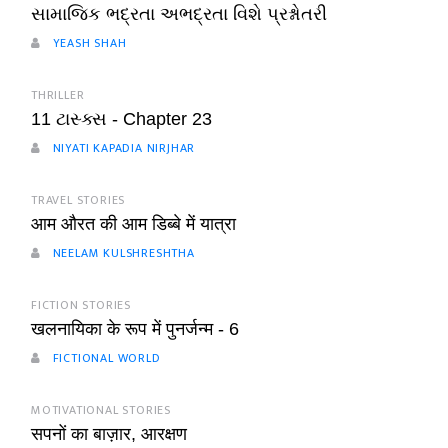
સામાજિક ભદ્રતા અભદ્રતા વિશે પ્રશ્નોતરી
YEASH SHAH
THRILLER
11 ટાસ્ક્સ - Chapter 23
NIYATI KAPADIA NIRJHAR
TRAVEL STORIES
आम औरत की आम डिब्बे में यात्रा
NEELAM KULSHRESHTHA
FICTION STORIES
खलनायिका के रूप में पुनर्जन्म - 6
FICTIONAL WORLD
MOTIVATIONAL STORIES
सपनों का बाज़ार, आरक्षण