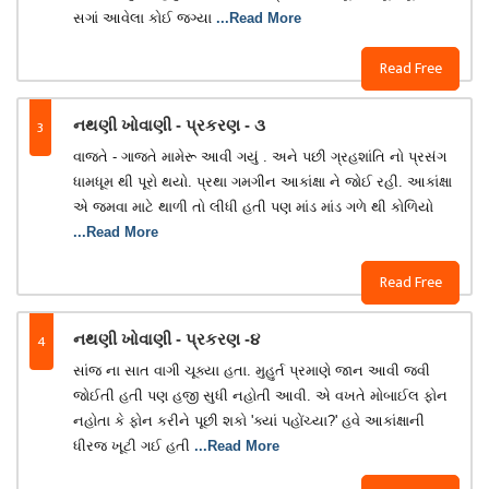
સગાં આવેલા કોઈ જગ્યા
...Read More
Read Free
3
નથણી ખોવાણી - પ્રકરણ - ૩
વાજતે - ગાજતે મામેરૂ આવી ગયું . અને પછી ગ્રહશાંતિ નો પ્રસંગ
ધામધૂમ થી પૂરો થયો. પ્રથા ગમગીન આકાંક્ષા ને જોઈ રહી. આકાંક્ષા
એ જમવા માટે થાળી તો લીધી‌ હતી પણ માંડ માંડ ગળે થી કોળિયો
...Read More
Read Free
4
નથણી ખોવાણી - પ્રકરણ -૪
સાંજ ના સાત વાગી ચૂક્યા હતા. મુહુર્ત પ્રમાણે જાન આવી જવી
જોઈતી હતી પણ હજી સુધી નહોતી આવી. એ વખતે મોબાઈલ ફોન
નહોતા કે ફોન કરીને પૂછી શકો 'ક્યાં પહોંચ્યા?' હવે આકાંક્ષાની
ધીરજ ખૂટી ગઈ હતી
...Read More