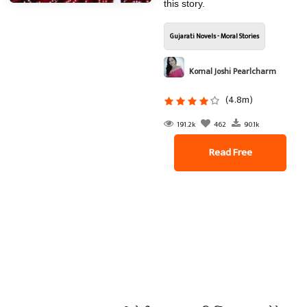
this story.
Gujarati Novels - Moral Stories
Komal Joshi Pearlcharm
(4.8m)
191.2k
462
90.1k
Read Free