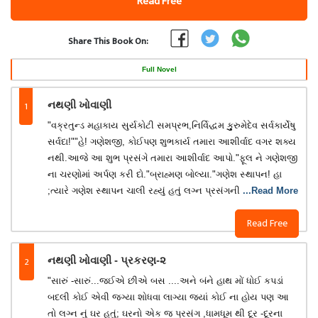
Read Free
Share This Book On:
Full Novel
1
નથણી ખોવાણી
"વક્રતુન્ડ મહાકાય સુર્યકોટી સમપ્રભ,નિર્વિદ્ધમ કુુુુરુમેદેવ સર્વકાર્યે‌ષુ‌
સર્વદા!""હે! ગણેશજી, કોઈપણ શુભકાર્ય તમારા આશીર્વાદ વગર શક્ય
નથી.આજે આ શુભ પ્રસંગે તમારા આશીર્વાદ આપો."ફૂલ ને ગણેશજી
ના ચરણોમાં અર્પણ કરી દો."બ્રાહ્મણ બોલ્યા."ગણેશ સ્થાપન! હા
;ત્યારે ગણેશ સ્થાપન ચાલી રહ્યું હતું લગ્ન પ્રસંગની
...Read More
Read Free
2
નથણી ખોવાણી - પ્રકરણ-૨
"સારું -સારું...જઈએ છીએ બસ ....અને બંને હાથ મોં ધોઈ કપડાં
બદલી કોઈ એવી જગ્યા શોધવા લાગ્યા જ્યાં કોઈ ના હોય પણ આ
તો લગ્ન નું ઘર હતું; ઘરનો એક જ પ્રસંગ ,ધામધૂમ થી દૂર -દૂરના