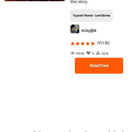
this story.
Gujarati Novels - Love Stories
Nicky@tk
(101.3k)
114.8k
9
58.7k
Read Free