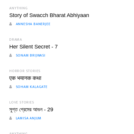
ANYTHING
Story of Swacch Bharat Abhiyaan
ANNESHA BANERJEE
DRAMA
Her Silent Secret - 7
SONAM BRIJWASI
HORROR STORIES
एक भयानक कथा
SOHAM KALAGATE
LOVE STORIES
সুপ্ত প্রেমের আগুন - 29
LAMISA ANJUM
ANYTHING