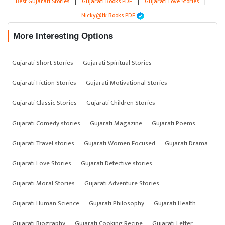
Best Gujarati Stories
|
Gujarati Books PDF
|
Gujarati Love Stories
|
Nicky@tk Books PDF
More Interesting Options
Gujarati Short Stories
Gujarati Spiritual Stories
Gujarati Fiction Stories
Gujarati Motivational Stories
Gujarati Classic Stories
Gujarati Children Stories
Gujarati Comedy stories
Gujarati Magazine
Gujarati Poems
Gujarati Travel stories
Gujarati Women Focused
Gujarati Drama
Gujarati Love Stories
Gujarati Detective stories
Gujarati Moral Stories
Gujarati Adventure Stories
Gujarati Human Science
Gujarati Philosophy
Gujarati Health
Gujarati Biography
Gujarati Cooking Recipe
Gujarati Letter