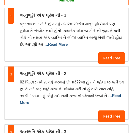
Full Novel
1
અનુભૂતિ એક પ્રેમ ની - 1
પ્રસ્તાવના : કોઈ નું મળવું ક્યારેક સંજોગ માત્ર હોઈ શકે પણ
હંમેશા તે સંજોગ નથી હોતો. કયારેક એમ જ કોઈ ની જીદ કે પછી
કોઈ ની તમન્ના એક વ્યક્તિ ને બીજા વ્યક્તિ બાજુ ખેંચી જતી હોય
છે. આપણી આ
...Read More
Read Free
2
અનુભૂતિ એક પ્રેમ ની - 2
02 પિયુષ : હવે શું નવું કરવાનું છે તારે??જો હું તને પહેલા જ કહી દવ
છું. તે કઈ પણ ખોટું કરવાની કોશિશ કરી તો હું તારો સાથ નહિ
આપી.” પરમ : હું એવું કઈ નથી કરવાનો જેનાથી ઉંજાં ને
...Read
More
Read Free
3
અનુભૂતિ એક પ્રેમ ની - 3