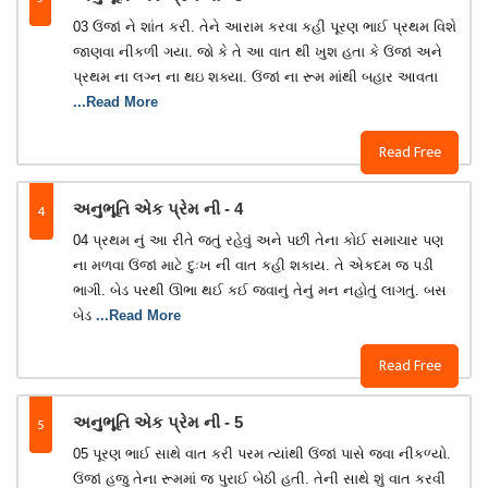
03 ઉંજાં ને શાંત કરી. તેને આરામ કરવા કહી પૂરણ ભાઈ પ્રથમ વિશે
જાણવા નીકળી ગયા. જો કે તે આ વાત થી ખુશ હતા કે ઉંજાં અને
પ્રથમ ના લગ્ન ના થઇ શક્યા. ઉંજાં ના રૂમ માંથી બહાર આવતા
...Read More
Read Free
4
અનુભૂતિ એક પ્રેમ ની - 4
04 પ્રથમ નું આ રીતે જતું રહેવું અને પછી તેના કોઈ સમાચાર પણ
ના મળવા ઉંજાં માટે દુઃખ ની વાત કહી શકાય. તે એકદમ જ પડી
ભાગી. બેડ પરથી ઊભા થઈ કઈ જવાનું તેનું મન નહોતું લાગતું. બસ
બેડ
...Read More
Read Free
5
અનુભૂતિ એક પ્રેમ ની - 5
05 પૂરણ ભાઈ સાથે વાત કરી પરમ ત્યાંથી ઉંજાં પાસે જવા નીકળ્યો.
ઉંજાં હજુ તેના રૂમમાં જ પુરાઈ બેઠી હતી. તેની સાથે શું વાત કરવી