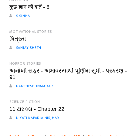
कुछ ज्ञान की बातें - 8
S SINHA
MOTIVATIONAL STORIES
મિત્રતા
SANJAY SHETH
HORROR STORIES
અનોખી સફર - અમાવસ્યાથી પૂર્ણિમા સુધી - પ્રકરણ -
91
DAKSHESH INAMDAR
SCIENCE-FICTION
11 ટાસ્ક્સ - Chapter 22
NIYATI KAPADIA NIRJHAR