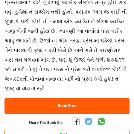
પ્રસ્તાવના : કોઈ નું મળવું ક્યારેક સંજોગ માત્ર હોઈ શકે
પણ હંમેશા તે સંજોગ નથી હોતો. કયારેક એમ જ કોઈ ની
જીદ કે પછી કોઈ ની તમન્ના એક વ્યક્તિ ને બીજા વ્યક્તિ
બાજુ ખેંચી જતી હોય છે. આપણી આ વાર્તામાં પણ કંઈક
આવું જ બને છે. ઉંજાં ના એક તરફા પ્રેમ માં પડેલો પરમ
તેને પામવાની જીદ પકડી બેસે છે અને ગમે તે કારણોસર
બસ તેને મેળવવા માંગે છે. પણ શું ઉંજાં તેને મળી શકશે??
જો મળશે તો શું તે પણ પરમ ને પ્રેમ કરી શકશે?? કોઈ ને
જબરદસ્તી પોતાના બનાવ્યા પછી નો પ્રેમ કેવો હશે! તે
જાણવા વાંચતા રહો
Read Free
Share This Book On: