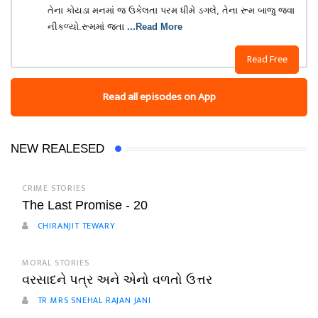
તેના કોયડા મનમાં જ ઉકેલતા પરમ ધીમે ડગલે, તેના રૂમ બાજુ જવા
નીકળ્યો.રૂમમાં જતા
...Read More
Read Free
Read all episodes on App
NEW REALESED
CRIME STORIES
The Last Promise - 20
CHIRANJIT TEWARY
MORAL STORIES
વરસાદને પત્ર અને એનો વળતો ઉત્તર
TR MRS SNEHAL RAJAN JANI