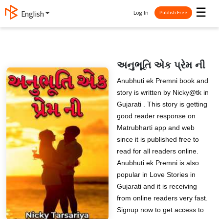
☰
Log In
ગુજરાતી
Publish Free
અનુભૂતિ એક પ્રેમ ની
Anubhuti ek Premni book and
story is written by Nicky@tk in
Gujarati . This story is getting
good reader response on
Matrubharti app and web
since it is published free to
read for all readers online.
Anubhuti ek Premni is also
popular in Love Stories in
Gujarati and it is receiving
from online readers very fast.
Signup now to get access to