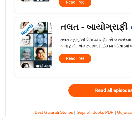
Read Free
તલત - બાયોગ્રાફી
Novels
તલત મહમૂદની પૈદાઈશ શહેર-એ-લખનઉમાં થઈ
થયો હતો. એક રૂઢીવાદી મુસ્લિમ પરિવારમાં 
Read Free
Read all episode
Best Gujarati Stories
|
Gujarati Books PDF
|
Gujarat