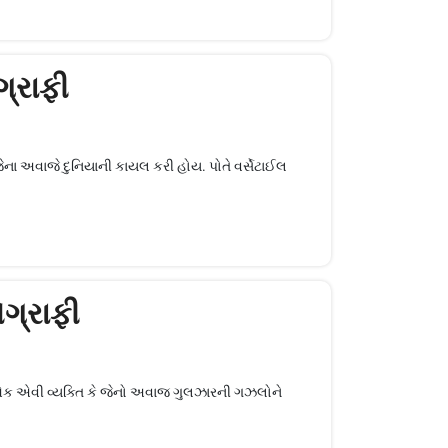
ગ્રાફી
ેના અવાજે દુનિયાની કાયલ કરી હોય. પોતે વર્સેટાઈલ
ગ્રાફી
એક એવી વ્યક્તિ કે જેનો અવાજ ગુલઝારની ગઝલોને