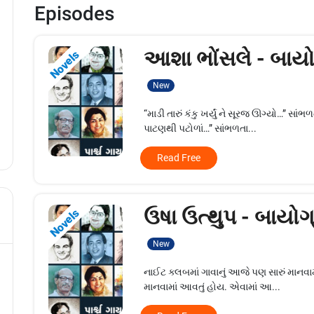
Episodes
આશા ભોંસલે - બાયો
Novels
New
“માડી તારું કંકુ ખર્યું ને સૂરજ ઊગ્યો…” સાં
પાટણથી પટોળાં…” સાંભળતા...
Read Free
ઉષા ઉત્થુપ - બાયોગ
Novels
New
નાઈટ ક્લબમાં ગાવાનું આજે પણ સારું માનવામ
માનવામાં આવતું હોય. એવામાં આ...