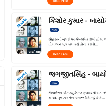
Read Free
કિશોર કુમાર - બાયો
Novels
New
શોહરતની બુલંદી પર જે વ્યક્તિ ઊભો હોય. જ
હોય અને ખૂબ કામ કર્યું હોય. કરોડો...
Read Free
જગજીતસિંહ - બાયો
Novels
New
બિકાનેરના એક મ્યુઝિકલ ફ્લાવરની વાત. 
મળ્યો. ગુલઝાર તેના અવાજ વિષે કહે છે કે,...