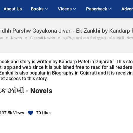
About Us
Books 
Videos 
Paperback 
Adver
idhh Parshw Gayakona Jivan - Ek Zankhi by Kandarp 
me
Novels
Gujarati Novels
પ્રસિદ્ધ પાર્શ્ચ ગાયકોનાં જીવન - એક ઝાંખી - Nov
ok and story is written by Kandarp Patel in Gujarati . This sto
 app and web since it is published free to read for all readers
nkhi is also popular in Biography in Gujarati and it is receivi
t access to this story.
 એક ઝાંખી -
Novels
137.5k
Views
70
Likes