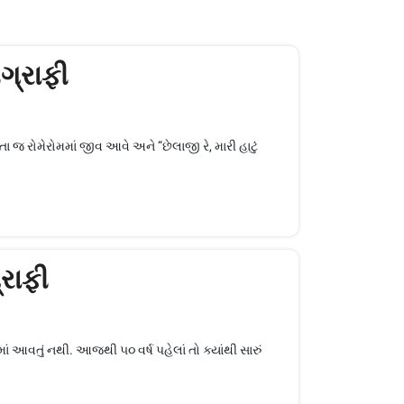
ગ્રાફી
ભળતા જ રોમેરોમમાં જીવ આવે અને “છેલાજી રે, મારી હાટું
્રાફી
ાં આવતું નથી. આજથી ૫૦ વર્ષ પહેલાં તો ક્યાંથી સારું