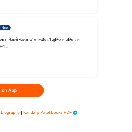
New
. તેમનો જન્મ એક રૂઢીવાદી મુસ્લિમ પરિવારમાં
જન...
s on App
i Biography
|
Kandarp Patel Books PDF