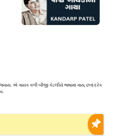
વી જવાય. એ ગાયક વળી બીજી કેટલીયે ભાષામાં ગાય, છતાં દરેક
ાવ.