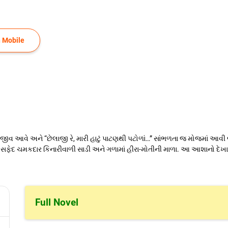
 Mobile
ોમમાં જીવ આવે અને “છેલાજી રે, મારી હાટું પાટણથી પટોળાં…” સાંભળતા જ મોજમાં આ
. સફેદ ચમકદાર કિનારીવાળી સાડી અને ગળામાં હીરા-મોતીની માળા. આ આશાનો દેખ
Full Novel