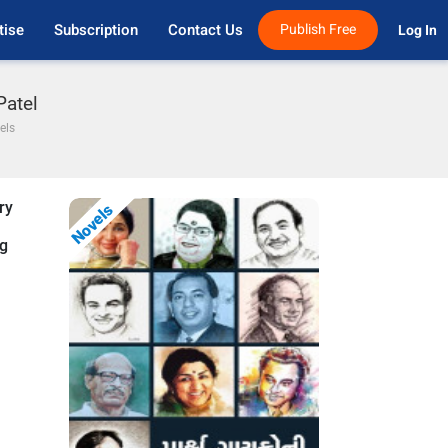
tise
Subscription
Contact Us
Publish Free
Log In 
Patel
els
ry
Novels
ng