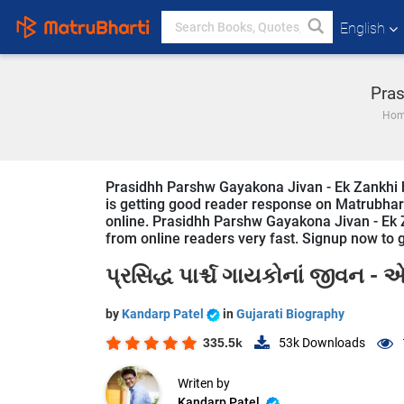
English
Pras
Ho
Prasidhh Parshw Gayakona Jivan - Ek Zankhi bo
is getting good reader response on Matrubharti
online. Prasidhh Parshw Gayakona Jivan - Ek Za
from online readers very fast. Signup now to ge
પ્રસિદ્ધ પાર્શ્ચ ગાયકોનાં જીવન -
by
Kandarp Patel
in
Gujarati Biography
335.5k
53k
Downloads
Writen by
Kandarp Patel