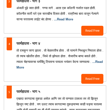
3
फार्महाउस - भाग ३
अंजली पुढे जात होती . गण्या मागे . आता एक कॉलनी नजरेत पडत होती.
कॉलनीत सारी घरे एक सारखीच दिसत होती . रात्रीच्या बारा वाजून गेल्याने
साऱ्या घरातल्या लाईट बंद होत्या .
...Read More
Read Free
4
फार्महाउस - भाग ४
तो दचकून जागा झाला . तो बेडवरतीच होता . तो घामाने निथळून निघाला होता .
तो त्याच खोलीत होता , जिथे तो झोपला होता . शेजारीच बाप्पा बसले होते .
त्याला चेहऱ्यावरचा घर्मबिंदू टिपताना पायाला भयंकर वेदना जाणवल्या .
...Read
More
Read Free
5
फार्महाउस - भाग ५
एखादा कागदाचा तुकडा असेल आणि जर तो पाण्यात टाकला तर तो झिजून
झिजून नष्ट होतो . पण उलट त्याच कागदाच्या तुकड्याच्या काही घड्या घातल्या
आणि होडी बनवली तर ती होडी पाण्यात तरंगते . त्याच कागदाच्या तुकड्याच्या