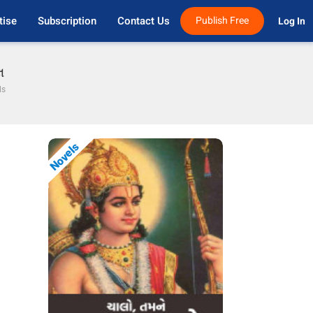
tise
Subscription
Contact Us
Publish Free
Log In 
લ
ls
Novels