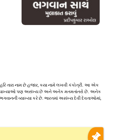
?) હરિ તારા નામ છે હજાર, કયા નામે લખવી કંકોત્રી. આ એક
્યાખ્યાઓ પણ અસંખ્ય છે અને અનેક મતમતાંતરો છે. અનેક
 ભગવાનની વ્યાખ્યા કરે છે. ભારતમાં અસંખ્ય દેવી દેવતાઓમાં,