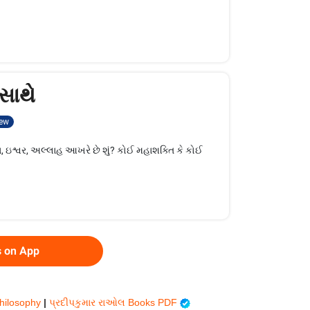
સાથે
ew
ન, ઇશ્વર, અલ્લાહ આખરે છે શું? કોઈ મહાશક્તિ કે કોઈ
s on App
Philosophy
|
પ્રદીપકુમાર રાઓલ Books PDF