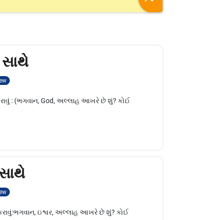
 સાથે
ew
રાવું : (ભગવાન, God, અલ્લાહ આખરે છે શું? કોઈ
સાથે
ew
કરાવું:ભગવાન, ઇશ્વર, અલ્લાહ આખરે છે શું? કોઈ