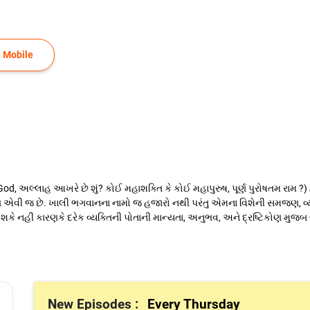
 Mobile
 God, અલ્લાહ આખરે છે શું? કોઈ મહાશક્તિ કે કોઈ મહાપુરુષ, પૂર્ણ પુરોષતમ રામ 
પણ એવી જ છે. ખાલી ભગવાનના નામો જ હજારો નથી પરંતુ એમના વિશેની સમજણ, વ
બની શકે નહીં કારણકે દરેક વ્યક્તિની પોતાની માન્યતા, અનુભવ, અને દ્રષ્ટિકોણ મુજબ
New Episodes :
Every Thursday