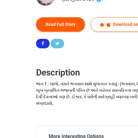
Read Full Story
Download on
Description
ભાગ 1 : ચાલો, તમને ભગવાન સાથે મુલાકાત કરાવું : (ભગવાન,
ખૂબ પ્રચલિત ભજનની પંક્તિ છે અને ખરેખર વાસ્તવિકતા 
દેવી દેવતાઓ પણ છે. ઈશ્વર, કે ધર્મની સર્વગ્રાહી વ્યાખ્યા 
સંપ્રદાયો,
More Interesting Options