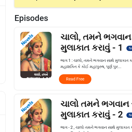
Episodes
ચાલો, તમને ભગવાન
Novels
મુલાકાત કરાવું - 1
N
ભાગ 1 : ચાલો, તમને ભગવાન સાથે મુલાકાત ક
મહાશક્તિ કે કોઈ મહાપુરુષ, પૂર્ણ પુર...
Read Free
ચાલો તમને ભગવાન 
Novels
મુલાકાત કરાવું - 2
N
ભાગ - 2 , ચાલો તમને ભગવાન સાથે મુલાકાત 