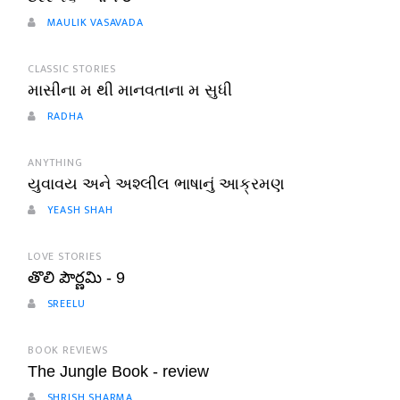
MAULIK VASAVADA
CLASSIC STORIES
માસીના મ થી માનવતાના મ સુધી
RADHA
ANYTHING
યુવાવય અને અશ્લીલ ભાષાનું આક્રમણ
YEASH SHAH
LOVE STORIES
తొలి పౌర్ణమి - 9
SREELU
BOOK REVIEWS
The Jungle Book - review
SHRISH SHARMA