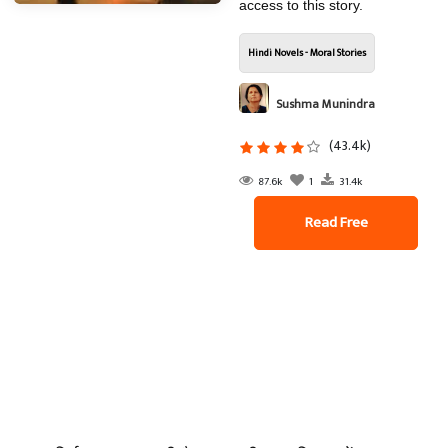
access to this story.
Hindi Novels - Moral Stories
Sushma Munindra
(43.4k)
87.6k
1
31.4k
Read Free