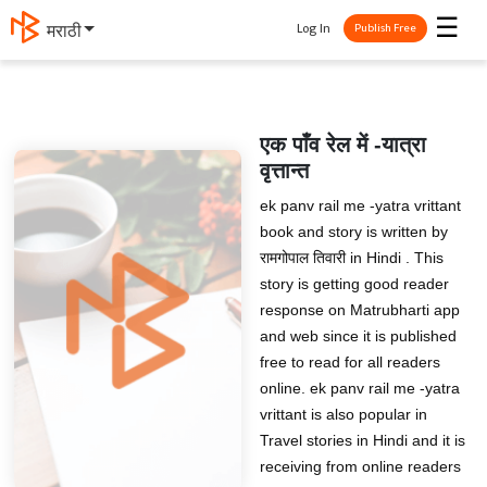
☰
Log In
मराठी
Publish Free
एक पाँव रेल में -यात्रा
वृत्तान्त
ek panv rail me -yatra vrittant
book and story is written by
रामगोपाल तिवारी in Hindi . This
story is getting good reader
response on Matrubharti app
and web since it is published
free to read for all readers
online. ek panv rail me -yatra
vrittant is also popular in
Travel stories in Hindi and it is
receiving from online readers