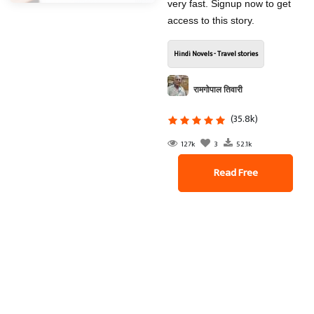
very fast. Signup now to get
access to this story.
Hindi Novels - Travel stories
रामगोपाल तिवारी
(35.8k)
127k
3
52.1k
Read Free