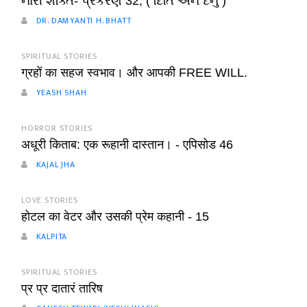
નારી શક્તિ- પ્રકરણ 32, ( દિતિ અને દનુ )
DR. DAMYANTI H. BHATT
SPIRITUAL STORIES
ग्रहों का सहज स्वभाव। और आपकी FREE WILL.
YEASH SHAH
HORROR STORIES
अधूरी किताब: एक रूहानी दास्तान। - एपिसोड 46
KAJAL JHA
LOVE STORIES
होटल का वेटर और उसकी प्रेम कहानी - 15
KALPITA
SPIRITUAL STORIES
प्र प्र दातारं तारिष