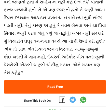
વનો જાણતો હતો કે સાહેબ ના નહી કહે છતાં તેણે પોતાની
ફરજ બજાવી હતી. તે એ પણ જાણતો હતો કે અહીં આખા
દિવસ દરમ્યાન આઠ-દસ વખત ચા ન બને ત્યાં સુધી સાંજ
પડતી નહી. તેનું કારણ એ હતું કે નવરા બેસવા અને ચા પિવા
સિવાય અહીં કરવા જેવું કશું જ નહોતું! ખબર નહીં સરકારે
શું વિચારીને ઘેઘૂર વન-વગડા વચ્ચે આ ચોકી ઉભી કરી હશે?
એક તો સાવ અંતરીયાળ જંગલ વિસ્તાર, આજૂ-બાજૂમાં
કોઈ બસ્તી કે ગામ નહી, ઉપરથી ચારેકોર ગીચ વનરાજીથી
ઘેરાયેલી એકલી અટૂલી ચોકીનું મકાન. એને મકાન પણ
કેમ કહેવું?
Read Free
Share This Book On: