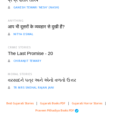
प्र प्र दातारं तारिष
GANESH TEWARI 'NESH' (NASH)
ANYTHING
आप भी दूसरों के व्यवहार से दुखी हैं?
NITYA OSWAL
CRIME STORIES
The Last Promise - 20
CHIRANJIT TEWARY
MORAL STORIES
વરસાદને પત્ર અને એનો વળતો ઉત્તર
TR MRS SNEHAL RAJAN JANI
Best Gujarati Stories
|
Gujarati Books PDF
|
Gujarati Horror Stories
|
Praveen Pithadiya Books PDF