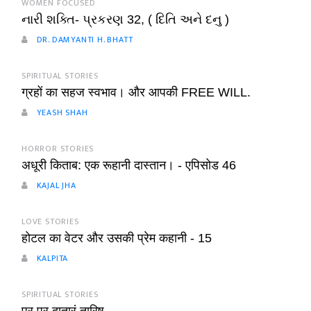
WOMEN FOCUSED
નારી શક્તિ- પ્રકરણ 32, ( દિતિ અને દનુ )
DR. DAMYANTI H. BHATT
SPIRITUAL STORIES
ग्रहों का सहज स्वभाव। और आपकी FREE WILL.
YEASH SHAH
HORROR STORIES
अधूरी किताब: एक रूहानी दास्तान। - एपिसोड 46
KAJAL JHA
LOVE STORIES
होटल का वेटर और उसकी प्रेम कहानी - 15
KALPITA
SPIRITUAL STORIES