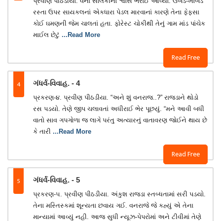
પ્રવીણ પીઠડીયા. વના સોલંકીનો શ્વાસ ભરાઈ આવ્યો. ઉબડ-ખાબડ
રસ્તા ઉપર સાયકલનાં એકધારા પેડલ મારવાનાં કારણે તેના ફેફસા
કોઈ ઘમણની જેમ ચાલતાં હતા. ફોરેસ્ટ ચોકીથી તેનું ગામ માંડ પાંચેક
માઈલ છેટું
...Read More
Read Free
4
ગંધર્વ-વિવાહ. - 4
પ્રકરણ-૪. પ્રવીણ પીઠડીયા. “અને શું વનરાજ..?” રાજડાને થોડો
રસ પડયો. તેણે જીપ ચલાવતાં અધીરાઈ ભેર પૂછયું. “મને આવી બધી
વાતો સાવ ગપગોળા જ લાગે પરંતુ અત્યારનું વાતાવરણ જોઈને થાય છે
કે તારી
...Read More
Read Free
5
ગંધર્વ-વિવાહ. - 5
પ્રકરણ-૫. પ્રવીણ પીઠડીયા. અંકુશ રાજડા સ્તબ્ધતામાં સરી પડયો.
તેના મસ્તિસ્કમાં શૂન્યતા છવાય ગઈ. વનરાજે જે કહ્યું એ તેના
માન્યામાં આવ્યું નહી. આજ સુધી ન્યૂઝ-પેપરોમાં અને ટીવીમાં તેણે