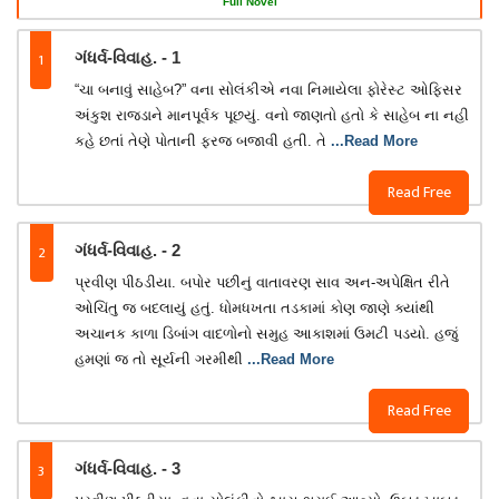
Full Novel
1
ગંધર્વ-વિવાહ. - 1
“ચા બનાવું સાહેબ?” વના સોલંકીએ નવા નિમાયેલા ફોરેસ્ટ ઓફિસર
અંકુશ રાજડાને માનપૂર્વક પૂછયું. વનો જાણતો હતો કે સાહેબ ના નહી
કહે છતાં તેણે પોતાની ફરજ બજાવી હતી. તે
...Read More
Read Free
2
ગંધર્વ-વિવાહ. - 2
પ્રવીણ પીઠડીયા. બપોર પછીનું વાતાવરણ સાવ અન-અપેક્ષિત રીતે
ઓચિંતુ જ બદલાયું હતું. ધોમધખતા તડકામાં કોણ જાણે ક્યાંથી
અચાનક કાળા ડિબાંગ વાદળોનો સમુહ આકાશમાં ઉમટી પડયો. હજું
હમણાં જ તો સૂર્યની ગરમીથી
...Read More
Read Free
3
ગંધર્વ-વિવાહ. - 3