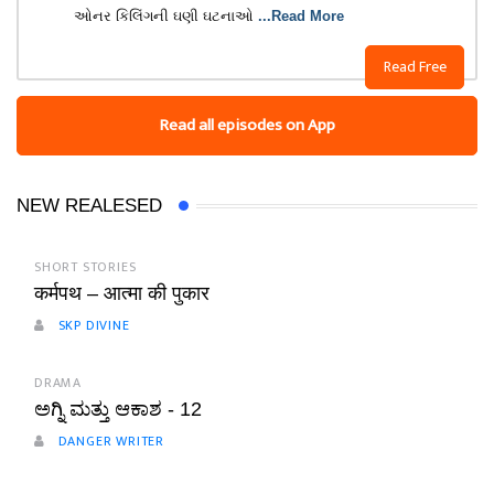
ઓનર કિલિંગની ઘણી ઘટનાઓ
...Read More
Read Free
Read all episodes on App
NEW REALESED
SHORT STORIES
कर्मपथ – आत्मा की पुकार
SKP DIVINE
DRAMA
ಅಗ್ನಿ ಮತ್ತು ಆಕಾಶ - 12
DANGER WRITER