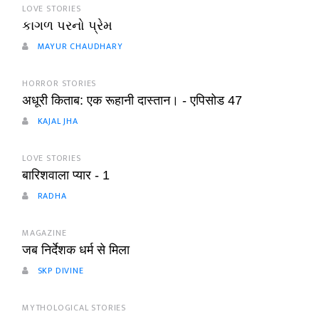
LOVE STORIES
કાગળ પરનો પ્રેમ
MAYUR CHAUDHARY
HORROR STORIES
अधूरी किताब: एक रूहानी दास्तान। - एपिसोड 47
KAJAL JHA
LOVE STORIES
बारिशवाला प्यार - 1
RADHA
MAGAZINE
जब निर्देशक धर्म से मिला
SKP DIVINE
MYTHOLOGICAL STORIES