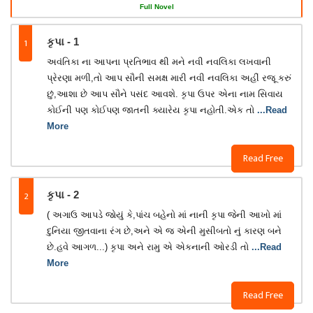
Full Novel
1
કૃપા - 1
અવંતિકા ના આપના પ્રતિભાવ થી મને નવી નવલિકા લખવાની
પ્રેરણા મળી,તો આપ સૌની સમક્ષ મારી નવી નવલિકા અહીં રજૂ કરું
છું,આશા છે આપ સૌને પસંદ આવશે. કૃપા ઉપર એના નામ સિવાય
કોઈની પણ કોઈપણ જાતની ક્યારેય કૃપા નહોતી.એક તો
...Read
More
Read Free
2
કૃપા - 2
( અગાઉ આપડે જોયું કે,પાંચ બહેનો માં નાની કૃપા જેની આખો માં
દુનિયા જીતવાના રંગ છે,અને એ જ એની મુસીબતો નું કારણ બને
છે.હવે આગળ...) કૃપા અને રામુ એ એકનાની ઓરડી તો
...Read
More
Read Free