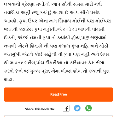
લખવાની પ્રેરણા મળી,તો આપ સૌની સમક્ષ મારી નવી
નવલિકા અહીં રજૂ કરું છું,આશા છે આપ સૌને પસંદ
આવશે. કૃપા ઉપર એના નામ સિવાય કોઈની પણ કોઈપણ
જાતની ક્યારેય કૃપા નહોતી.એક તો માં બાપની પાંચમી
દીકરી, એટલે તેમની કૃપા તો ક્યાંથી હોય,પાછું ભણવામાં
નબળી એટલે શિક્ષકો ની પણ ક્યાય કૃપા નહિ,અને થોડી
અંતર્મુખી એટલે કોઈ સહેલી ની કૃપા પણ નહીં.અને ઉપર
થી માવતર ગરીબ,પાંચ દીકરીઓ નો કરિયાવર કેમ ભેગો
કરવો ?એ જ મુખ્ય પ્રશ્ન.એમા બીજા શોખ તો ક્યાંથી પુરા
થાય.
Read Free
Share This Book On: