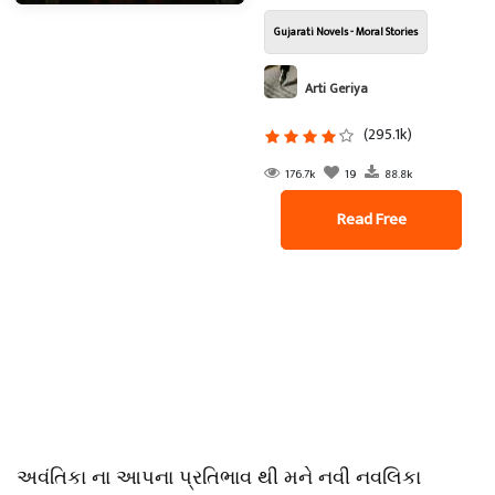
Gujarati Novels - Moral Stories
Arti Geriya
(295.1k)
176.7k
19
88.8k
Read Free
અવંતિકા ના આપના પ્રતિભાવ થી મને નવી નવલિકા