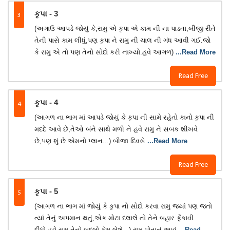
3
કૃપા - 3
(અગાઉ આપડે જોયું કે,રામુ એ કૃપા એ કામ ની ના પાડતા,બીજી રીતે
તેની પાસે કામ લીધું,પણ કૃપા ને રામુ ની ચાલ ની ગંધ આવી ગઈ.જો
કે રામુ એ તો પણ તેનો સોદો કરી નાખ્યો.હવે આગળ)
...Read More
Read Free
4
કૃપા - 4
(આગળ ના ભાગ માં આપડે જોયું કે કૃપા ની સામે રહેતો કાનો કૃપા ની
મદદે આવે છે,તેઓ બંને સાથે મળી ને હવે રામુ ને સબક શીખવે
છે,પણ શું છે એમનો પ્લાન...) બીજા દિવસે
...Read More
Read Free
5
કૃપા - 5
(આગળ ના ભાગ માં જોયું કે કૃપા નો સોદો કરવા રામુ જ્યાં પણ જતો
ત્યાં તેનું અપમાન થતું,એક મોટા દલાલે તો તેને બહાર ફેંકાવી
દીધો.હવે રામુ તેનો બદલો કેમ લેશે...) રામુ પોતાનું આવું
...Read