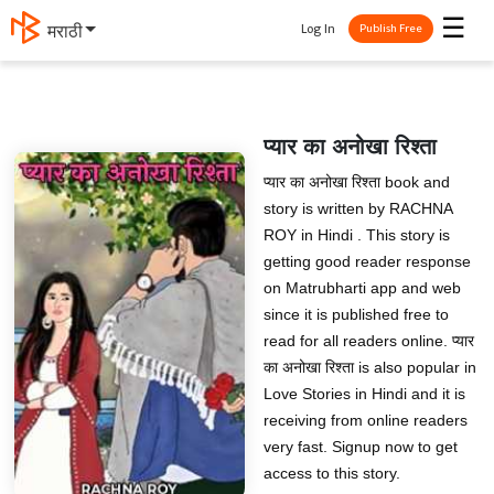
☰
Log In
मराठी
Publish Free
प्यार का अनोखा रिश्ता
प्यार का अनोखा रिश्ता book and
story is written by RACHNA
ROY in Hindi . This story is
getting good reader response
on Matrubharti app and web
since it is published free to
read for all readers online. प्यार
का अनोखा रिश्ता is also popular in
Love Stories in Hindi and it is
receiving from online readers
very fast. Signup now to get
access to this story.