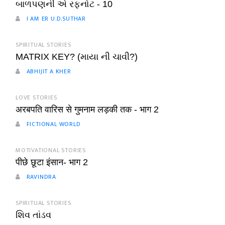
બાળપણની એ રફનોટ - 10
I AM ER U.D.SUTHAR
SPIRITUAL STORIES
MATRIX KEY? (માયા ની ચાવી?)
ABHIJIT A KHER
LOVE STORIES
अरबपति वारिस से गुमनाम लड़की तक - भाग 2
FICTIONAL WORLD
MOTIVATIONAL STORIES
पीछे छूटा इंसान- भाग 2
RAVINDRA
SPIRITUAL STORIES
શિવ તાંડવ