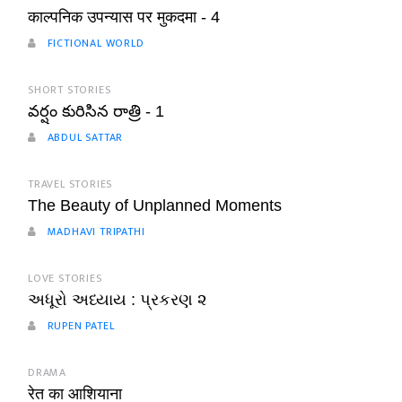
काल्पनिक उपन्यास पर मुकदमा - 4
FICTIONAL WORLD
SHORT STORIES
వర్షం కురిసిన రాత్రి - 1
ABDUL SATTAR
TRAVEL STORIES
The Beauty of Unplanned Moments
MADHAVI TRIPATHI
LOVE STORIES
અધૂરો અધ્યાય : પ્રકરણ ૨
RUPEN PATEL
DRAMA
रेत का आशियाना