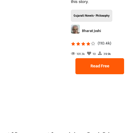
this story.
Gujarati Novels - Philosophy
Bharat Joshi
(110.4k)
101.3k
10
39.9k
Read Free