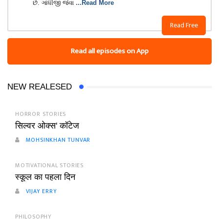
છે. ગાંધીજી જેવા
...Read More
Read Free
Read all episodes on App
NEW REALESED
HORROR STORIES
सिल्वर ओक्स' कॉटेज
MOHSINKHAN TUNVAR
MOTIVATIONAL STORIES
स्कूल का पहला दिन
VIJAY ERRY
PHILOSOPHY