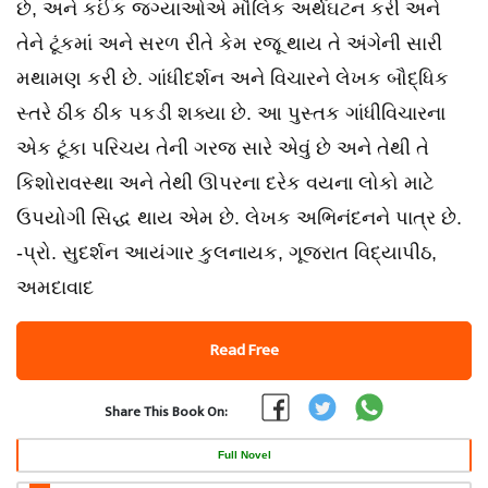
છે, અને કઈંક જગ્યાઓએ મૌલિક અર્થઘટન કરી અને
તેને ટૂંકમાં અને સરળ રીતે કેમ રજૂ થાય તે અંગેની સારી
મથામણ કરી છે. ગાંધીદર્શન અને વિચારને લેખક બૌદ્ધિક
સ્તરે ઠીક ઠીક પકડી શક્યા છે. આ પુસ્તક ગાંધીવિચારના
એક ટૂંકા પરિચય તેની ગરજ સારે એવું છે અને તેથી તે
કિશોરાવસ્થા અને તેથી ઊપરના દરેક વયના લોકો માટે
ઉપયોગી સિદ્ધ થાય એમ છે. લેખક અભિનંદનને પાત્ર છે.
-પ્રો. સુદર્શન આયંગાર કુલનાયક, ગૂજરાત વિદ્યાપીઠ,
અમદાવાદ
Read Free
Share This Book On:
Full Novel