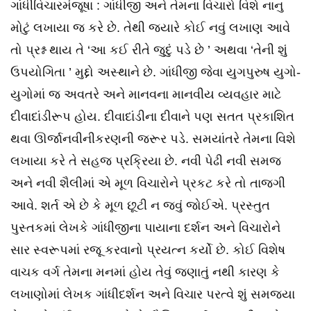
ગાંધીવિચારમંજૂષા : ગાંધીજી અને તેમના વિચારો વિશે નાનુ
મોટું લખાયા જ કરે છે. તેથી જ્યારે કોઈ નવું લખાણ આવે
તો પ્રશ્ન થાય તે ‘આ કઈ રીતે જુદું પડે છે ’ અથવા ‘તેની શું
ઉપયોગિતા ’ મુદ્દો અસ્થાને છે. ગાંધીજી જેવા યુગપુરુષ યુગો-
યુગોમાં જ અવતરે અને માનવના માનવીય વ્યવહાર માટે
દીવાદાંડીરૂપ હોય. દીવાદાંડીના દીવાને પણ સતત પ્રકાશિત
થવા ઊર્જાનવીનીકરણની જરૂર પડે. સમયાંતરે તેમના વિશે
લખાયા કરે તે સહજ પ્રક્રિયા છે. નવી પેઢી નવી સમજ
અને નવી શૈલીમાં એ મૂળ વિચારોને પ્રકટ કરે તો તાજગી
આવે. શર્ત એ છે કે મૂળ છૂટી ન જવું જોઈએ. પ્રસ્તુત
પુસ્તકમાં લેખકે ગાંધીજીના પાયાના દર્શન અને વિચારોને
સાર સ્વરૂપમાં રજૂ કરવાનો પ્રયત્ન કર્યો છે. કોઈ વિશેષ
વાચક વર્ગ તેમના મનમાં હોય તેવું જણાતું નથી કારણ કે
લખાણોમાં લેખક ગાંધીદર્શન અને વિચાર પરત્વે શું સમજ્યા