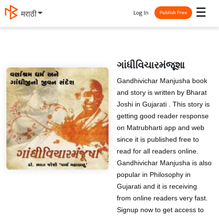
☰
Log In
मराठी
Publish Free
ગાંધીવિચારમંજૂશા
Gandhivichar Manjusha book
and story is written by Bharat
Joshi in Gujarati . This story is
getting good reader response
on Matrubharti app and web
since it is published free to
read for all readers online.
Gandhivichar Manjusha is also
popular in Philosophy in
Gujarati and it is receiving
from online readers very fast.
Signup now to get access to