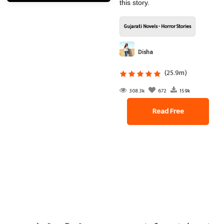
this story.
Gujarati Novels - Horror Stories
Disha
(25.9m)
308.3k
672
159k
Read Free