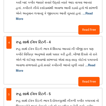
કર્યાં બાદ કબીર જ્યારે સવારે ઉઠ્યો ત્યારે આઠ વાગવા આવ્યાં
હતાં..કબીરને નીચે રસોડામાંથી અવાજ આવી રહ્યો હતો જે સાંભળી
એને અનુમાન લગાવ્યું કે જીવકાકા આવી ચુક્યાં હતાં.
...Read
More
Read Free
4
રૂહ સાથે ઈશ્ક રિટર્ન - 4
રૂહ સાથે ઈશ્ક રિટર્ન:-ભાગ 4 શિવગઢ આવ્યાં ની બીજી રાત પણ
કબીરે વિચિત્ર અનુભવો સાથે પસાર કરી હતી..બીજાં દિવસે તો રાતે
એને જે કંઈપણ અવાજો સાંભળ્યાં એમાં સાફ-સાફ કોઈનાં પગરવનો
અવાજ સંભળાયો હતો.સવારે કબીરની આંખો ખુલી ત્યારે
...Read
More
Read Free
5
રૂહ સાથે ઈશ્ક રિટર્ન - 5
રૂહ સાથે ઈશ્ક રિટર્ન:-ભાગ 5 દોલતપુરથી નીકળી કબીર કલાકમાં તો