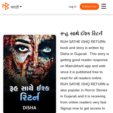
☰
Log In
मराठी
Publish Free
રૂહ સાથે ઈશ્ક રિટર્ન
RUH SATHE ISHQ RETURN
book and story is written by
Disha in Gujarati . This story is
getting good reader response
on Matrubharti app and web
since it is published free to
read for all readers online.
RUH SATHE ISHQ RETURN is
also popular in Horror Stories
in Gujarati and it is receiving
from online readers very fast.
Signup now to get access to