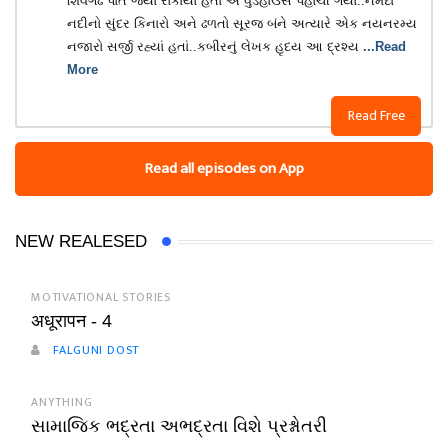
શિવગઢ પોતે જ્યાં રોકાયો હતો એ વુડહાઉસ પહોંચી ગયો..નર્મદા
નદીનો સુંદર કિનારો અને ઢળતો સૂરજ બંને અત્યારે એક નયનરમ્ય
નજારો સર્જી રહ્યાં હતાં..કબીરનું લેખક હૃદય આ દ્રશ્ય
...Read
More
Read Free
Read all episodes on App
NEW REALESED
MOTIVATIONAL STORIES
अधूरापन - 4
FALGUNI DOST
ANYTHING
સામાજિક ભદ્રતા અભદ્રતા વિશે પ્રશ્નોતરી