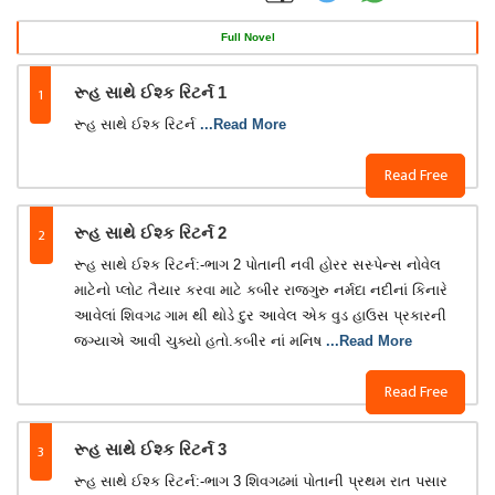
Full Novel
1
રૂહ સાથે ઈશ્ક રિટર્ન 1
રૂહ સાથે ઈશ્ક રિટર્ન
...Read More
Read Free
2
રૂહ સાથે ઈશ્ક રિટર્ન 2
રૂહ સાથે ઈશ્ક રિટર્ન:-ભાગ 2 પોતાની નવી હોરર સસ્પેન્સ નોવેલ
માટેનો પ્લોટ તૈયાર કરવા માટે કબીર રાજગુરુ નર્મદા નદીનાં કિનારે
આવેલાં શિવગઢ ગામ થી થોડે દુર આવેલ એક વુડ હાઉસ પ્રકારની
જગ્યાએ આવી ચુક્યો હતો.કબીર નાં મનિષ
...Read More
Read Free
3
રૂહ સાથે ઈશ્ક રિટર્ન 3
રૂહ સાથે ઈશ્ક રિટર્ન:-ભાગ 3 શિવગઢમાં પોતાની પ્રથમ રાત પસાર