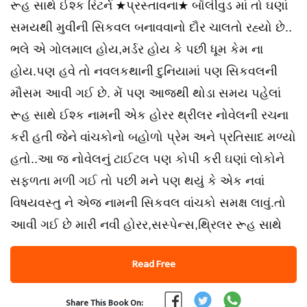
રૂહ સાથે ઈશ્ક રિટર્ન ★પ્રસ્તાવના★ બૉલીવુડ માં તો ઘણાં
સમયથી મુવીની સિકવલ બનાવવાનો દૌર ચાલતો રહ્યો છે..
ભલે એ ગોલમાલ હોય,મર્ડર હોય કે પછી ધૂમ કેમ ના
હોય.પણ હવે તો નવલકથાની દુનિયામાં પણ સિકવલની
મૌસમ આવી ગઈ છે. મેં પણ આજથી થોડા સમય પહેલાં
રૂહ સાથે ઈશ્ક નામની એક હોરર થ્રીલર નોવેલની રચના
કરી હતી જેને વાંચકોનો બહોળો પ્રેમ અને પ્રતિસાદ મળ્યો
હતો..આ જ નોવેલનું ટાઈટલ પણ કોપી કરી ઘણાં લોકોને
સફળતા મળી ગઈ તો પછી મને પણ થયું કે એક નવાં
વિષયવસ્તુ ને એજ નામની સિકવલ વાંચકો સમક્ષ લાવું.તો
આવી ગઈ છે મારી નવી હોરર,સસ્પેન્સ,થ્રિલર રૂહ સાથે
Read Free
Share This Book On: