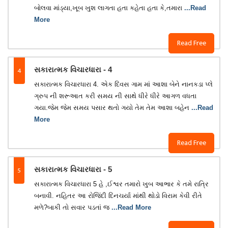
બોલવા માંડ્યા,ખૂબ ખુશ લાગતા હતા કહેતા હતા કે,તમારા
...Read
More
Read Free
4
સકારાત્મક વિચારધારા - 4
સકારાત્મક વિચારધારા 4. એક દિવસ ગામ માં આશા બેને નાનકડા પ્લે
ગ્રુપ ની શરૂઆત કરી સમય ની સાથે ધીરે ધીરે આગળ વધતા
ગયા.જેમ જેમ સમય પસાર થતો ગયો તેમ તેમ આશા બહેન
...Read
More
Read Free
5
સકારાત્મક વિચારધારા - 5
સકારાત્મક વિચારધારા 5 હે ,ઈશ્વર તમારો ખુબ આભાર કે તમે રાત્રિ
બનાવી. નહિતર આ રોજિંદી દિનચર્યા માંથી થોડો વિરામ કેવી રીતે
મળે?બાકી તો સવાર પડતાં જ
...Read More