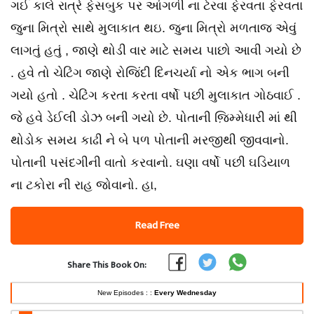
ગઈ કાલે રાત્રે ફેસબુક પર આંગળી ના ટેરવા ફેરવતા ફેરવતા
જુના મિત્રો સાથે મુલાકાત થઇ. જુના મિત્રો મળતાજ એવું
લાગતું હતું , જાણે થોડી વાર માટે સમય પાછો આવી ગયો છે
. હવે તો ચેટિંગ જાણે રોજિંદી દિનચર્યા નો એક ભાગ બની
ગયો હતો . ચેટિંગ કરતા કરતા વર્ષો પછી મુલાકાત ગોઠવાઈ .
જે હવે ડેઈલી ડોઝ બની ગયો છે. પોતાની જ઼િમ્મેધારી માં થી
થોડોક સમય કાઢી ને બે પળ પોતાની મરજીથી જીવવાનો.
પોતાની પસંદગીની વાતો કરવાનો. ઘણા વર્ષો પછી ઘડિયાળ
ના ટકોરા ની રાહ જોવાનો. હા,
Read Free
Share This Book On:
New Episodes : :
Every Wednesday