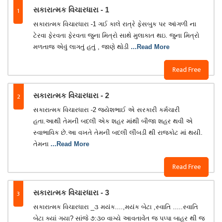
1
સકારાત્મક વિચારધારા - 1
સકારાત્મક વિચારધારા -1 ગઈ કાલે રાત્રે ફેસબુક પર આંગળી ના
ટેરવા ફેરવતા ફેરવતા જુના મિત્રો સાથે મુલાકાત થઇ. જુના મિત્રો
મળતાજ એવું લાગતું હતું , જાણે થોડી
...Read More
Read Free
2
સકારાત્મક વિચારધારા - 2
સકારાત્મક વિચારધારા -2 જયેશભાઈ એ સરકારી કર્મચારી
હતા.આથી તેમની બદલી એક શહર માંથી બીજા શહર થવી એ
સ્વાભાવિક છે.આ વખતે તેમની બદલી લીંબડી થી રાજકોટ માં થયી.
તેમના
...Read More
Read Free
3
સકારાત્મક વિચારધારા - 3
સકારાત્મક વિચારધારા _૩ મયંક....,મયંક બેટા ,સ્વાતિ .....સ્વાતિ
બેટા ક્યાં ગયા? સાંજે ૭:૩૦ વાગ્યે આવતાવેંત જ પપ્પા બાહર થી જ