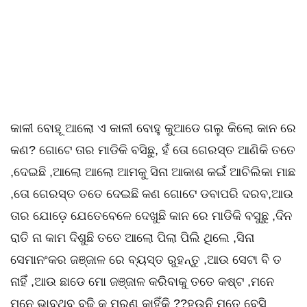
କାଳୀ ବୋହୂ ଆଲୋ ଏ କାଳୀ ବୋହୁ କୁଆଡେ ଗଲୁ କିଲୋ କାନ ରେ
କଣ? ଗୋଟେ ତାର ମାଡିକି ବସିଛୁ, ହଁ ତୋ ଗେରସ୍ତ ଆଣିକି ତତେ
,ଦେଇଛି ,ଆଲୋ ଆଲୋ ଆମକୁ ସିନା ଆକାଶ କଇଁ ଆଚିଲିକା ମାଛ
,ତୋ ଗେରସ୍ତ ତତେ ଦେଇଛି କଣ ଗୋଟେ ଡବାପରି ଦରବ,ଆଉ
ତାର ଯୋଡ଼େ ଯେତେବେଳେ ଦେଖୁଛି କାନ ରେ ମାଡିକି ବସୁଛୁ ,ଦିନ
ରାତି ନା କାମ ଦିଶୁଛି ତତେ ଆଲୋ ପିଲା ପିଲି ଥିଲେ ,ସିନା
ସେମାନଂକର ଜଞ୍ଜାଳ ରେ ବ୍ୟସ୍ତ ରୁହନ୍ତୁ ,ଆଉ ସେଟା ବି ତ
ନାହିଁ ,ଆଉ ଛାଡେ ମୋ ଜଞ୍ଜାଳ କରିବାକୁ ତତେ କଷ୍ଟ ,ମନେ
ମନେ ଭାବୁଥିବୁ ବୁଢ଼ି କୁ ମରଣ କାହିଁକି ??ହଉନି ମତେ ବେସି