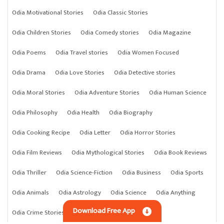
Odia Motivational Stories
Odia Classic Stories
Odia Children Stories
Odia Comedy stories
Odia Magazine
Odia Poems
Odia Travel stories
Odia Women Focused
Odia Drama
Odia Love Stories
Odia Detective stories
Odia Moral Stories
Odia Adventure Stories
Odia Human Science
Odia Philosophy
Odia Health
Odia Biography
Odia Cooking Recipe
Odia Letter
Odia Horror Stories
Odia Film Reviews
Odia Mythological Stories
Odia Book Reviews
Odia Thriller
Odia Science-Fiction
Odia Business
Odia Sports
Odia Animals
Odia Astrology
Odia Science
Odia Anything
Download Free App
Odia Crime Stories