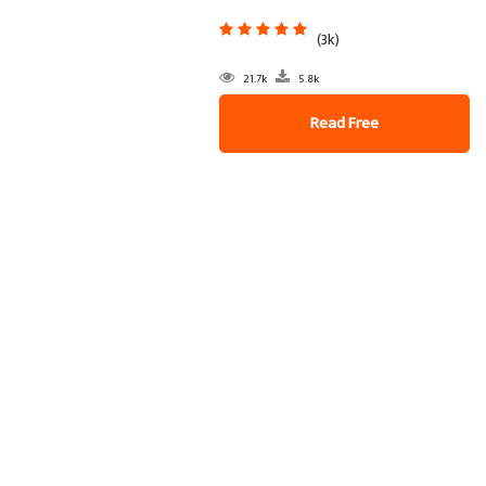
(3k)
21.7k
5.8k
Read Free