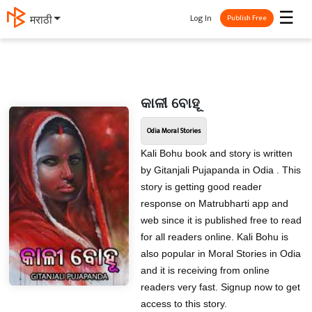
☰
Log In
मराठी
Publish Free
କାଳୀ ବୋହୂ
Odia Moral Stories
Kali Bohu book and story is written
by Gitanjali Pujapanda in Odia . This
story is getting good reader
response on Matrubharti app and
web since it is published free to read
for all readers online. Kali Bohu is
also popular in Moral Stories in Odia
and it is receiving from online
readers very fast. Signup now to get
access to this story.