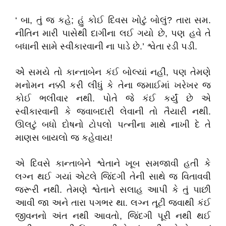
‘ બા, તું જ કહે; હું કોઈ દિવસ ખોટું બોલું? તારા સમ.
નીતિન મારી પાસેથી દાગીના લઈ ગયો છે, પણ હવે તે
બધાની સામે સ્વીકારવાની ના પાડે છે.’ શ્વેતા રડી પડી.
એે સમયે તો કાન્તાબેન કંઈ બોલ્યાં નહીં, પણ તેમણે
મનોમન નક્કી કરી લીધું કે તેના જમાઈમાં ખરેખર જ
કોઈ ભલીવાર નથી. પોતે જે કંઈ કર્યું છે એ
સ્વીકારવાની કે જવાબદારી લેવાની તો તૈયારી નથી.
ઊલટું બધો દોષનો ટોપલો પત્નીના માથે નાખી દે તે
માણસ બાયલો જ કહેવાય!
એ દિવસે કાન્તાબેને શ્વેતાને ખૂબ સમજાવી હતી કે
લગ્ન થઈ ગયાં એટલે જિંદગી તેની સાથે જ વિતાવવી
જરૂરી નથી. તેમણે શ્વેતાને સલાહ આપી કે તું પાછી
આવી જા અને તારા પગભર થા. લગ્ન તૂટી જવાથી કંઈ
જીવનનો અંત નથી આવતો, જિંદગી પૂરી નથી થઈ