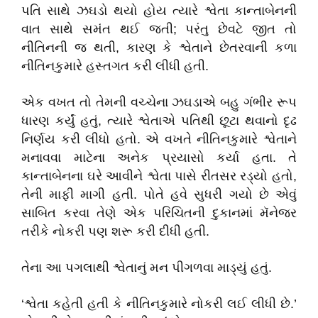
પતિ સાથે ઝઘડો થયો હોય ત્યારે શ્વેતા કાન્તાબેનની
વાત સાથે સમંત થઈ જતી; પરંતુ છેવટે જીત તો
નીતિનની જ થતી, કારણ કે શ્વેતાને છેતરવાની કળા
નીતિનકુમારે હસ્તગત કરી લીધી હતી.
એક વખત તો તેમની વચ્ચેના ઝઘડાએ બહુ ગંભીર રૂપ
ધારણ કર્યું હતું, ત્યારે શ્વેતાએ પતિથી છૂટા થવાનો દૃઢ
નિર્ણય કરી લીધો હતો. એ વખતે નીતિનકુમારે શ્વેતાને
મનાવવા માટેના અનેક પ્રયાસો કર્યા હતા. તે
કાન્તાબેનના ઘરે આવીને શ્વેતા પાસે રીતસર રડ્યો હતો,
તેની માફી માગી હતી. પોતે હવે સુધરી ગયો છે એવું
સાબિત કરવા તેણે એક પરિચિતની દુકાનમાં મૅનેજર
તરીકે નોકરી પણ શરૂ કરી દીધી હતી.
તેના આ પગલાથી શ્વેતાનું મન પીગળવા માડ્યું હતું.
‘શ્વેતા કહેતી હતી કે નીતિનકુમારે નોકરી લઈ લીધી છે.’