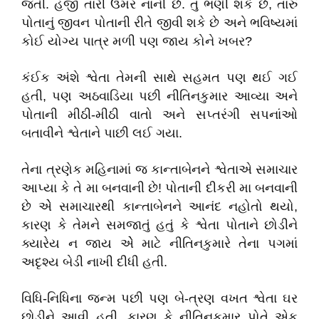
જતી. હજી તારી ઉંમર નાની છે. તું ભણી શકે છે, તારું
પોતાનું જીવન પોતાની રીતે જીવી શકે છે અને ભવિષ્યમાં
કોઈ યોગ્ય પાત્ર મળી પણ જાય કોને ખબર?
કંઈક અંશે શ્વેતા તેમની સાથે સહમત પણ થઈ ગઈ
હતી, પણ અઠવાડિયા પછી નીતિનકુમાર આવ્યા અને
પોતાની મીઠી-મીઠી વાતો અને સપ્તરંગી સપનાંઓ
બતાવીને શ્વેતાને પાછી લઈ ગયા.
તેના ત્રણેક મહિનામાં જ કાન્તાબેનને શ્વેતાએ સમાચાર
આપ્યા કે તે મા બનવાની છે! પોતાની દીકરી મા બનવાની
છે એે સમાચારથી કાન્તાબેનને આનંદ નહોતો થયો,
કારણ કે તેમને સમજાતું હતું કે શ્વેતા પોતાને છોડીને
ક્યારેય ન જાય એે માટે નીતિનકુમારે તેના પગમાં
અદૃશ્ય બેડી નાખી દીધી હતી.
વિધિ-નિધિના જન્મ પછી પણ બે-ત્રણ વખત શ્વેતા ઘર
છોડીને આવી હતી, કારણ કે નીતિનકુમાર પોતે એક