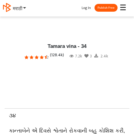
☰
Log In
தமிழ்
Publish Free
Tamara vina - 34
(128.4k)
7.2k
3
2.4k
૩૪
કાન્તાબેને એે દિવસે શ્વેતાને રોકવાની બહુ કોશિશ કરી,