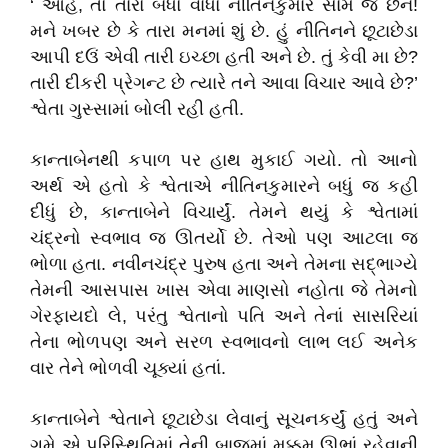
‘ ઓહ, તો તારો બધો વાંધો નીતિનકુમાર સામે જ છેને!
મને ખબર છે કે તારા મનમાં શું છે. હું નીતિનને છૂટાછેડા
આપી દઉં એવી તારી ઇચ્છા હતી અને છે. તું કેવી મા છે?
તારી દીકરી પ્રેગન્ટ છે ત્યારે તને આવા વિચાર આવે છે?’
શ્વેતા ગુસ્સામાં બોલી રહી હતી.
કાન્તાબેનથી કપાળ પર હાથ મુકાઈ ગયો. તો આનો
અર્થ એ હતો કે શ્વેતાએ નીતિનકુમારને બધું જ કહી
દીધું છે, કાન્તાબેને વિચાર્યું. તેમને થયું કે શ્વેતામાં
ચંદ્રનો સ્વભાવ જ ઊતર્યો છે. તેઓ પણ આટલા જ
ભોળા હતા. નવીનચંદ્ર પુરુષ હતા અને તેમના સદ્ભાગ્યે
તેમની આસપાસ ખાસ એવા માણસો નહોતા જે તેમનો
ગેરફાયદો લે, પરંતુ શ્વેતાનો પતિ અને તેનાં સાસરિયાં
તેના ભોળપણ અને સરળ સ્વભાવનો લાભ લઈ અનેક
વાર તેને ભોળવી ચૂક્યાં હતાં.
કાન્તાબેને શ્વેતાને છૂટાછેડા લેવાનું સૂચનકર્યું હતું અને
ગમે એ પરિસ્થિતિમાં તેની બાજુમાં મક્કમ ઊભાં રહેવાની