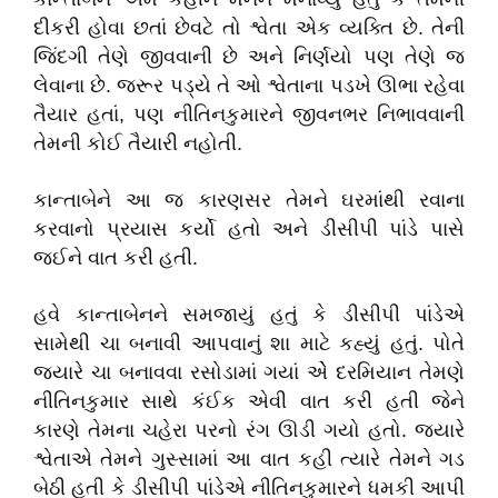
દીકરી હોવા છતાં છેવટે તો શ્વેતા એક વ્યક્તિ છે. તેની
જિંદગી તેણે જીવવાની છે અને નિર્ણયો પણ તેણે જ
લેવાના છે. જરૂર પડ્યે તે ઓ શ્વેતાના પડખે ઊભા રહેવા
તૈયાર હતાં, પણ નીતિનકુમારને જીવનભર નિભાવવાની
તેમની કોઈ તૈયારી નહોતી.
કાન્તાબેને આ જ કારણસર તેમને ઘરમાંથી રવાના
કરવાનો પ્રયાસ કર્યો હતો અને ડીસીપી પાંડે પાસે
જઈને વાત કરી હતી.
હવે કાન્તાબેનને સમજાયું હતું કે ડીસીપી પાંડેએ
સામેથી ચા બનાવી આપવાનું શા માટે કહ્યું હતું. પોતે
જ્યારે ચા બનાવવા રસોડામાં ગયાં એે દરમિયાન તેમણે
નીતિનકુમાર સાથે કંઈક એવી વાત કરી હતી જેને
કારણે તેમના ચહેરા પરનો રંગ ઊડી ગયો હતો. જ્યારે
શ્વેતાએ તેમને ગુસ્સામાં આ વાત કહી ત્યારે તેમને ગડ
બેઠી હતી કે ડીસીપી પાંડેએ નીતિનકુમારને ધમકી આપી