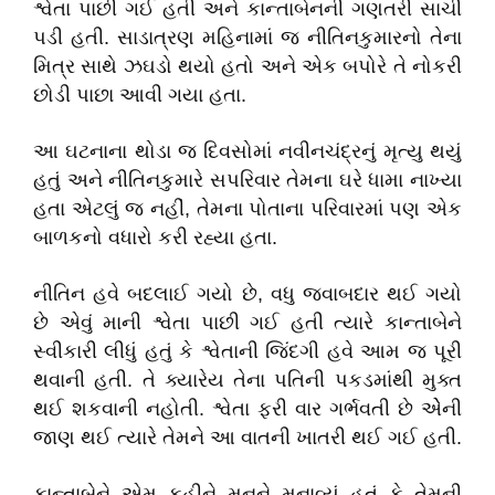
શ્વેતા પાછી ગઈ હતી અને કાન્તાબેનની ગણતરી સાચી
પડી હતી. સાડાત્રણ મહિનામાં જ નીતિનકુમારનો તેના
મિત્ર સાથે ઝઘડો થયો હતો અને એક બપોરે તે નોકરી
છોડી પાછા આવી ગયા હતા.
આ ઘટનાના થોડા જ દિવસોમાં નવીનચંદ્રનું મૃત્યુ થયું
હતું અને નીતિનકુમારે સપરિવાર તેમના ઘરે ધામા નાખ્યા
હતા એટલું જ નહીં, તેમના પોતાના પરિવારમાં પણ એક
બાળકનો વધારો કરી રહ્યા હતા.
નીતિન હવે બદલાઈ ગયો છે, વધુ જવાબદાર થઈ ગયો
છે એવું માની શ્વેતા પાછી ગઈ હતી ત્યારે કાન્તાબેને
સ્વીકારી લીધું હતું કે શ્વેતાની જિંદગી હવે આમ જ પૂરી
થવાની હતી. તે ક્યારેય તેના પતિની પકડમાંથી મુક્ત
થઈ શકવાની નહોતી. શ્વેતા ફરી વાર ગર્ભવતી છે એેની
જાણ થઈ ત્યારે તેમને આ વાતની ખાતરી થઈ ગઈ હતી.
કાન્તાબેને એમ કહીને મનને મનાવ્યું હતું કે તેમની