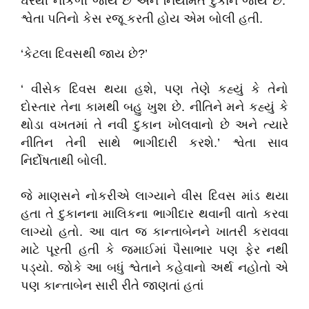
ઘરેથી નીકળી જાય છે અને નિયમિત દુકાને જાય છે.’
શ્વેતા પતિનો કેસ રજૂ કરતી હોય એમ બોલી હતી.
‘કેટલા દિવસથી જાય છે?’
‘ વીસેક દિવસ થયા હશે, પણ તેણે કહ્યું કે તેનો
દોસ્તાર તેના કામથી બહુ ખુશ છે. નીતિને મને કહ્યું કે
થોડા વખતમાં તે નવી દુકાન ખોલવાનો છે અને ત્યારે
નીતિન તેની સાથે ભાગીદારી કરશે.’ શ્વેતા સાવ
નિર્દોષતાથી બોલી.
જે માણસને નોકરીએ લાગ્યાને વીસ દિવસ માંડ થયા
હતા તે દુકાનના માલિકના ભાગીદાર થવાની વાતો કરવા
લાગ્યો હતો. આ વાત જ કાન્તાબેનને ખાતરી કરાવવા
માટે પૂરતી હતી કે જમાઈમાં પૈસાભાર પણ ફેર નથી
પડ્યો. જોકે આ બધું શ્વેતાને કહેવાનો અર્થ નહોતો એ
પણ કાન્તાબેન સારી રીતે જાણતાં હતાં