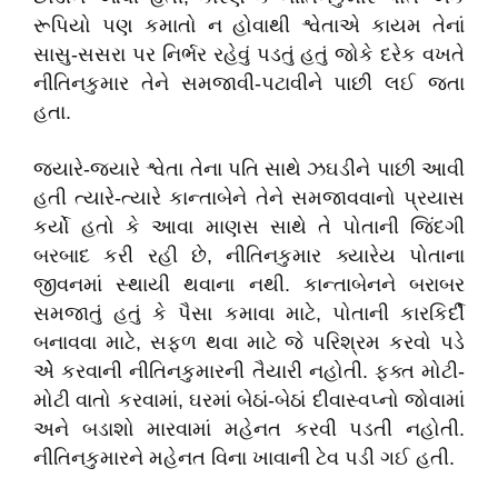
રૂપિયો પણ કમાતો ન હોવાથી શ્વેતાએ કાયમ તેનાં
સાસુ-સસરા પર નિર્ભર રહેવું પડતું હતું જોકે દરેક વખતે
નીતિનકુમાર તેને સમજાવી-પટાવીને પાછી લઈ જતા
હતા.
જ્યારે-જ્યારે શ્વેતા તેના પતિ સાથે ઝઘડીને પાછી આવી
હતી ત્યારે-ત્યારે કાન્તાબેને તેને સમજાવવાનો પ્રયાસ
કર્યો હતો કે આવા માણસ સાથે તે પોતાની જિંદગી
બરબાદ કરી રહી છે, નીતિનકુમાર ક્યારેય પોતાના
જીવનમાં સ્થાયી થવાના નથી. કાન્તાબેનને બરાબર
સમજાતું હતું કે પૈસા કમાવા માટે, પોતાની કારકિર્દી
બનાવવા માટે, સફળ થવા માટે જે પરિશ્રમ કરવો પડે
એે કરવાની નીતિનકુમારની તૈયારી નહોતી. ફક્ત મોટી-
મોટી વાતો કરવામાં, ઘરમાં બેઠાં-બેઠાં દીવાસ્વપ્નો જોવામાં
અને બડાશો મારવામાં મહેનત કરવી પડતી નહોતી.
નીતિનકુમારને મહેનત વિના ખાવાની ટેવ પડી ગઈ હતી.