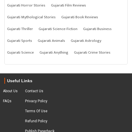
Gujarati Horror Stories
Gujarati Film Reviews
Gujarati Mythological Stories
Gujarati Book Reviews
Gujarati Thriller
Gujarati Science-Fiction
Gujarati Business
Gujarati Sports
Gujarati Animals
Gujarati Astrology
Gujarati Science
Gujarati Anything
Gujarati Crime Stories
Useful Links
About Us
Contact Us
FAQs
Privacy Policy
Terms Of Use
Refund Policy
Publish Paperback