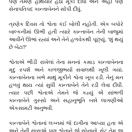
પણ તેમણે હથિયાર હેઠાં મૂકી દીધાં અને અહીં પણ
સેનાપતિપદ કાન્તાબેનને સોંપી દીધું.
ત્રણેક દિવસ તો શ્વેતા કંઈ બોલી નહોતી. એક બપોરે
બાલ્કનીમાં ઊભી હતી ત્યારે કાન્તાબેન તેની બાજુમાં
આવીને ઊભાં રહ્યાં અને તેને હળવેકથી પૂછ્યું, ‘શું થયું
છે બેટા?’
શ્વેતાએ ભીડી રાખેલાં તેના મનનાં કમાડ કાન્તાબેનના
મૃદુ સ્પર્શ અને કાળજીભર્યા સવાલથી ખૂલી ગયાં.
કાન્તાબેનના ખભે માથું મૂકીને શ્વેતા ખૂબ રડી. તેનું મન
હળવું થાય ત્યાં સુધી કાન્તાબેને તેને રડી લેવા દીધી.
ત્યાર પછી શ્વેતાએ તેમને જે કહ્યું એે સાંભળી
કાન્તાબેને ગુસ્સો અને સહાનુભૂતિ બન્ને લાગણીઓ
એકસામટી અનુભવી.
કાન્તાબેને શ્વેતાનાં લગ્નમાં જે દાગીના આપ્યા હતા એ
અને તેની સાસુએ પણ શ્વેતાને જે સોનાનો સેટ તેમ જ