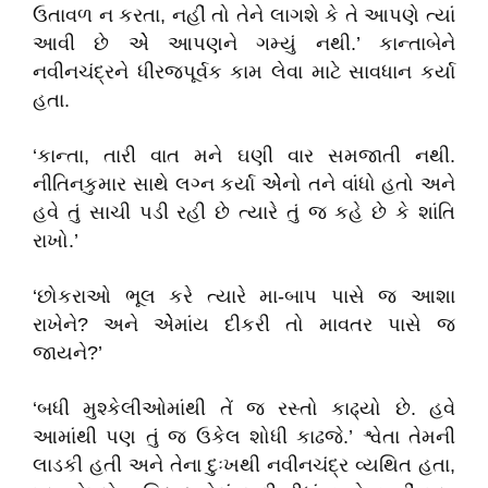
ઉતાવળ ન કરતા, નહીં તો તેને લાગશે કે તે આપણે ત્યાં
આવી છે એે આપણને ગમ્યું નથી.’ કાન્તાબેને
નવીનચંદ્રને ધીરજપૂર્વક કામ લેવા માટે સાવધાન કર્યા
હતા.
‘કાન્તા, તારી વાત મને ઘણી વાર સમજાતી નથી.
નીતિનકુમાર સાથે લગ્ન કર્યા એેનો તને વાંધો હતો અને
હવે તું સાચી પડી રહી છે ત્યારે તું જ કહે છે કે શાંતિ
રાખો.’
‘છોકરાઓ ભૂલ કરે ત્યારે મા-બાપ પાસે જ આશા
રાખેને? અને એેમાંય દીકરી તો માવતર પાસે જ
જાયને?’
‘બધી મુશ્કેલીઓમાંથી તેં જ રસ્તો કાઢ્યો છે. હવે
આમાંથી પણ તું જ ઉકેલ શોધી કાઢજે.’ શ્વેતા તેમની
લાડકી હતી અને તેના દુઃખથી નવીનચંદ્ર વ્યથિત હતા,