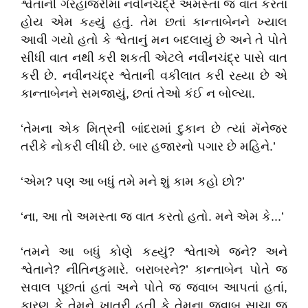
શ્વેતાની ગેરહાજરીમાં નવીનચંદ્રે અમસ્તા જ વાત કરતા
હોય એમ કહ્યું હતું. તેમ છતાં કાન્તાબેનને ખ્યાલ
આવી ગયો હતો કે શ્વેતાનું મન બદલાયું છે અને તે પોતે
સીધી વાત નથી કરી શકતી એટલે નવીનચંદ્ર પાસે વાત
કરી છે. નવીનચંદ્ર શ્વેતાની વકીલાત કરી રહ્યા છે એ
કાન્તાબેનને સમજાયું, છતાં તેઓ કંઈ ન બોલ્યા.
‘તેમના એક મિત્રની બાંદરામાં દુકાન છે ત્યાં મૅનેજર
તરીકે નોકરી લીધી છે. બાર હજારનો પગાર છે મહિને.’
‘એમ? પણ આ બધું તમે મને શું કામ કહો છો?’
‘ના, આ તો અમસ્તા જ વાત કરતો હતો. મને એમ કે...’
‘તમને આ બધું કોણે કહ્યું? શ્વેતાએ જને? અને
શ્વેતાને? નીતિનકુમારે. બરાબરને?’ કાન્તાબેન પોતે જ
સવાલ પૂછતાં હતાં અને પોતે જ જવાબ આપતાં હતાં,
કારણ કે તેમને ખાતરી હતી કે તેમના જવાબ સાચા જ