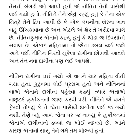
તેમની બંગડી ઓ આપી હતી એ નીતિન તેની પાસેથી
લઈ ગયો હતો. નીતિને તેને એવું કહ્યું હતું કે તેના એક
મિત્રે તેને ટિપ આપી છે કે એક કંપનીના શૅરના ભાવ
બહુ ઊંચકાવાના છે અને એટલે એે શૅર તે ખરીદવા માગે
છે. નીતિનકુમારે શ્વેતાને કહ્યું હતું કે થોડા જ દિવસોનો
સવાલ છે. એકાદ મહિનામાં તો એેના ડબલ થઈ જશે
અને પછી નીતિન ગિરવી મૂકેલા દાગીના છોડાવી આવશે
અને તેને નવા દાગીના પણ લઈ આપશે.
નીતિન દાગીના લઈ ગયો એ વાતને ચાર મહિના વીતી
ગયા હતા. કુટુંબમાં કોઈ પ્રસંગ હતો અને નીતિનનાં
બાએ શ્વેતાને દાગીના પહેરવા કહ્યું ત્યારે શ્વેતાએ
નાછૂટકે હકીકતની જાણ કરવી પડી. નીતિને એે વખતે
ફેરવી તોળ્યું કે તે શ્વેતા પાસેથી દાગીના લઈ જ ગયો
નથી. તેણે બધું આળ શ્વેતા પર જ નાખ્યું કે હકીકતમાં
શ્વેતાએ દાગીનાનો ડબ્બો જ ખોઈ નાખ્યો છે. આને
કારણે શ્વેતાનાં સાસુ તેને ગમે તેમ બોલ્યાં હતાં.