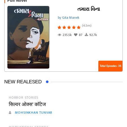
Full Novel
તમારા વિના
by Gita Manek
(4.5m)
235.5k
87
92.7k
Total Episodes : 36
NEW REALESED
HORROR STORIES
सिल्वर ओक्स' कॉटेज
MOHSINKHAN TUNVAR