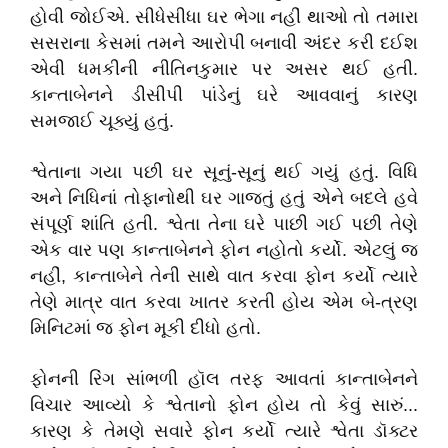
હોવી જોઈએ. સીધેસીધા ઘર ભેગા નહીં થાઓ તો તમારા
સસરાના કેસમાં તમને આરોપી બનાવી અંદર કરી દઈશ
એવી ધમકીની નીતિનકુમાર પર અસર થઈ હતી.
કાન્તાબેનને ડીસીપી પાંડેનું ઘરે આવવાનું કારણ
સમજાઈ ચૂક્યું હતું.
શ્વેતાના ગયા પછી ઘર સૂનું-સૂનું થઈ ગયું હતું. વિધિ
અને નિધિનાં તોફાનોથી ઘર ગાજતું હતું એને બદલે હવે
સંપૂર્ણ શાંતિ હતી. શ્વેતા તેના ઘરે પાછી ગઈ પછી તેણે
એક વાર પણ કાન્તાબેનને ફોન નહોતો કર્યો. એટલું જ
નહીં, કાન્તાબેને તેની સાથે વાત કરવા ફોન કર્યો ત્યારે
તેણે માત્ર વાત કરવા ખાતર કરતી હોય એમ બે-ત્રણ
મિનિટમાં જ ફોન મૂકી દીધો હતો.
ફોનની રિંગ સાંભળી હૉલ તરફ આવતાં કાન્તાબેનને
વિચાર આવ્યો કે શ્વેતાનો ફોન હોય તો કેવું સારું...
કારણ કે તેમણે સવારે ફોન કર્યો ત્યારે શ્વેતા ડૉક્ટર