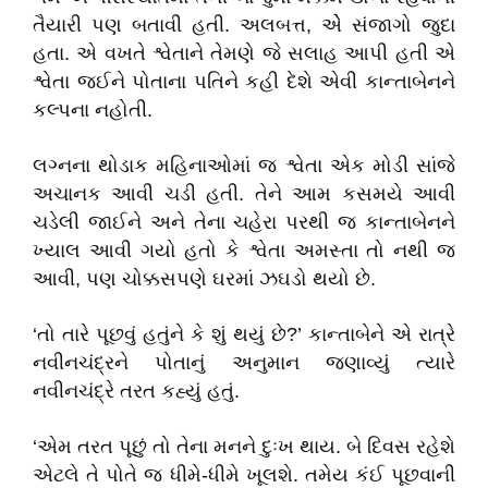
તૈયારી પણ બતાવી હતી. અલબત્ત, એે સંજાગો જુદા
હતા. એ વખતે શ્વેતાને તેમણે જે સલાહ આપી હતી એ
શ્વેતા જઈને પોતાના પતિને કહી દેશે એવી કાન્તાબેનને
કલ્પના નહોતી.
લગ્નના થોડાક મહિનાઓમાં જ શ્વેતા એક મોડી સાંજે
અચાનક આવી ચડી હતી. તેને આમ કસમયે આવી
ચડેલી જાઈને અને તેના ચહેરા પરથી જ કાન્તાબેનને
ખ્યાલ આવી ગયો હતો કે શ્વેતા અમસ્તા તો નથી જ
આવી, પણ ચોક્કસપણે ઘરમાં ઝઘડો થયો છે.
‘તો તારે પૂછવું હતુંને કે શું થયું છે?’ કાન્તાબેને એ રાત્રે
નવીનચંદ્રને પોતાનું અનુમાન જણાવ્યું ત્યારે
નવીનચંદ્રે તરત કહ્યું હતું.
‘એમ તરત પૂછું તો તેના મનને દુઃખ થાય. બે દિવસ રહેશે
એટલે તે પોતે જ ધીમે-ધીમે ખૂલશે. તમેય કંઈ પૂછવાની