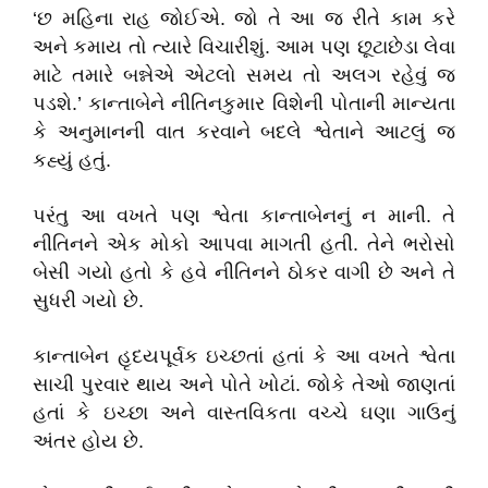
‘છ મહિના રાહ જોઈએ. જો તે આ જ રીતે કામ કરે
અને કમાય તો ત્યારે વિચારીશું. આમ પણ છૂટાછેડા લેવા
માટે તમારે બન્નેએ એટલો સમય તો અલગ રહેવું જ
પડશે.’ કાન્તાબેને નીતિનકુમાર વિશેની પોતાની માન્યતા
કે અનુમાનની વાત કરવાને બદલે શ્વેતાને આટલું જ
કહ્યું હતું.
પરંતુ આ વખતે પણ શ્વેતા કાન્તાબેનનું ન માની. તે
નીતિનને એક મોકો આપવા માગતી હતી. તેને ભરોસો
બેસી ગયો હતો કે હવે નીતિનને ઠોકર વાગી છે અને તે
સુધરી ગયો છે.
કાન્તાબેન હૃદયપૂર્વક ઇચ્છતાં હતાં કે આ વખતે શ્વેતા
સાચી પુરવાર થાય અને પોતે ખોટાં. જોકે તેઓ જાણતાં
હતાં કે ઇચ્છા અને વાસ્તવિકતા વચ્ચે ઘણા ગાઉનું
અંતર હોય છે.