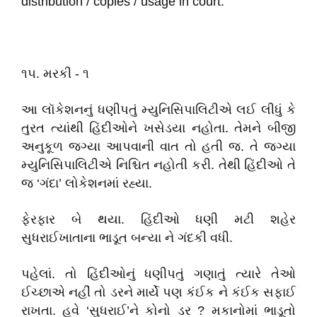
distribution / copies / usage in court.
૧૫. મરકી - ૧
આ લૉકેશનનું ધણીપતું મ્યુનિસિપાલિટીએ લઈ લીધું કે
તુરત ત્યાંથી હિંદીઓને ખસેડયા નહોતા. તેમને બીજી
અનુકૂળ જગ્યા આપવાની વાત તો હતી જ. તે જગ્યા
મ્યુનિસિપાલિટીએ નિશ્ચિત નહોતી કરી. તેથી હિંદીઓ તે
જ ‘ગંદા’ લોકેશનમાં રહ્યા.
ફેરફાર બે થયા. હિંદીઓ ધણી મટી શહેર
સુધરાઈખાતાના ભાડૂત બન્યા ને ગંદકી વધી.
પહેલાં. તો હિંદીઓનું ધણીપતું ગણાતું ત્યારે તેઓ
ઈચ્છાએ નહીં તો ડરને માર્યે પણ કંઈક ને કંઈક સફાઈ
રાખતા. હવે ‘સુધરાઈ’ને કોનો ડર ? મકાનોમાં ભાડૂતો