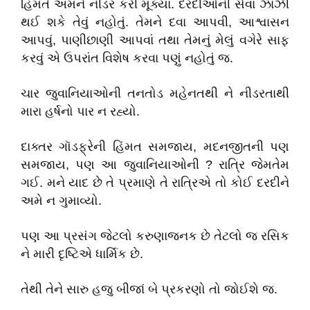
હિંમતે અમને નીડર કરી મૂક્યા. દરદીઓની સેવા ઝાઝી
થઈ શકે તેવું નહોતું. તેમને દવા આપવી, આશ્વાસન
આપવું, પાણીછાણી આપવાં તથા તેમનું મેલું વગેરે સાફ
કરવું એ ઉપરાંત વિશેષ કરવા પણું નહોતું જ.
ચાર જુવાનિયાઓની તનતોડ મહેનતથી ને નીડરતાથી
મારા હર્ષનો પાર ન રહ્યો.
દાક્તર ગૉડફ્રેની હિંમત સમજાય, મદનજીતની પણ
સમજાય, પણ આ જુવાનિયાઓની ? રાત્રિ જેમતેમ
ગઈ. મને યાદ છે તે પ્રમાણે તે રાત્રિએ તો કોઈ દરદીને
અમે ન ગુમાવ્યો.
પણ આ પ્રસંગ જેટલો કરુણાજનક છે તેટલો જ રસિક
ને મારી દૃષ્ટિએ ધાર્મિક છે.
તેથી તેને સારુ હજુ બીજાં બે પ્રકરણો તો જોઈશે જ.