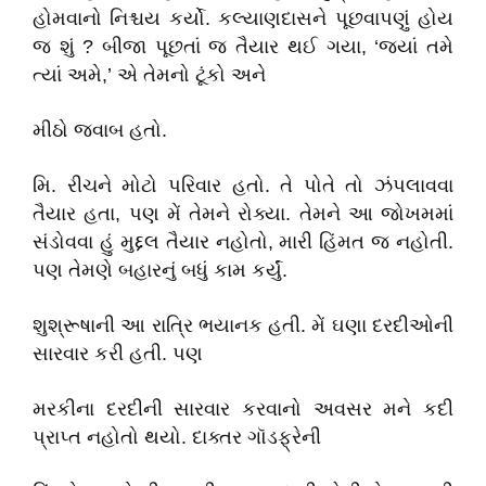
હોમવાનો નિશ્ચય કર્યો. કલ્યાણદાસને પૂછવાપણું હોય
જ શું ? બીજા પૂછતાં જ તૈયાર થઈ ગયા, ‘જ્યાં તમે
ત્યાં અમે,’ એ તેમનો ટૂંકો અને
મીઠો જવાબ હતો.
મિ. રીચને મોટો પરિવાર હતો. તે પોતે તો ઝંપલાવવા
તૈયાર હતા, પણ મેં તેમને રોક્યા. તેમને આ જોખમમાં
સંડોવવા હું મુદ્દલ તૈયાર નહોતો, મારી હિંમત જ નહોતી.
પણ તેમણે બહારનું બધું કામ કર્યું.
શુશ્રૂષાની આ રાત્રિ ભયાનક હતી. મેં ઘણા દરદીઓની
સારવાર કરી હતી. પણ
મરકીના દરદીની સારવાર કરવાનો અવસર મને કદી
પ્રાપ્ત નહોતો થયો. દાક્તર ગૉડફ્રેની