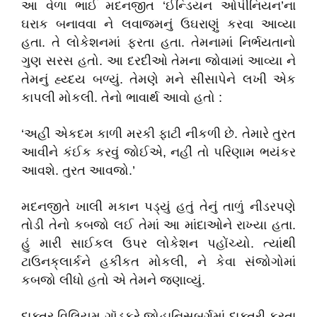
આ વેળા ભાઈ મદનજીત ‘ઈન્ડિયન ઓપીનિયન’ના
ઘરાક બનાવવા ને લવાજમનું ઉઘરાણું કરવા આવ્યા
હતા. તે લોકેશનમાં ફરતા હતા. તેમનામાં નિર્ભયતાનો
ગુણ સરસ હતો. આ દરદીઓ તેમના જોવામાં આવ્યા ને
તેમનું હ્ય્દય બળ્યું. તેમણે મને સીસાપેને લખી એક
કાપલી મોકલી. તેનો ભાવાર્થ આવો હતો :
‘અહીં એકદમ કાળી મરકી ફાટી નીકળી છે. તેમારે તુરત
આવીને કંઈક કરવું જોઈએ, નહીં તો પરિણામ ભયંકર
આવશે. તુરત આવજો.’
મદનજીતે ખાલી મકાન પડ્યું હતું તેનું તાળું નીડરપણે
તોડી તેનો કબજો લઈ તેમાં આ માંદાઓને રાખ્યા હતા.
હું મારી સાઈકલ ઉપર લોકેશન પહોંચ્યો. ત્યાંથી
ટાઉનક્‌લાર્કને હકીકત મોકલી, ને કેવા સંજોગોમાં
કબજો લીધો હતો એ તેમને જણાવ્યું.
દાક્તર વિલિયમ ગૉડફ્રે જોહાનિસબર્ગમાં દાક્તરી કરતા