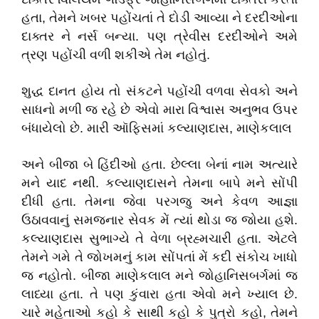
હતા, તેમને ખબર પહોંચતાં તે દોડી આવ્યા ને દરદીઓના
દાક્તર ને નર્સ બન્યા. પણ ત્રેવીસ દરદીઓને અમે
ત્રણ પહોંચી વળી શકીએ તેમ નહોતું.
શુદ્ધ દાનત હોય તો સંકટને પહોંચી વળવા સેવકો અને
સાધનો મળી જ રહે છે એવો મારા વિશ્વાસ અનુભવ ઉપર
બંધાયેલો છે. મારી ઑફિસમાં કલ્યાણદાસ, માણેકલાલ
અને બીજા બે હિંદીઓ હતા. છેલ્લા બેનાં નામ અત્યારે
મને યાદ નથી. કલ્યાણદાસને તેમના બાપે મને સોંપી
દીધી હતા. તેમના જેવા પરગજુ અને કેવળ આજ્ઞા
ઉઠાવવાનું સમજનાર સેવક મેં ત્યાં થોડા જ જોયા હશે.
કલ્યાણદાસ સુભાગ્યે તે વેળા બ્રહ્મચારી હતા. એટલે
તેમને ગમે તે જોખમનું કામ સોંપતાં મેં કદી સંકોચ ખાધો
જ નહોતો. બીજા માણેકલાલ મને જોહાનિસબર્ગમાં જ
લાધ્યા હતા. તે પણ કુંવારા હતા એવો મને ખ્યાલ છે.
ચારે મહેતાઓ કહો કે સાથી કહો કે પુત્રો કહો, તેમને