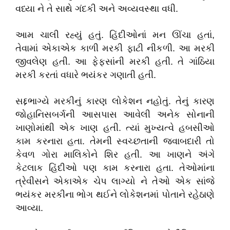
વધ્યા ને તે સાથે ગંદકી અને અવ્યવસ્થા વધી.
આમ ચાલી રહ્યું હતું. હિંદીઓનાં મન ઊંચા હતાં,
તેવામાં એકાએક કાળી મરકી ફાટી નીકળી. આ મરકી
જીવલેણ હતી. આ ફેફસાંની મરકી હતી. તે ગાંઠિયા
મરકી કરતાં વધારે ભયંકર ગણાતી હતી.
સદ્દભાગ્યે મરકીનું કારણ લોકેશન નહોતું. તેનું કારણ
જોહાનિસબર્ગની આસપાસ આવેલી અનેક સોનાની
ખાણોમાંથી એક ખાણ હતી. ત્યાં મુખ્યત્વે હબસીઓ
કામ કરનારા હતા. તેમની સ્વચ્છતાની જવાબદારી તો
કેવળ ગોરા માલિકોને શિર હતી. આ ખાણને અંગે
કેટલાક હિંદીઓ પણ કામ કરનારા હતા. તેઓમાંના
ત્રેવીસને એકાએક ચેપ લાગ્યો ને તેઓ એક સાંજે
ભયંકર મરકીના ભોગ થઈને લોકેશનમાં પોતાને રહેઠાણે
આવ્યા.