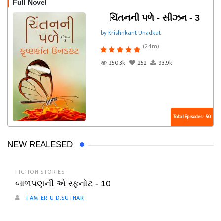
Full Novel
ચિંતનની પળે - સીઝન - 3
by Krishnkant Unadkat
(2.4m)
250.3k
252
93.9k
Total Episodes : 50
NEW REALESED
FICTION STORIES
બાળપણની એ રફનોટ - 10
I AM ER U.D.SUTHAR