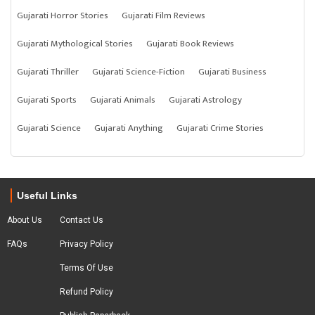
Gujarati Horror Stories
Gujarati Film Reviews
Gujarati Mythological Stories
Gujarati Book Reviews
Gujarati Thriller
Gujarati Science-Fiction
Gujarati Business
Gujarati Sports
Gujarati Animals
Gujarati Astrology
Gujarati Science
Gujarati Anything
Gujarati Crime Stories
Useful Links
About Us
Contact Us
FAQs
Privacy Policy
Terms Of Use
Refund Policy