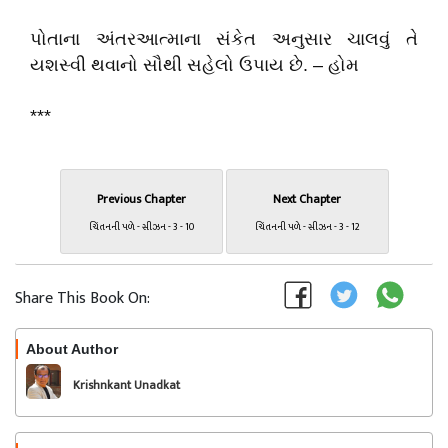
પોતાના અંતરઆત્માના સંકેત અનુસાર ચાલવું તે
યશસ્વી થવાનો સૌથી સહેલો ઉપાય છે. – હોમ
***
Previous Chapter
Next Chapter
ચિંતનની પળે - સીઝન - 3 - 10
ચિંતનની પળે - સીઝન - 3 - 12
Share This Book On:
About Author
Follow
Krishnkant Unadkat