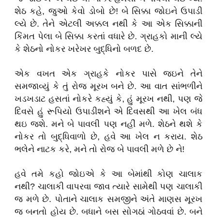
શેઠ કહે, જુઓ કેવો ડોબો છે! બે સિક્કા જોઇને ઉપાડી
લ્યે છે. તેને એટલી અક્કલ નથી કે આ એક સિક્કાની
કિંમત પેલા બે સિક્કા કરતાં વધારે છે. ગ્રાહકો માની લ્યે
કે શેઠનો નોકર ખરેખર બુદ્ધિનો બળદ છે.
એક વખત એક ગ્રાહકે નોકર પાસે જઇને તેને
સમજાવ્યું કે તું રોજ મૂરખ બને છે. આ વાત સાંભળીને
ખડખડાટ હસતાં નોકરે કહ્યું કે, હું મૂરખ નથી, પણ જે
દિવસે હું રૂપિયો ઉપાડીશને એ દિવસથી આ ખેલ બંધ
થઇ જશે. મને બે પાવલી પણ નહીં મળે. શેઠને થશે કે
નોકર તો બુદ્ધિવાળો છે, હવે આ ખેલ ન કરાય. શેઠ
ભલેને નાટક કરે, મને તો રોજ બે પાવલી મળે છે ને!
હવે તમે કહો જોઇએ કે આ બેમાંથી કોણ ચાલાક
નથી? ચાલાકી વાપરવા જાવ ત્યારે સામેથી પણ ચાલાકી
જ મળે છે. પોતાને ચાલાક સમજીને અંતે માણસ મૂરખ
જ બનતો હોય છે. બધાને બસ સોગઠાં ગોઠવવાં છે. બને