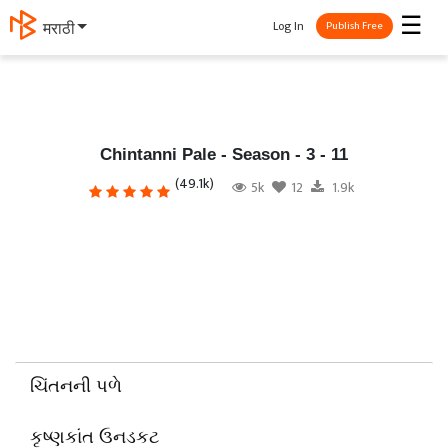
☰
Log In
मराठी
Publish Free
Chintanni Pale - Season - 3 - 11
(49.1k)
5k
12
1.9k
ચિંતનની પળે
કૃષ્ણકાંત ઉનડકટ