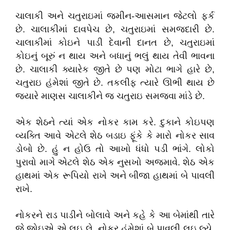
ચાલાકી અને ચતુરાઇમાં જમીન-આસમાન જેટલો ફર્ક
છે. ચાલાકીમાં દાવપેચ છે, ચતુરાઇમાં સમજદારી છે.
ચાલાકીમાં કોઇને પાડી દેવાની દાનત છે, ચતુરાઇમાં
કોઇનું બૂરું ન થાય અને બધાનું ભલું થાય તેવી ભાવના
છે. ચાલાકી ક્યારેક જીતે છે પણ મોટા ભાગે હારે છે,
ચતુરાઇ હંમેશાં જીતે છે. તકલીફ ત્યારે ઊભી થાય છે
જ્યારે માણસ ચાલાકીને જ ચતુરાઇ સમજવા માંડે છે.
એક શેઠને ત્યાં એક નોકર કામ કરે. દુકાને કોઇપણ
વ્યક્તિ આવે એટલે શેઠ બડાઇ ફૂંકે કે મારો નોકર સાવ
ડોબો છે. હું ન હોઉ તો આખો ધંધો પડી ભાંગે. લોકો
પુરાવો માગે એટલે શેઠ એક નુસખો અજમાવે. શેઠ એક
હાથમાં એક રૂપિયો રાખે અને બીજા હાથમાં બે પાવલી
રાખે.
નોકરને રાડ પાડીને બોલાવે અને કહે કે આ બેમાંથી તારે
જે જોઇએ એ લઇ લે. નોકર હંમેશાં બે પાવલી લઇ લ્યે.