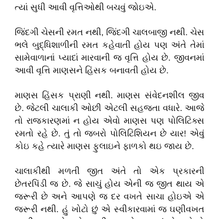
ત્યાં સુધી આવી વૃત્તિઓથી બચવું જોઇએ.
જિંદગી ચેસની રમત નથી, જિંદગી ચાલબાજી નથી. ચેસ
ભલે બુદ્ધિશાળીની રમત કહેવાતી હોય પણ અંતે તેમાં
સામેવાળાનાં પ્યાદાં મારવાની જ વૃત્તિ હોય છે. જીવનમાં
આવી વૃત્તિ માણસને હિંસક બનાવતી હોય છે.
માણસ હિંસક પ્રાણી નથી. માણસ સંવેદનશીલ જીવ
છે. જેટલી ચાલાકી ઓછી એટલી સહજતા વધારે. આજે
તો રાજકારણમાં ન હોય એવો માણસ પણ પોલિટિક્સ
રમતો રહે છે. તું તો જબરો પોલિટિશિયન છે યાર! એવું
કોઇ કહે ત્યારે માણસ ફુલાઇને ફાળકો થઇ જાય છે.
ચાલાકીથી મળતી જીત અંતે તો એક પ્રકારની
છેતરપિંડી જ છે. જે સાચું હોય એની જ જીત થાય એ
જરૂરી છે અને આપણે જ દર વખતે સાચા હોઇએ એ
જરૂરી નથી. હું ખોટો છું એ સ્વીકારવામાં જ ઘણીવખત