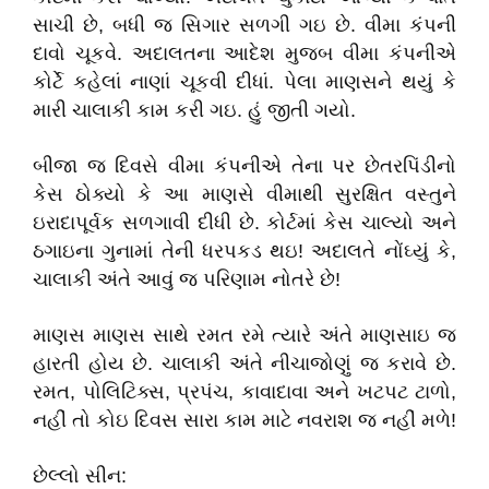
સાચી છે, બધી જ સિગાર સળગી ગઇ છે. વીમા કંપની
દાવો ચૂકવે. અદાલતના આદેશ મુજબ વીમા કંપનીએ
કોર્ટે કહેલાં નાણાં ચૂકવી દીધાં. પેલા માણસને થયું કે
મારી ચાલાકી કામ કરી ગઇ. હું જીતી ગયો.
બીજા જ દિવસે વીમા કંપનીએ તેના પર છેતરપિંડીનો
કેસ ઠોક્યો કે આ માણસે વીમાથી સુરક્ષિત વસ્તુને
ઇરાદાપૂર્વક સળગાવી દીધી છે. કોર્ટમાં કેસ ચાલ્યો અને
ઠગાઇના ગુનામાં તેની ધરપકડ થઇ! અદાલતે નોંઘ્યું કે,
ચાલાકી અંતે આવું જ પરિણામ નોતરે છે!
માણસ માણસ સાથે રમત રમે ત્યારે અંતે માણસાઇ જ
હારતી હોય છે. ચાલાકી અંતે નીચાજોણું જ કરાવે છે.
રમત, પોલિટિક્સ, પ્રપંચ, કાવાદાવા અને ખટપટ ટાળો,
નહીં તો કોઇ દિવસ સારા કામ માટે નવરાશ જ નહીં મળે!
છેલ્લો સીન: