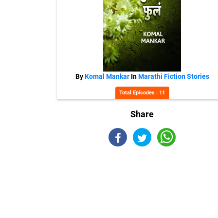
By
Komal Mankar
In
Marathi Fiction Stories
Total Episodes : 11
Share