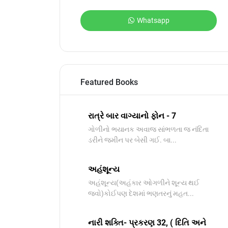
Whatsapp
Featured Books
રાત્રે બાર વાગ્યાનો ફોન - 7
ગોળીનો ભયાનક અવાજ સાંભળતા જ નંદિતા
ડરીને જમીન પર બેસી ગઈ. બા...
અહંશૂન્ય
અહંશૂન્ય(અહંકાર ઓગળીને શૂન્ય થઈ
જવો)કોઈપણ દેશમાં ભણતરનું મહત...
નારી શક્તિ- પ્રકરણ 32, ( દિતિ અને