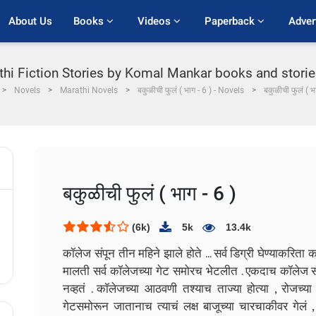
About Us
Books 
Videos 
Paperback 
Adver
hi Fiction Stories by Komal Mankar books and stories P
Novels
Marathi Novels
बकुळीची फुलं ( भाग - 6 ) - Novels
बकुळीची फुलं ( भ
बकुळीची फुलं ( भाग - 6 )
(6k)
5k
13.4k
कॉलेज संपून तीन महिने झाले होते ... सर्व डिग्री घेण्याकरिता कॉ
मालती सर्व कॉलेजच्या गेट समोरच भेटलीत . एकदाच कॉलेज स
नव्हतं . कॉलेजच्या आठवणी तश्याच ताज्या होत्या , रोजच्
गेटसमोरून जातानाच त्याचं लक्ष बाजूच्या चारचाकीवर गेलं , 