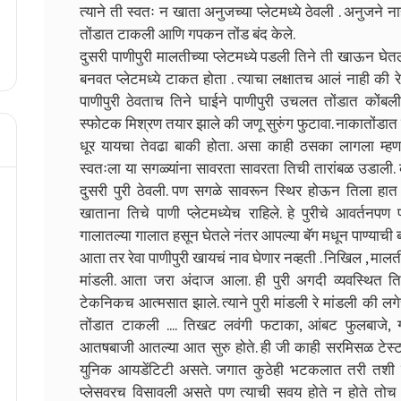
त्याने ती स्वतः न खाता अनुजच्या प्लेटमध्ये ठेवली . अनुजन
तोंडात टाकली आणि गपकन तोंड बंद केले.
दुसरी पाणीपुरी मालतीच्या प्लेटमध्ये पडली तिने ती खाऊन घेतली
बनवत प्लेटमध्ये टाकत होता . त्याचा लक्षातच आलं नाही की रेवा
पाणीपुरी ठेवताच तिने घाईने पाणीपुरी उचलत तोंडात कोंबली
स्फोटक मिश्रण तयार झाले की जणू सुरुंग फुटावा. नाकातोंडात प
धूर यायचा तेवढा बाकी होता. असा काही ठसका लागला म्हणता
स्वतःला या सगळ्यांना सावरता सावरता तिची तारांबळ उडाली. 
दुसरी पुरी ठेवली. पण सगळे सावरून स्थिर होऊन तिला हा
खाताना तिचे पाणी प्लेटमध्येच राहिले. हे पुरीचे आवर्तनपण
गालातल्या गालात हसून घेतले नंतर आपल्या बॅग मधून पाण्याची 
आता तर रेवा पाणीपुरी खायचं नाव घेणार नव्हती . निखिल , मालती ,
मांडली. आता जरा अंदाज आला. ही पुरी अगदी व्यवस्थित ति
टेकनिकच आत्मसात झाले. त्याने पुरी मांडली रे मांडली की
तोंडात टाकली .... तिखट लवंगी फटाका, आंबट फुलबाजे
आतषबाजी आतल्या आत सुरु होते. ही जी काही सरमिसळ टेस्ट अस
युनिक आयडेंटिटी असते. जगात कुठेही भटकलात तरी तशी सेम 
प्लेसवरच विसावली असते पण त्याची सवय होते न होते तोच