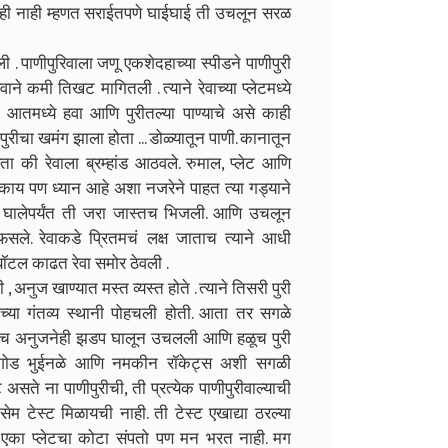
े नाही नाही म्हणत सराईतपणे घाईघाई ती उचलून सरळ
 . पाणीपुरिवाला जणू एकशेदहाच्या स्पीडने पाणीपुरी
ने कमी तिखट मागितली . त्याने रेवाच्या प्लेटमध्ये
 आतमध्ये हवा आणि पुरीतल्या पाण्याचे असे काही
ुरीचा खमंग झाला होता ... डोळ्यातून पाणी. कानातून
 की रेवाला ब्रम्हांड आठवले. रुमाल, प्लेट आणि
काय पण ध्यान आहे अशा नजरेने पाहत त्या गड्याने
त घालेपर्यंत ती जरा जास्तच भिजली. आणि उचलून
 फसले. रेवाकडे प्रितमचं लक्ष जाताच त्याने आधी
बॉटल काढत रेवा समोर ठेवली .
 अनुज खाण्यात मस्त व्यस्त होते . त्याने तिसरी पुरी
च्या गंतव्य स्थानी पोहचली होती. आता तर सगळे
 लगेच अनुजनेही झडप घालून उचलली आणि हळूच पुरी
, गोड भुईनळे आणि नमकीन रॉकेट्स अशी सगळी
ते ना पाणीपुरीची, ती प्रत्येक पाणीपुरीवाल्याची
टेस्ट मिळायची नाही. ती टेस्ट एखाद्या ठरल्या
 एका प्लेटचा कोटा संपतो पण मन भरत नाही. मग