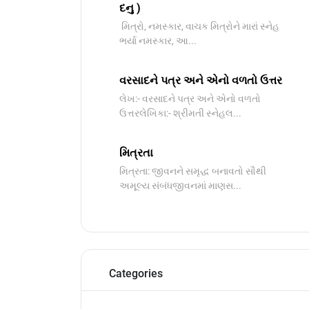
દનુ )
મિત્રો, નમસ્કાર, વાચક મિત્રોને મારાં સ્નેહ
ભર્યા નમસ્કાર, આ...
વરસાદને પત્ર અને એનો વળતો ઉત્તર
લેખ:- વરસાદને પત્ર અને એનો વળતો
ઉત્તરલેખિકા:- શ્રીમતી સ્નેહલ...
મિત્રતા
મિત્રતા: જીવનને સમૃદ્ધ બનાવતો સૌથી
અમૂલ્ય સંબંધજીવનમાં માણસ...
Categories