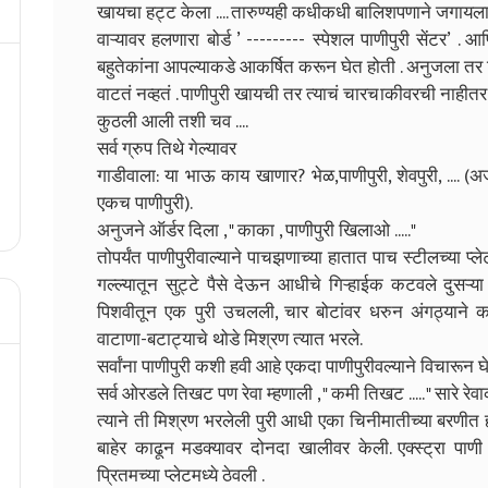
खायचा हट्ट केला .... तारुण्यही कधीकधी बालिशपणाने जगायला भ
वाऱ्यावर हलणारा बोर्ड ’ --------- स्पेशल पाणीपुरी सेंटर’ 
बहुतेकांना आपल्याकडे आकर्षित करून घेत होती . अनुजला तर 
वाटतं नव्हतं . पाणीपुरी खायची तर त्याचं चारचाकीवरची नाहीतर 
कुठली आली तशी चव ....
सर्व ग्रुप तिथे गेल्यावर
गाडीवाला: या भाऊ काय खाणार? भेळ,पाणीपुरी, शेवपुरी, .... (अज
एकच पाणीपुरी).
अनुजने ऑर्डर दिला , " काका , पाणीपुरी खिलाओ ....."
तोपर्यंत पाणीपुरीवाल्याने पाचझणाच्या हातात पाच स्टीलच्या प्ल
गल्ल्यातून सुट्टे पैसे देऊन आधीचे गिऱ्हाईक कटवले दुसऱ्या
पिशवीतून एक पुरी उचलली, चार बोटांवर धरुन अंगठ्याने कर्
वाटाणा-बटाट्याचे थोडे मिश्रण त्यात भरले.
सर्वांना पाणीपुरी कशी हवी आहे एकदा पाणीपुरीवल्याने विचार
सर्व ओरडले तिखट पण रेवा म्हणाली , " कमी तिखट ..... " सारे रेव
त्याने ती मिश्रण भरलेली पुरी आधी एका चिनीमातीच्या बरण
बाहेर काढून मडक्यावर दोनदा खालीवर केली. एक्स्ट्रा पाण
प्रितमच्या प्लेटमध्ये ठेवली .