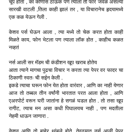
चूप होता , का कोणास ठाऊक पण त्याला ती फार जवळ असल्या
सारखी वाटली ,तिला काही झालं तर , या विचारानेच हृदयामध्ये
एक कळ येऊन गेली .
केशव पर्स घेऊन आला , त्या मध्ये तो चेक करत होता काही
मिळते काय, फोन भेटला पण त्याला लॉक होत , काहीच कळत
नव्हतं
नर्स आली सर मॅडम ची कंडीशन खूप खराब होतेय
आता त्याने मागचा पुढचा विचार न करता त्या पेपर वर फादर चा
ठिकाणी स्वतः ची सईन केली .
इकडे त्याचा घरून फोन येत होता वारंवार , आणि का नाही येणार
आज तो तब्बल तीन वर्षांनी भारतात परत आला होता , आणि
एअरपोर्ट वरून घरी जातांना हे सगळं घडल होत . तो तसा खूप
रागीट, त्याच मन असा कधी पिघालयच नाही , पण मदतीला
नेहमी धाऊन जाणारा .
केशव आणि तो बाहेर थांबले होते, तेवढयात नर्स आली पेपर