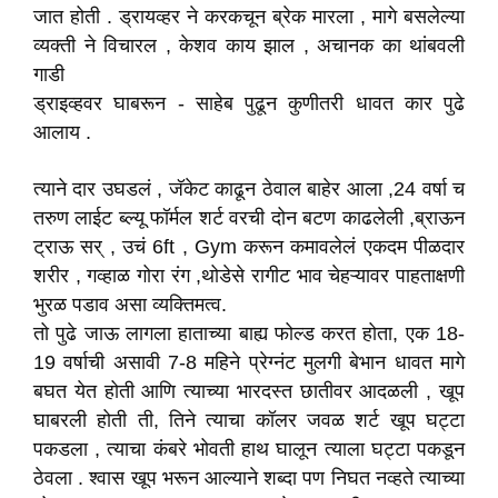
जात होती . ड्रायव्हर ने करकचून ब्रेक मारला , मागे बसलेल्या
व्यक्ती ने विचारल , केशव काय झाल , अचानक का थांबवली
गाडी
ड्राइव्हवर घाबरून - साहेब पुढून कुणीतरी धावत कार पुढे
आलाय .
त्याने दार उघडलं , जॅकेट काढून ठेवाल बाहेर आला ,24 वर्षा च
तरुण लाईट ब्ल्यू फॉर्मल शर्ट वरची दोन बटण काढलेली ,ब्राऊन
ट्राऊ सर् , उचं 6ft , Gym करून कमावलेलं एकदम पीळदार
शरीर , गव्हाळ गोरा रंग ,थोडेसे रागीट भाव चेहऱ्यावर पाहताक्षणी
भुरळ पडाव असा व्यक्तिमत्व.
तो पुढे जाऊ लागला हाताच्या बाह्य फोल्ड करत होता, एक 18-
19 वर्षाची असावी 7-8 महिने प्रेग्नंट मुलगी बेभान धावत मागे
बघत येत होती आणि त्याच्या भारदस्त छातीवर आदळली , खूप
घाबरली होती ती, तिने त्याचा कॉलर जवळ शर्ट खूप घट्टा
पकडला , त्याचा कंबरे भोवती हाथ घालून त्याला घट्टा पकडून
ठेवला . श्वास खूप भरून आल्याने शब्दा पण निघत नव्हते त्याच्या