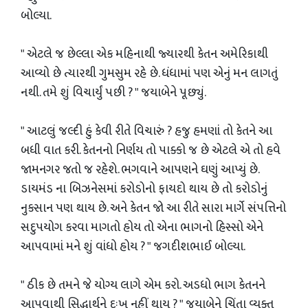
બોલ્યા.
" એટલે જ છેલ્લા એક મહિનાથી જ્યારથી કેતન અમેરિકાથી
આવ્યો છે ત્યારથી ગુમસુમ રહે છે. ધંધામાં પણ એનું મન લાગતું
નથી. તમે શું વિચાર્યું પછી ? " જયાબેને પૂછ્યું.
" આટલું જલ્દી હું કેવી રીતે વિચારું ? હજુ હમણાં તો કેતને આ
બધી વાત કરી. કેતનનો નિર્ણય તો પાક્કો જ છે એટલે એ તો હવે
જામનગર જતો જ રહેશે. ભગવાને આપણને ઘણું આપ્યું છે.
ડાયમંડ ના બિઝનેસમાં કરોડોનો ફાયદો થાય છે તો કરોડોનું
નુકસાન પણ થાય છે. અને કેતન જો આ રીતે સારા માર્ગે સંપત્તિનો
સદુપયોગ કરવા માગતો હોય તો એના ભાગનો હિસ્સો એને
આપવામાં મને શું વાંધો હોય ? " જગદીશભાઈ બોલ્યા.
" ઠીક છે તમને જે યોગ્ય લાગે એમ કરો. અડધો ભાગ કેતનને
આપવાથી સિદ્ધાર્થને દુઃખ નહીં થાય ? " જયાબેને ચિંતા વ્યક્ત