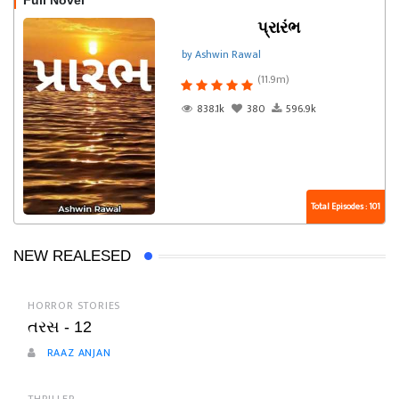
Full Novel
પ્રારંભ
by Ashwin Rawal
(11.9m)
838.1k
380
596.9k
Total Episodes : 101
NEW REALESED
HORROR STORIES
તરસ - 12
RAAZ ANJAN