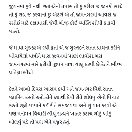
જીવનમાં હવે નથી. છતાં એની તપાસ તો હું કરીશ જ. જાનકી સાથે
તો હું લગ્ન જ કરવાનો છું એટલે એ તો જામનગરમાં આવશે જ.
રસોઈ માટે દક્ષામાસી જેવી બીજી કોઈ વ્યક્તિ શોધી કાઢવી
પડશે.
જે માયા ગુરુજીએ રચી હતી એ જ ગુરુજીને સતત પ્રાર્થના કરીને
ખોવાયેલાં પાત્રોને મારા જીવનમાં પાછાં લાવીશ. બસ
જામનગરમાં મારે ફરીથી જીવન યાત્રા ચાલુ કરવી છે. કેતને ભીષ્મ
પ્રતિજ્ઞા લીધી.
કેતને આખો દિવસ આરામ કર્યો અને જામનગર વિશે સતત
પ્લાનિંગ કરતો રહ્યો. કોને ક્યાંથી કેવી રીતે શોધવું એનો વિચાર
કરતો રહ્યો. પપ્પાને કઈ રીતે સમજાવવા અને શું વાત કરવી એ
પણ મનોમન વિચારી લીધું. સત્યને ખાતર કદાચ થોડું ખોટું
બોલવું પડે તો પણ એને મંજૂર હતું.