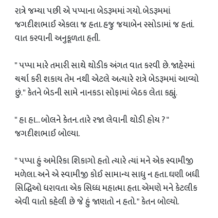
રાત્રે જમ્યા પછી એ પપ્પાના બેડરૂમમાં ગયો. બેડરૂમમાં
જગદીશભાઈ એકલા જ હતા. હજુ જયાબેન રસોડામાં જ હતાં.
વાત કરવાની અનુકૂળતા હતી.
" પપ્પા મારે તમારી સાથે થોડીક અંગત વાત કરવી છે. જાહેરમાં
ચર્ચા કરી શકાય તેમ નથી એટલે અત્યારે રાત્રે બેડરૂમમાં આવ્યો
છું. " કેતને બેડની સામે નાનકડા સોફામાં બેઠક લેતા કહ્યું.
" હા હા... બોલને કેતન. તારે રજા લેવાની થોડી હોય ? "
જગદીશભાઈ બોલ્યા.
" પપ્પા હું અમેરિકા શિકાગો હતો ત્યારે ત્યાં મને એક સ્વામીજી
મળેલા. અને એ સ્વામીજી કોઈ સામાન્ય સાધુ ન હતા. ઘણી બધી
સિદ્ધિઓ ધરાવતા એક સિધ્ધ મહાત્મા હતા. એમણે મને કેટલીક
એવી વાતો કહેલી છે જે હું જાણતો ન હતો. " કેતન બોલ્યો.