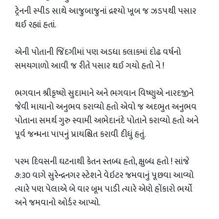
ટ્રેનની સ્પીડ સાથે આજુબાજુનાં દ્રશ્યો ખૂબ જ ઝડપથી પસાર
થઈ રહ્યાં હતાં.
એની પોતાની જિંદગીમાં પણ અડધા કલાકમાં દોઢ વર્ષનો
સમયગાળો આવી જ રીતે પસાર થઈ ગયો હતો ને !
ભગવાન શ્રીકૃષ્ણે સુદામાને અને ભગવાન વિષ્ણુએ નારદજીને
જેવી માયાનો અનુભવ કરાવ્યો હતો એવો જ અદભુત અનુભવ
પોતાના સમર્થ ગુરુ સ્વામી અભેદાનંદે પોતાને કરાવ્યો હતો અને
પૂર્વ જન્મના પાપનું પ્રાયશ્ચિત કરાવી દીધું હતું.
પરમ દિવસની ઘટનાથી કેતન સ્તબ્ધ હતો, ક્ષુબ્ધ હતો ! સાંજે
૭:૩૦ વાગે સુરેન્દ્રનગર સ્ટેશને વેઇટર જમવાનું પૂછવા આવ્યો
ત્યારે પણ પેલાએ બે વાર બૂમ પાડી ત્યારે એણે હોંકારો ભર્યો
અને જમવાનો ઓર્ડર આપ્યો.