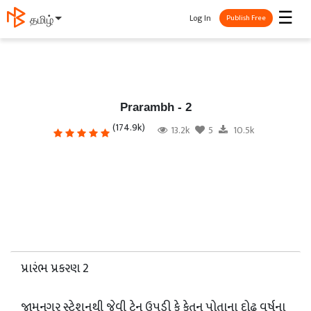
☰
Log In
தமிழ்
Publish Free
Prarambh - 2
(174.9k)
13.2k
5
10.5k
પ્રારંભ પ્રકરણ 2
જામનગર સ્ટેશનથી જેવી ટ્રેન ઉપડી કે કેતન પોતાના દોઢ વર્ષના