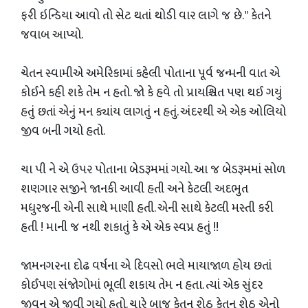
ફરી ઇન્ડિયા આવો તો સેટ થતાં થોડી વાર લાગે જ છે. " કેતને
જવાબ આપ્યો.
ચેતન સ્વામીએ અમેરિકામાં કહેલી પોતાના પૂર્વ જન્મની વાત એ
કોઈને કહી શકે તેમ ન હતો. જો કે હવે તો પ્રાયશ્ચિત પણ થઈ ગયું
હતું છતાં એનું મન ક્યાંય લાગતું ન હતું. અંદરથી એ એક ઓલિયો
જીવ બની ગયો હતો.
ચા પી ને એ ઉપર પોતાના બેડરૂમમાં ગયો. આ જ બેડરૂમમાં સોળ
શણગાર સજીને જાનકી આવી હતી અને કેટલી અદભુત
મધુરજની એની સાથે માણી હતી. એની સાથે કેટલી મસ્તી કરી
હતી ! માની જ નથી શકાતું કે એ એક સ્વપ્ન હતું !!
જામનગરના દોઢ વર્ષના એ દિવસો ભલે માયાજાળ હોય છતાં
કોઈપણ સંજોગોમાં ભૂલી શકાય તેમ ન હતા. ત્યાં એક સુંદર
જીવન એ જીવી ગયો હતો. ચારે બાજુ કેતન શેઠ કેતન શેઠ એનો