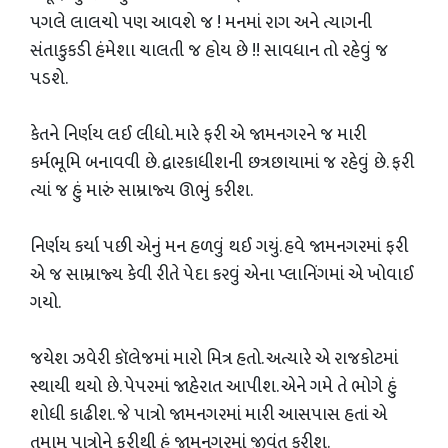
પગલે લાલચો પણ આવશે જ ! મનમાં રાગ અને ત્યાગની
સંતાકુકડી હંમેશા ચાલતી જ હોય છે !! સાવધાન તો રહેવું જ
પડશે.
કેતને નિર્ણય લઈ લીધો. મારે ફરી એ જામનગરને જ મારી
કર્મભૂમિ બનાવવી છે. દ્વારકાધીશની છત્રછાયામાં જ રહેવું છે. ફરી
ત્યાં જ હું મારું સામ્રાજ્ય ઊભું કરીશ.
નિર્ણય કર્યા પછી એનું મન હળવું થઈ ગયું. હવે જામનગરમાં ફરી
એ જ સામ્રાજ્ય કેવી રીતે પેદા કરવું એના પ્લાનિંગમાં એ ખોવાઈ
ગયો.
જયેશ ઝવેરી કૉલેજમાં મારો મિત્ર હતો. અત્યારે એ રાજકોટમાં
સ્થાયી થયો છે. પેપરમાં જાહેરાત આપીશ. એને ગમે તે ભોગે હું
શોધી કાઢીશ. જે પાત્રો જામનગરમાં મારી આસપાસ હતાં એ
તમામ પાત્રોને ફરીથી હું જામનગરમાં જીવંત કરીશ.