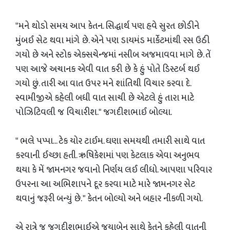
"મને થોડો સમય આપ કેતન. સિદ્ધાર્થ પણ હવે સુરત છોડીને
મુંબઈ સેટ થવા માંગે છે. એને પણ ડાયમંડ માર્કેટમાંથી રસ ઉઠી
ગયો છે અને સ્ટોક એક્સચેન્જમાં નસીબ અજમાવવા માગે છે. તેં
પણ આજે અચાનક એવી વાત કરી છે કે હું પોતે ડિસ્ટર્બ થઈ
ગયો છું. તારી આ વાત ઉપર મને શાંતિથી વિચાર કરવા દે.
સ્વામીજીએ કહેલી બધી વાત સાચી છે એટલે હું તારા માટે
પોઝિટિવલી જ વિચારીશ." જગદીશભાઈ બોલ્યા.
" ભલે પપ્પા... ટેક યોર ટાઈમ. ઘણા સમયથી તમારી સાથે વાત
કરવાની ઈચ્છા હતી. ઋષિકેશમાં પણ કેટલાક એવા અનુભવ
થયા કે મેં જામનગર જવાનો નિર્ણય લઈ લીધો. આપણા પરિવાર
ઉપરના આ અભિશાપને દૂર કરવા માટે મારે જામનગર સેટ
થવાનું જરૂરી બન્યું છે. " કેતન બોલ્યો અને બહાર નીકળી ગયો.
એ રાત્રે જ જગદીશભાઈએ જયાબેન સાથે કેતને કહેલી વાતની