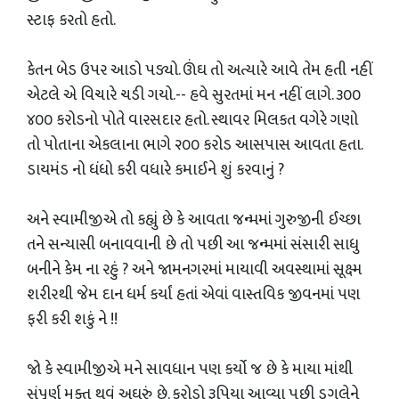
સ્ટાફ કરતો હતો.
કેતન બેડ ઉપર આડો પડ્યો. ઊંઘ તો અત્યારે આવે તેમ હતી નહીં
એટલે એ વિચારે ચડી ગયો.-- હવે સુરતમાં મન નહીં લાગે. ૩૦૦
૪૦૦ કરોડનો પોતે વારસદાર હતો. સ્થાવર મિલકત વગેરે ગણો
તો પોતાના એકલાના ભાગે ૨૦૦ કરોડ આસપાસ આવતા હતા.
ડાયમંડ નો ધંધો કરી વધારે કમાઈને શું કરવાનું ?
અને સ્વામીજીએ તો કહ્યું છે કે આવતા જન્મમાં ગુરુજીની ઈચ્છા
તને સન્યાસી બનાવવાની છે તો પછી આ જન્મમાં સંસારી સાધુ
બનીને કેમ ના રહું ? અને જામનગરમાં માયાવી અવસ્થામાં સૂક્ષ્મ
શરીરથી જેમ દાન ધર્મ કર્યાં હતાં એવાં વાસ્તવિક જીવનમાં પણ
ફરી કરી શકું ને !!
જો કે સ્વામીજીએ મને સાવધાન પણ કર્યો જ છે કે માયા માંથી
સંપૂર્ણ મુક્ત થવું અઘરું છે. કરોડો રૂપિયા આવ્યા પછી ડગલેને