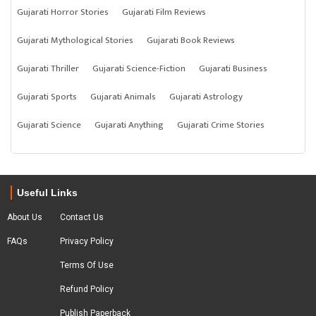
Gujarati Horror Stories
Gujarati Film Reviews
Gujarati Mythological Stories
Gujarati Book Reviews
Gujarati Thriller
Gujarati Science-Fiction
Gujarati Business
Gujarati Sports
Gujarati Animals
Gujarati Astrology
Gujarati Science
Gujarati Anything
Gujarati Crime Stories
Useful Links
About Us
Contact Us
FAQs
Privacy Policy
Terms Of Use
Refund Policy
Publish Paperback