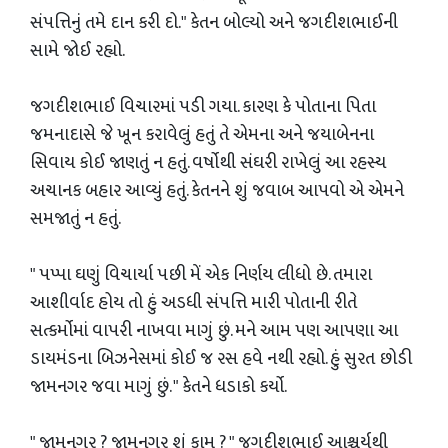
સંપત્તિનું તમે દાન કરી દો." કેતન બોલ્યો અને જગદીશભાઈની
સામે જોઈ રહ્યો.
જગદીશભાઈ વિચારમાં પડી ગયા. કારણ કે પોતાના પિતા
જમનાદાસે જે ખૂન કરાવેલું હતું તે એમના અને જયાબેનના
સિવાય કોઈ જાણતું ન હતું. વર્ષોથી સંઘરી રાખેલું આ રહસ્ય
અચાનક બહાર આવ્યું હતું. કેતનને શું જવાબ આપવો એ એમને
સમજાતું ન હતું.
" પપ્પા ઘણું વિચાર્યા પછી મેં એક નિર્ણય લીધો છે. તમારા
આશીર્વાદ હોય તો હું અડધી સંપત્તિ મારી પોતાની રીતે
સત્કર્મોમાં વાપરી નાખવા માગું છું. મને આમ પણ આપણા આ
ડાયમંડના બિઝનેસમાં કોઈ જ રસ હવે નથી રહ્યો. હું સુરત છોડી
જામનગર જવા માગું છું. " કેતને ધડાકો કર્યો.
" જામનગર ? જામનગર શું કામ ? " જગદીશભાઈ આશ્ચર્યથી