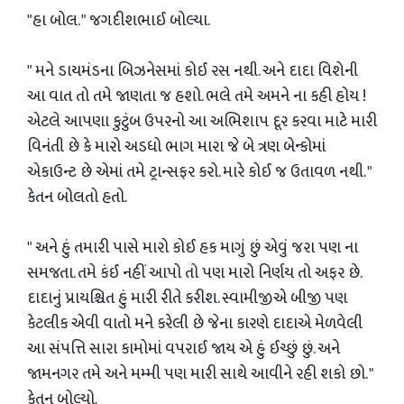
"હા બોલ. " જગદીશભાઈ બોલ્યા.
" મને ડાયમંડના બિઝનેસમાં કોઈ રસ નથી. અને દાદા વિશેની
આ વાત તો તમે જાણતા જ હશો. ભલે તમે અમને ના કહી હોય !
એટલે આપણા કુટુંબ ઉપરનો આ અભિશાપ દૂર કરવા માટે મારી
વિનંતી છે કે મારો અડધો ભાગ મારા જે બે ત્રણ બેન્કોમાં
એકાઉન્ટ છે એમાં તમે ટ્રાન્સફર કરો. મારે કોઈ જ ઉતાવળ નથી. "
કેતન બોલતો હતો.
" અને હું તમારી પાસે મારો કોઈ હક માગું છું એવું જરા પણ ના
સમજતા. તમે કંઈ નહીં આપો તો પણ મારો નિર્ણય તો અફર છે.
દાદાનું પ્રાયશ્ચિત હું મારી રીતે કરીશ. સ્વામીજીએ બીજી પણ
કેટલીક એવી વાતો મને કરેલી છે જેના કારણે દાદાએ મેળવેલી
આ સંપત્તિ સારા કામોમાં વપરાઈ જાય એ હું ઈચ્છું છું. અને
જામનગર તમે અને મમ્મી પણ મારી સાથે આવીને રહી શકો છો. "
કેતન બોલ્યો.