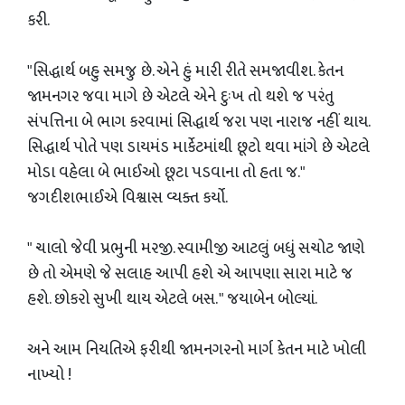
કરી.
"સિદ્ધાર્થ બહુ સમજુ છે. એને હું મારી રીતે સમજાવીશ. કેતન
જામનગર જવા માગે છે એટલે એને દુઃખ તો થશે જ પરંતુ
સંપત્તિના બે ભાગ કરવામાં સિદ્ધાર્થ જરા પણ નારાજ નહીં થાય.
સિદ્ધાર્થ પોતે પણ ડાયમંડ માર્કેટમાંથી છૂટો થવા માંગે છે એટલે
મોડા વહેલા બે ભાઈઓ છૂટા પડવાના તો હતા જ."
જગદીશભાઈએ વિશ્વાસ વ્યક્ત કર્યો.
" ચાલો જેવી પ્રભુની મરજી. સ્વામીજી આટલું બધું સચોટ જાણે
છે તો એમણે જે સલાહ આપી હશે એ આપણા સારા માટે જ
હશે. છોકરો સુખી થાય એટલે બસ. " જયાબેન બોલ્યાં.
અને આમ નિયતિએ ફરીથી જામનગરનો માર્ગ કેતન માટે ખોલી
નાખ્યો !