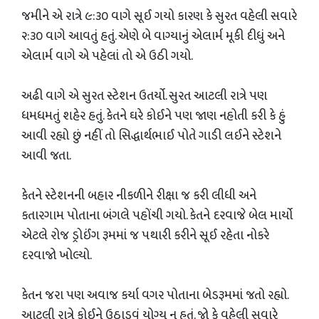
જમીને એ રાત્રે ૯:૩૦ વાગે સૂઈ ગયો કારણ કે સુરત વહેલી સવારે
૨:૩૦ વાગે આવતું હતું. એણે બે વાગ્યાનું એલાર્મ મૂકી દીધું અને
એલાર્મ વાગે એ પહેલાં તો એ ઉઠી ગયો.
અઢી વાગે એ સુરત સ્ટેશન ઉતર્યો. સુરત આટલી રાત્રે પણ
ધમધમતું શહેર હતું. કેતને ઘરે કોઈને પણ જાણ નહોતી કરી કે હું
આવી રહ્યો છું નહીં તો સિદ્ધાર્થભાઈ પોતે ગાડી લઈને સ્ટેશને
આવી જતા.
કેતને સ્ટેશનની બહાર નીકળીને રીક્ષા જ કરી લીધી અને
કતારગામ પોતાના બંગલે પહોંચી ગયો. કેતને દરવાજે બેલ માર્યો
એટલે રોજ ડ્રોઈંગ રૂમમાં જ પથારી કરીને સૂઈ રહેતા નોકરે
દરવાજો ખોલ્યો.
કેતન જરા પણ અવાજ કર્યા વગર પોતાના બેડરૂમમાં જતો રહ્યો.
આટલી રાત્રે કોઈને ઉઠાડવું યોગ્ય ન હતું. જો કે વહેલી સવારે