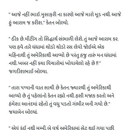
" આજે નહીં ભાઈ. મુસાફરી ના કારણે આજે મારો મૂડ નથી. આજે
હું આરામ જ કરીશ. " કેતન બોલ્યો.
" ઠીક છે. મીટીંગ તો સિદ્ધાર્થ સંભાળી લેશે. તું આજે આરામ કર.
પણ હવે તારે ધંધામાં થોડો થોડો રસ લેવો જોઈએ. એક
મહિનાથી તું અમેરિકાથી આવ્યો છે પરંતુ હજુ તારું મન ધંધામાં
નથી. ખબર નહીં કયા વિચારોમાં ખોવાયેલો રહે છે !! "
જગદીશભાઈ બોલ્યા.
" તારા પપ્પાની વાત સાચી છે કેતન. જ્યારથી તું અમેરિકાથી
આવ્યો છે તું પહેલાંનો કેતન રહ્યો નથી. હસી મજાક કરતો અને
હંમેશા આનંદમાં રહેતો તું વધુ પડતો ગંભીર બની ગયો છે. "
જયાબેન બોલ્યાં.
" એવું કંઈ નથી મમ્મી. બે વર્ષ અમેરિકામાં સેટ થઈ ગયા પછી