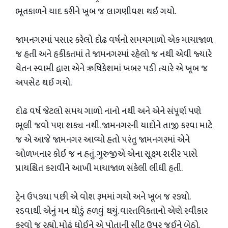
ભૂતકાળને યાદ કરીને ખૂબ જ લાગણીવશ થઈ ગયો.
જામનગરમાં પસાર કરેલો દોઢ વર્ષનો સમયગાળો એક માયાજાળ
જ હતી અને હકીકતમાં તે જામનગરમાં રહેલો જ નથી એવી જ્યારે
ચેતન સ્વામી દ્વારા એને ઋષિકેશમાં ખબર પડી ત્યારે એ ખૂબ જ
અપસેટ થઈ ગયો.
દોઢ વર્ષ જેટલો સમય ગાળો નાનો નથી અને એને સંપૂર્ણ પણે
ભૂલી જવો પણ શક્ય નથી. જામનગરની યાદોને તાજી કરવા માટે
જ એ આજે જામનગર આવ્યો હતો પરંતુ જામનગરમાં એને
ઓળખનાર કોઈ જ ન હતું. ગુરુજીએ એના સૂક્ષ્મ શરીર પાસે
પ્રાયશ્ચિત કરાવીને આખી માયાજાળ સંકેલી લીધી હતી.
ટ્રેન ઉપડ્યા પછી એ વોશ રૂમમાં ગયો અને ખૂબ જ રડ્યો.
રડવાથી એનું મન થોડું હળવું થયું. વાસ્તવિકતાનો એણે સ્વીકાર
કરવો જ રહ્યો. મોઢું ધોઈને એ પોતાની સીટ ઉપર જઈને બેઠો.