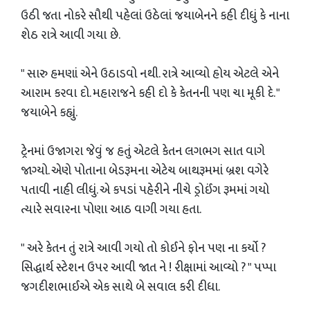
ઉઠી જતા નોકરે સૌથી પહેલાં ઉઠેલાં જયાબેનને કહી દીધું કે નાના
શેઠ રાત્રે આવી ગયા છે.
" સારુ હમણાં એને ઉઠાડવો નથી. રાત્રે આવ્યો હોય એટલે એને
આરામ કરવા દો. મહારાજને કહી દો કે કેતનની પણ ચા મૂકી દે. "
જયાબેને કહ્યું.
ટ્રેનમાં ઉજાગરા જેવું જ હતું એટલે કેતન લગભગ સાત વાગે
જાગ્યો. એણે પોતાના બેડરૂમના એટેચ બાથરૂમમાં બ્રશ વગેરે
પતાવી નાહી લીધું. એ કપડાં પહેરીને નીચે ડ્રોઈંગ રૂમમાં ગયો
ત્યારે સવારના પોણા આઠ વાગી ગયા હતા.
" અરે કેતન તું રાત્રે આવી ગયો તો કોઈને ફોન પણ ના કર્યો ?
સિદ્ધાર્થ સ્ટેશન ઉપર આવી જાત ને ! રીક્ષામાં આવ્યો ? " પપ્પા
જગદીશભાઈએ એક સાથે બે સવાલ કરી દીધા.