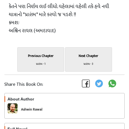
કેતને પણ નિર્ણય લઈ લીધો. વહેલામાં વહેલી તકે હવે નવી
યાત્રાનો *પ્રારંભ* મારે કરવો જ પડશે !!
ક્રમશઃ
અશ્વિન રાવલ (અમદાવાદ)
Previous Chapter
Next Chapter
પ્રારંભ - 1
પ્રારંભ - 3
Share This Book On:
About Author
Follow
Ashwin Rawal