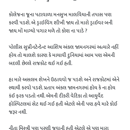
કોલેજના જૂના પટાવાળા મનસુખ માલવિયાની તપાસ પણ
કરવી પડશે. એ ડ્રાઇવિંગ શીખી જાય તો મારો ડ્રાઈવર બની
જાય. મોં માગ્યો પગાર મળે તો કોણ ના પાડે ?
પોલીસ સુપ્રીનટેન્ડેન્ટ આશિષ અંકલ જામનગરમાં અત્યારે નહીં
હોય તો ચાલશે કારણ કે માયાવી દુનિયામાં આમ પણ એમની
બદલી છેલ્લે રાજકોટ થઈ ગઈ હતી.
હા મારે અસલમ શેખને ઉઠાવવો જ પડશે અને રાજકોટમાં એને
સ્થાયી કરવો પડશે. પ્રતાપ અંકલ જામનગરમાં હોય કે ના હોય
કંઈ ફરક પડતો નથી. એમની દીકરી વેદિકા તો આયુર્વેદ
હોસ્પિટલમાં સેટ થઈ ગઈ હતી એટલે એની પણ હવે મારે કોઈ
જરૂર નથી.
નીતા મિસ્ત્રી પણ પરણી જવાની હતી એટલે એ પણ મારા