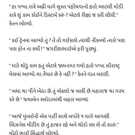
" હા પપ્પા. રાત્રે અઢી વાગે સુરત પહોંચવાનો હતો. આટલી મોડી
રાત્રે શું કામ કોઈને ડિસ્ટર્બ કરું ? એટલે રીક્ષા જ કરી લીધી. "
કેતન બોલ્યો.
" કઈ ટ્રેનમાં આવ્યો તું ? તેં તો ગઈકાલે ત્યાંથી નીકળ્યો ત્યારે પણ
પણ ફોન ના કર્યો ! " જગદીશભાઈએ ફરી પૂછ્યું.
" મારે થોડું કામ હતું એટલે જામનગર ગયો હતો પપ્પા. સૌરાષ્ટ્ર
મેલમાં આવ્યો. ચા તૈયાર છે કે નહીં ? " કેતને વાત બદલી.
" બધા ચા પીને બેઠા છે. તું એકલો જ બાકી છે. મહારાજ ચા ગરમ
કરે છે. " જયાબેન રસોડામાંથી બહાર આવ્યાં.
" આજે મુંબઈની એક પાર્ટી સાથે બપોરે ૧ વાગે આપણી
બિઝનેસ મીટીંગ છે. તું હાજર રહે અને થોડો રસ લે તો સારું. "
મોટો ભાઈ સિદ્ધાર્થ બોલ્યો.