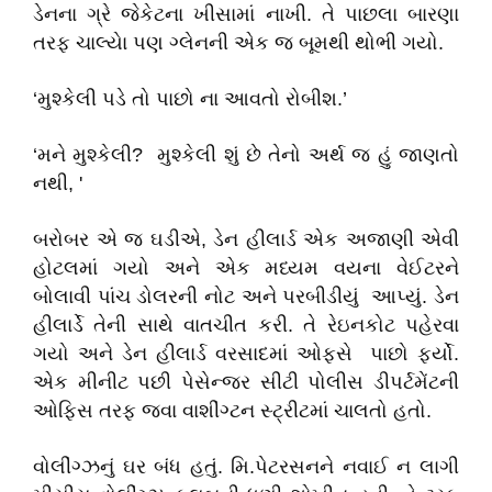
ડેનના ગ્રે જેકેટના ખીસામાં નાખી. તે પાછલા બારણા
તરફ ચાલ્યેા પણ ગ્લેનની એક જ બૂમથી થોભી ગયો.
‘મુશ્કેલી પડે તો પાછો ના આવતો રોબીશ.’
‘મને મુશ્કેલી? મુશ્કેલી શું છે તેનો અર્થ જ હું જાણતો
નથી, '
બરોબર એ જ ઘડીએ, ડેન હીલાર્ડ એક અજાણી એવી
હોટલમાં ગયો અને એક મધ્યમ વયના વેઈટરને
બોલાવી પાંચ ડોલરની નોટ અને પરબીડીયું આપ્યું. ડેન
હીલાર્ડે તેની સાથે વાતચીત કરી. તે રેઇનકોટ પહેરવા
ગયો અને ડેન હીલાર્ડ વરસાદમાં ઓફસે પાછો ફર્યો.
એક મીનીટ પછી પેસેન્જર સીટી પોલીસ ડીપર્ટમેંટની
ઓફિસ તરફ જવા વાશીંગ્ટન સ્ટ્રીટમાં ચાલતો હતો.
વોલીંગ્ઝનું ઘર બંધ હતું. મિ.પેટરસનને નવાઈ ન લાગી