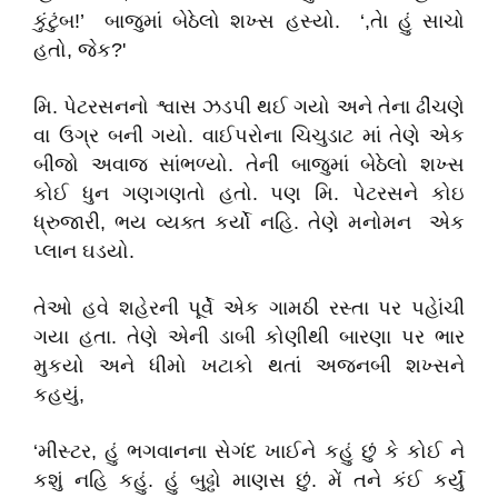
કુંટુંબ!’ બાજુમાં બેઠેલો શખ્સ હસ્યો. ‘,તેા હું સાચો
હતો, જેક?'
મિ. પેટરસનનો શ્વાસ ઝડપી થઈ ગયો અને તેના ઢીંચણે
વા ઉગ્ર બની ગયો. વાઈપરોના ચિચુડાટ માં તેણે એક
બીજો અવાજ સાંભળ્યો. તેની બાજુમાં બેઠેલો શખ્સ
કોઈ ધુન ગણગણતો હતો. પણ મિ. પેટરસને કોઇ
ધ્રુજારી, ભય વ્યક્ત કર્યો નહિ. તેણે મનોમન એક
પ્લાન ઘડયો.
તેઓ હવે શહેરની પૂર્વે એક ગામઠી રસ્તા પર પહેાંચી
ગયા હતા. તેણે એની ડાબી કોણીથી બારણા પર ભાર
મુકયો અને ધીમો ખટાકો થતાં અજનબી શખ્સને
કહયું,
‘મીસ્ટર, હું ભગવાનના સેગંદ ખાઈને કહું છું કે કોઈ ને
કશું નહિ કહું. હું બુઢ્ઢો માણસ છું. મેં તને કંઈ કર્યું