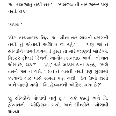
‘આ સમજાતું નથી સર.’ ‘સમજવાની તારે જરૂર પણ
નથી. ચક’
‘કદાચ-’
‘કોઇ કાચબાદાચ નિહ. આ બીના તને લાગતી વળગતી
નથી. તું એનાથી અલિપ્ત જ રહે.’ ‘પણ જો તે
સીન્ડીને લાગતીવળગતી હોય તો મારે જાણવી જોઈએ,
મિસ્ટર હીલાર્ડ.’ ડેનની આંખોમાં સખ્તાઇ આવી ‘તો વાત
એમ છે, ચક?' ‘હા,’ ચકે મક્કમ થતા કહ્યું ‘ભલે
તમને ગમે ન ગમે. ‘ મને તે ગમતી નથી પણ ખુલાસો
કરવાનો માર પાસે સમય પણ નથી.’ ડેન ઉભો થયો
અને બારણે ગયો.’ મિ. હેપ્બનૅની ઓફિસ કયાં છે?’
‘હું સીન્ડીને બોલાવી લાવું છુ.’ ચકે કહ્યું અને મિ.
હેપ્બનૅની ઓફિસમાં ગયો. અને સીન્ડીને બોલાવી
લાવ્યો.