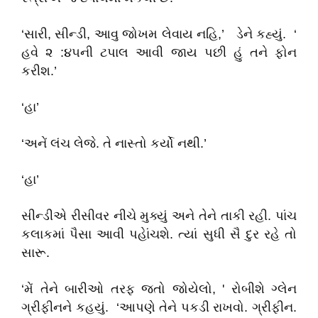
‘સારી, સીન્ડી, આવુ જોખમ લેવાય નહિ,’ ડેને કહ્યું. ‘
હવે ૨ :૪૫ની ટપાલ આવી જાય પછી હું તને ફોન
કરીશ.’
‘હા’
‘અનેં લંચ લેજે. તે નાસ્તો કર્યો નથી.’
‘હા’
સીન્ડીએ રીસીવર નીચે મુક્યું અને તેને તાકી રહી. પાંચ
કલાકમાં પૈસા આવી પહેાંચશે. ત્યાં સુધી સૈ દુર રહે તો
સારૂ.
‘મેં તેને બારીઓ તરફ જતો જોયેલો, ' રોબીશે ગ્લેન
ગ્રીફીનને કહયું. ‘આપણે તેને પકડી રાખવો. ગ્રીફીન.