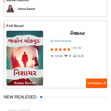
About Author
Follow
Roma Rawat
Full Novel
નિશાચર
by Roma Rawat
(265.8k)
123.4k
19
62.2k
Total Episodes : 26
NEW REALESED
SHORT STORIES