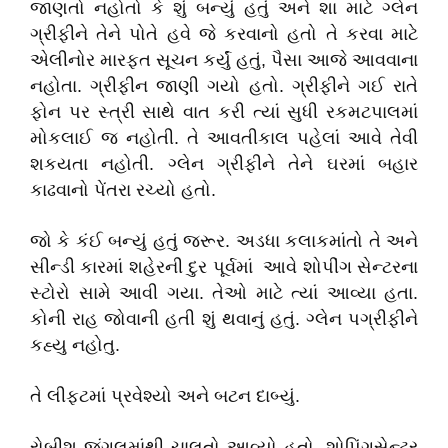
જાણતો નહોતો કે શું બન્યું હતું અને શા માટે ગ્લેન
ગ્રીફીને તેને પોતે હવે જે કરવાનો હતો તે કરવા માટે
એલીનોર મારફત સૂચન કર્યું હતું, પૈસા આજે આવવાના
નહોતા. ગ્રીફીન જાણી ગયો હતો. ગ્રીફીને ગઈ રાતે
ફોન પર સ્ત્રી સાથે વાત કરી ત્યાં સુધી રકમટપાલમાં
મોકલાઈ જ નહોતી. તે આવતીકાલ પહેલાં આવે તેવી
શકયતા નહોતી. ગ્લેન ગ્રીફીને તેને ઘરમાં બહાર
કાઢવાનો પેંતરા રચ્યો હતો.
જો કે કંઈ બન્યું હતું જરૂર. અડધા કલાકમાંતો તે અને
સીન્ડી કારમાં શહેરની દુર પૂર્વમાં આવે શોપીંગ સેન્ટરના
સ્ટોરો સામે આવી ગયા. તેઓ માટે ત્યાં આવ્યા હતા.
કોની રાહ જોવાની હતી શું થવાનું હતું. ગ્લેન પગ્રીફીને
કહ્યુ નહોતુ.
તે લીફ્ટમાં પ્રવેશ્યો અને બટન દાબ્યું.
રોબીશ જંગલમાંથી ચાલતો આવ્યો હતો. શોપિંગસેન્ટર