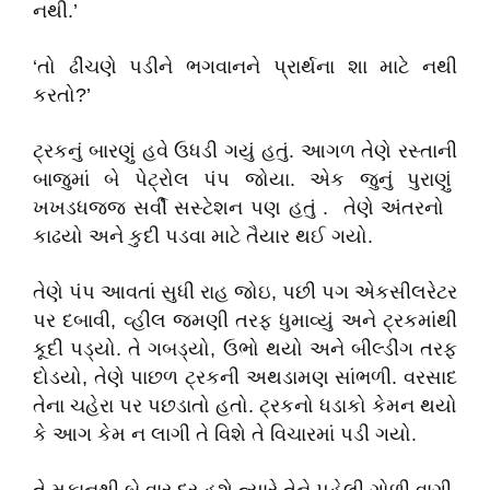
નથી.’
‘તો ઢીંચણે પડીને ભગવાનને પ્રાર્થના શા માટે નથી
કરતો?’
ટ્રકનું બારણું હવે ઉધડી ગયું હતું. આગળ તેણે રસ્તાની
બાજુમાં બે પેટ્રોલ પંપ જોયા. એક જુનું પુરાણું
ખખડધજ્જ સર્વી સસ્ટેશન પણ હતું . તેણે અંતરનો
કાઢયો અને કુદી પડવા માટે તૈયાર થઈ ગયો.
તેણે પંપ આવતાં સુધી રાહ જોઇ, પછી પગ એકસીલરેટર
પર દબાવી, વ્હીલ જમણી તરફ ધુમાવ્યું અને ટ્રકમાંથી
કૂદી પડ્યો. તે ગબડ્યો, ઉભો થયો અને બીલ્ડીંગ તરફ
દોડયો, તેણે પાછળ ટ્રકની અથડામણ સાંભળી. વરસાદ
તેના ચહેરા પર પછડાતો હતો. ટ્રકનો ધડાકો કેમન થયો
કે આગ કેમ ન લાગી તે વિશે તે વિચારમાં પડી ગયો.