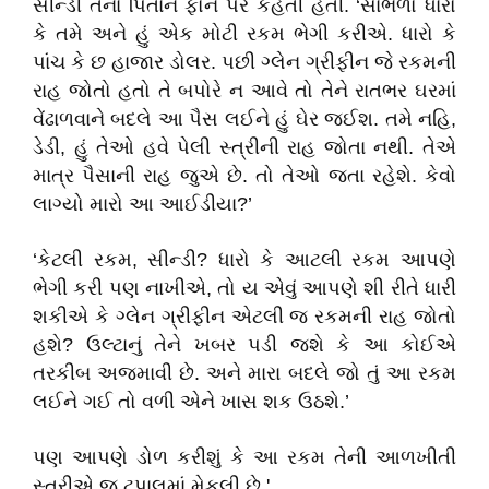
સીન્ડી તેના પિતાને ફોન પર કહતી હતી. ‘સાંભળો ધારો
કે તમે અને હું એક મોટી રકમ ભેગી કરીએ. ધારો કે
પાંચ કે છ હાજાર ડોલર. પછી ગ્લેન ગ્રીફીન જે રકમની
રાહ જોતો હતો તે બપોરે ન આવે તો તેને રાતભર ઘરમાં
વેંઢાળવાને બદલે આ પૈસ લઈને હું ઘેર જઈશ. તમે નહિ,
ડેડી, હું તેઓ હવે પેલી સ્ત્રીની રાહ જોતા નથી. તેએ
માત્ર પૈસાની રાહ જુએ છે. તો તેઓ જતા રહેશે. કેવો
લાગ્યો મારો આ આઈડીયા?’
‘કેટલી રકમ, સીન્ડી? ધારો કે આટલી રકમ આપણે
ભેગી કરી પણ નાખીએ, તો ય એવું આપણે શી રીતે ધારી
શકીએ કે ગ્લેન ગ્રીફીન એટલી જ રકમની રાહ જોતો
હશે? ઉલ્ટાનું તેને ખબર પડી જશે કે આ કોઈએ
તરકીબ અજમાવી છે. અને મારા બદલે જો તું આ રકમ
લઈને ગઈ તો વળી એને ખાસ શક ઉઠશે.’
પણ આપણે ડોળ કરીશું કે આ રકમ તેની આળખીતી
સ્ત્રીએ જ ટપાલમાં મેકલી છે.'