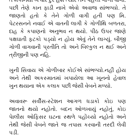
તે મકાનથી બે વાર દુર હશે ત્યારે તેને પહેલી ગોળી વાગી.
પછી તેણે કાન ફાડી નાખે એવો અવાજ સાંભળ્યો. તે
જાણતો હતો કે તેને ગોળી વાગી હતી પણ મિ.
પેટરસનને નવાઈ એ વાતની લાગી કે ગોળીથિ બળતરા,
દાહ કે કપાણનો અનુભવ ન થયો. પીઠ ઉપર જાણે
પક્ષઘાતી ફટકો પડ્યો ન હોય એવું તેને લાગ્યું. બીજી
ગોળી વાગવાની પ્રતીતિ તો અને બિલ્કુલ ન થઈ અને
ત્રીજીની પણ નહિ.
ખુની સિવાય એ ગોળીબાર કોઈએ સાંભળ્યો.નહીં હોય
અને તેથી અકસ્માતમાં ખપાયેલા આ ખૂનનો હેવાલ
ખુન થયાના એક કલાક પછી જેસી વેબને મળ્યો.
અવાવરૂ સર્વીસ-સ્ટેશન આગળ ધડાકો કોઇ પણ
જાતનો થયો નહોતો. બદન ઓળખાયું નહોતું, કોઇ
પેાલીસ ઓફિસર ઘટના સ્થળે પહોંચ્યો નહોતો અને
તેથી જેસી વેબને જાતે જ તપાસ કરવાની તસ્દી લેવી
પડી.