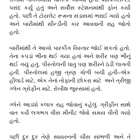
પસંદ કર્યું હતું અને સર્વીસ સ્ટેશનમાંથી ફોન કર્યો
હતો. પછી તે ટોયલેટ રૂમના સંડાસમાં ભરાઈ ગયો હતો
અને બારીમાંથી સીન્ડીની કાર આવવાની રાહ જોતો
હતો.
બારીમાંથી તે આખો પારકીંગ વિસ્તાર જોઈ શકતો હતો.
તેના કપડાં ભીના થઈ ગયા હતાં અને શરીર પણ ભીનું
થઈ ગયું હતું. પીસ્તોલની ધાતુ પણ શરીરને ઠંડી લાગતી
હતી. પીસ્તોલમાં હજી ત્રણ ગોળી બચી હતી–એક
હીલાર્ડ માટે, એક તેનાં તોફાની છોકરા માટે અને ત્રીજી
ગ્લેન ગ્રોફીન માટે. રોબીશ જુસ્સામાં હતો.
ગ્લેને આડધો કલાક રાહ જોવાનું કહેલું. ગ્રીફીન સાથે
વાત કર્યે લગભગ વીસ મીનીટ જેવો સમય વીતી ગયો
હતો.
પછી દુર દુર તેણે સાયરનની ચીસ સાંભળી અને તે