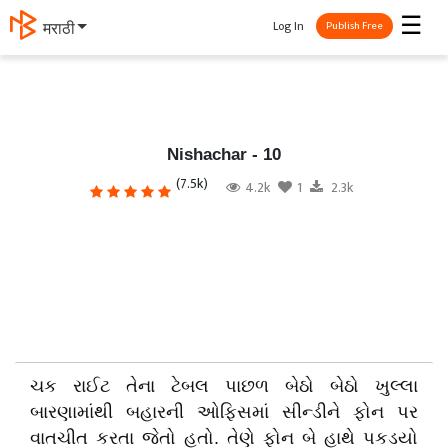
☰
Log In
தமிழ்
Publish Free
Nishachar - 10
(7.5k)
4.2k
1
2.3k
ચક રાઈટ તેના ટેબલ પાછળ બેઠો બેઠો ખુલ્લા
બારણામાંથી બહારની ઓફિસમાં સીન્ડીને ફોન પર
વાતચીત કરતા જેતો હતો. તેણે ફોન બે હાથે પકડયો