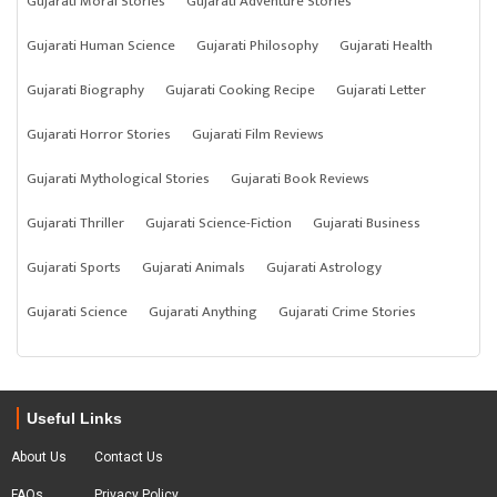
Gujarati Moral Stories
Gujarati Adventure Stories
Gujarati Human Science
Gujarati Philosophy
Gujarati Health
Gujarati Biography
Gujarati Cooking Recipe
Gujarati Letter
Gujarati Horror Stories
Gujarati Film Reviews
Gujarati Mythological Stories
Gujarati Book Reviews
Gujarati Thriller
Gujarati Science-Fiction
Gujarati Business
Gujarati Sports
Gujarati Animals
Gujarati Astrology
Gujarati Science
Gujarati Anything
Gujarati Crime Stories
Useful Links
About Us
Contact Us
FAQs
Privacy Policy