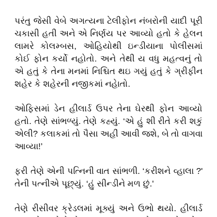
પરંતુ જેસી વેબે અગત્યના ટેલીફોન નંબરોની યાદી પૂરી
ચકાસી હતી અને એ નિર્ણય પર આવ્યો હતો કે હેલન
લામરે કોલમ્બસ, ઓહિયોથી ઇન્ડીયાના પોલીસમાં
કોઈ ફોન કર્યો નહોતો. અને તેથી ય વધુ મહત્વનું તો
એ હતું કે તેના મનમાં નિશ્ચિત થઇ ગયું હતું કે ગ્રીફીન
શહેર કે શહેરની નજીકમાં નહેાતો.
ઓફિસમાં ડેન હીલાર્ડ ઉપર તેના ઘેરથી ફોન આવ્યો
હતો. તેણે સાંભળ્યું. તેણે કહ્યું. ‘એ હું શી રીતે કરી શકું
એલી? કલાકમાં તો પૈસા અહીં આવી જશે, બે તો વાગવા
આવ્યા!’
ફરી તેણે એની પત્નિની વાત સાંભળી. ‘કરીશને વ્હાલા ?'
તેની પત્નીએ પૂછ્યું. ‘હું સીન્ડીને મળ છું.'
તેણે રીસીવર ક્રેડલમાં મૂક્યું અને ઉભો થયો. હીલાર્ડ