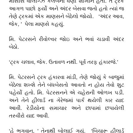
મીસીસ વોલીંગ્ઝ કલબની ધણી શોખીન હતી. તે ટ્રક
આગળ પાછો ફર્યો અને અંદર બેસવા જતો હતો ત્યાં જ
તેણે ટ્રકમાં એક માણસને બેઠેલો જોયો. ‘અંદર આવ,
જેક, ' પેલા માણસે કહયું.
મિ. પેટરસને રીવોલ્વર જોઇ અને ભવાં ચડાવી અંદર
બેઠો.
‘ટ્રક ચલાવ, જેક. ઉતાવળ નથી. પૂર્વ તરફ હંકારજે.’
મિ. પેટરસને ટ્રક હંકારવા માંડી, તેણે જોયું કે બાજુમાં
બેઠેલા શખ્શે તેને બંધબેસતો આવતો ન હોય તેવો શુટ
પહેર્યો હતો. મિ. પેટરસનને એ ચહેરાની ઓળખ પડી.
અને તેને હીલાર્ડ ના ગેરેજમાં પાર્ક થયેલી કાર યાદ
આવી. રેડીયોના સમાચાર અને છાપામાં છપાયેલી
તસ્વીરો યાદ આવી.
‘હે ભગવાન, ' તેનાથી બોલાઈ ગયું. ‘બિચારૂ હીલાર્ડ