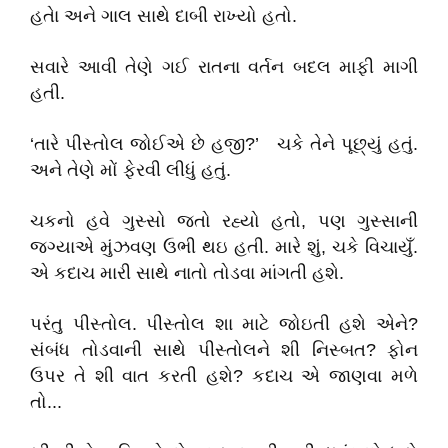
હતેા અને ગાલ સાથે દાબી રાખ્યો હતો.
સવારે આવી તેણે ગઈ રાતના વર્તન બદલ માફી માગી
હતી.
‘તારે પીસ્તોલ જોઈએ છે હજી?’ ચકે તેને પૂછ્યું હતું.
અને તેણે મોં ફેરવી લીધું હતું.
ચકનો હવે ગુસ્સો જતો રહ્યો હતો, પણ ગુસ્સાની
જગ્યાએ મુંઝવણ ઉભી થઇ હતી. મારે શું, ચકે વિચાયુઁ.
એ કદાચ મારી સાથે નાતો તોડવા માંગતી હશે.
પરંતુ પીસ્તોલ. પીસ્તોલ શા માટે જોઇતી હશે એને?
સંબંધ તોડવાની સાથે પીસ્તોલને શી નિસ્બત? ફોન
ઉપર તે શી વાત કરતી હશે? કદાચ એ જાણવા મળે
તો...