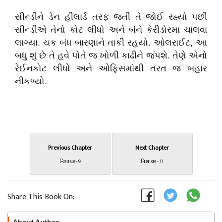
સીન્ડીને ડેન હીલાર્ડ તરફ જતી તે જોઈ રહ્યો પછી
સીન્ડીએ તેનો કોટ લીધો અને બંને કેરીડોરમા ચાલવા
લાગ્યા. ચક બંધ બારણાને તાકી રહયો. ઓલરાઈટ, આ
બધુ શું છે તે હવે પોતે જ ખોળી કાઢીને જંપશે. તેણે એનો
રેઈનકોટ લીધો અને ઓફિસમાંથી તરત જ બહાર
નીકળ્યો.
Previous Chapter
Next Chapter
નિશાચર - 9
નિશાચર - 11
Share This Book On: