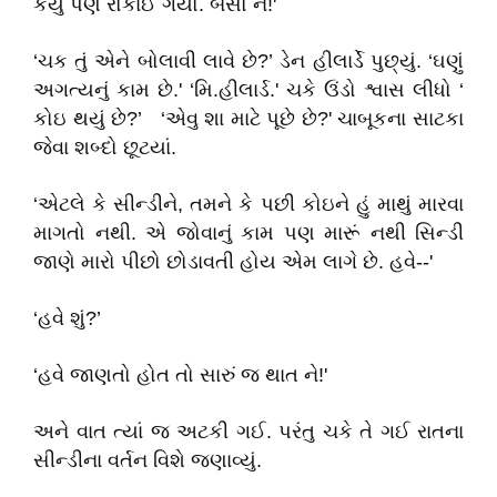
કર્યું પણ રોકાઈ ગયો. બેસો ને!'
‘ચક તું એને બોલાવી લાવે છે?’ ડેન હીલાર્ડે પુછ્યું. ‘ઘણું
અગત્યનું કામ છે.' ‘મિ.હીલાર્ડ.' ચકે ઉંડો શ્વાસ લીધો ‘
કોઇ થયું છે?’ ‘એવુ શા માટે પૂછે છે?' ચાબૂકના સાટકા
જેવા શબ્દો છૂટયાં.
‘એટલે કે સીન્ડીને, તમને કે પછી કોઇને હું માથું મારવા
માગતો નથી. એ જોવાનું કામ પણ મારૂં નથી સિન્ડી
જાણે મારો પીછો છોડાવતી હોય એમ લાગે છે. હવે--'
‘હવે શું?’
‘હવે જાણતો હોત તો સારું જ થાત ને!'
અને વાત ત્યાં જ અટકી ગઈ. પરંતુ ચકે તે ગઈ રાતના
સીન્ડીના વર્તન વિશે જણાવ્યું.