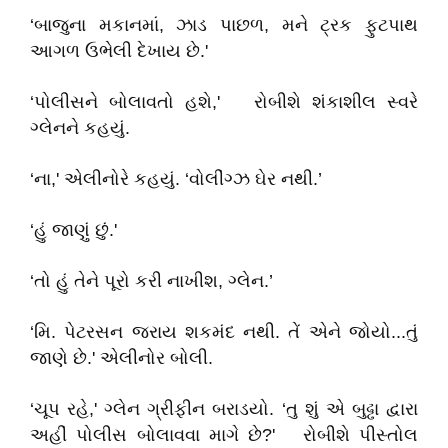
‘બાજુના મકાનમાં, ઝાડ પાછળ, મને ટ્રક ફુટપાથ
આગળ ઉભેલી દેખાય છે.'
‘પોલીસને બોલાવતો હશે,' રોબીશે શંકાશીલ સ્વરે
ગ્લેનને કહયું.
‘ના,' એલીનોરે કહયું. ‘વોલીંગ્ઝ ઘેર નથી.’
‘હું જાણું છું.'
‘તો હું તેને પૂરો કરી નાખીશ, ગ્લેન.’
‘મિ. પેટરસન જરાય શકમંદ નથી. તેં એને જોયો...તું
જાણે છે.' એલીનોર બોલી.
‘ચૂપ રહે,' ગ્લેન ગ્રીફીન બરાડયો. ‘તુ શું એ બુઢ્ઢા દ્વારા
અહીં પોલીસ બોલાવવા માગે છે?' રોબીશે પીસ્તોલ