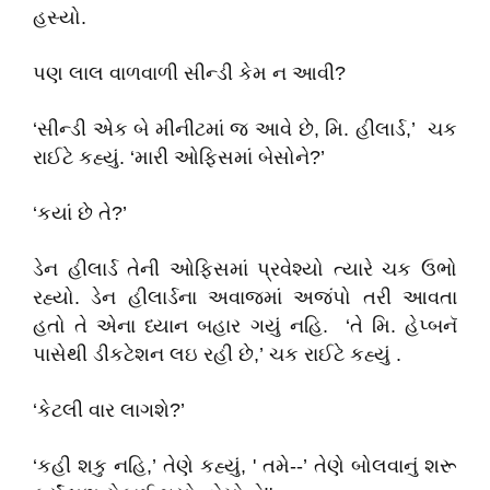
હસ્યો.
પણ લાલ વાળવાળી સીન્ડી કેમ ન આવી?
‘સીન્ડી એક બે મીનીટમાં જ આવે છે, મિ. હીલાર્ડ,’ ચક
રાઈટે કહ્યું. ‘મારી ઓફિસમાં બેસોને?’
‘કયાં છે તે?’
ડેન હીલાર્ડ તેની ઓફિસમાં પ્રવેશ્યો ત્યારે ચક ઉભો
રહ્યો. ડેન હીલાર્ડના અવાજમાં અજંપો તરી આવતા
હતો તે એના ધ્યાન બહાર ગયું નહિ. ‘તે મિ. હેપ્બનૅ
પાસેથી ડીકટેશન લઇ રહી છે,’ ચક રાઈટે કહ્યું .
‘કેટલી વાર લાગશે?’
‘કહી શકુ નહિ,’ તેણે કહ્યું, ' તમે--’ તેણે બોલવાનું શરૂ