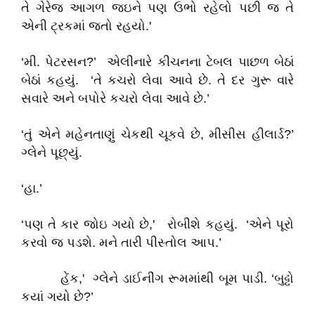
તે ગેરેજ આગળ જઇને પણ ઉભો રહેલો પછી જ તે
એની ટ્રકમાં જતો રહયો.'
‘મી. પેટરસન?’ એલીનારે કીચનના ટેબલ પાછળ બેઠાં
બેઠાં કહયું. ‘તે કચરો લેવા આવે છે. તે દર ગુરૂ વારે
સવારે અને બપોરે કચરો લેવા આવે છે.’
‘તું એને મહેનતાણું ચેકથી ચૂકવે છે, મીસીસ હીલાર્ડ?’
ગ્લેને પૂછ્યું.
‘હા.’
‘પણ તે કાર જોઇ ગયો છે,' રોબીશે કહયું. ‘એને પૂરો
કરવો જ પડશે. મને તારી પીસ્તોલ આપ.’
હેંક,' ગ્લેને ડાઈનીંગ રૂમમાંથી બૂમ પાડી. ‘બુઢ્ઢો
કયાં ગયો છે?’